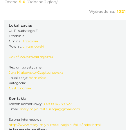
Ocena:
5.0
(Oddano 2 głosy)
Wyświetlenia:
1021
Lokalizacja:
Ul. Piłsudskiego 21
Trzebinia
Gmina:
Trzebinia
Powiat:
chrzanowski
Pokaż wskazówki dojazdu
Region turystyczny:
Jura Krakowsko-Częstochowska
Lokalizacja:
W mieście
Kategoria:
Gastronomia
Kontakt:
Telefon komórkowy:
+48 606 289 327
Email:
stary.mlyn.restauracja@gmail.com
Strona internetowa:
http://www.stary-mlyn-restauracja.eu/pliki/index.html
Informacje ogólne: