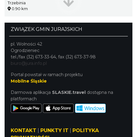
Trzebinia
0.90 km
ZWIĄZEK GMIN JURAJSKICH
pl. Wolności 42
Ogrodzieniec
tel./fax (32) 673-33-64, fax (32) 673-37-98
biuro@jura.info.pl
Portal powstał w ramach projektu
Mobilne Śląskie
Darmowa aplikacja
SLASKIE.travel
dostępna na
platformach
KONTAKT
|
PUNKTY IT
|
POLITYKA