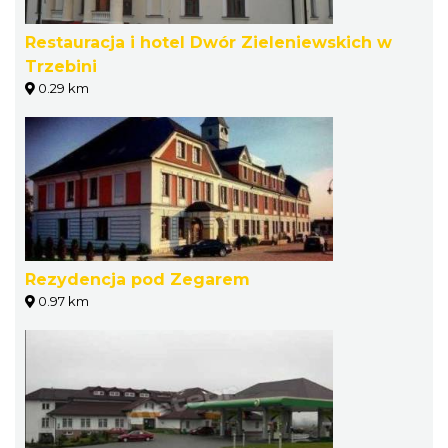
Restauracja i hotel Dwór Zieleniewskich w
Trzebini
0.29 km
Rezydencja pod Zegarem
0.97 km