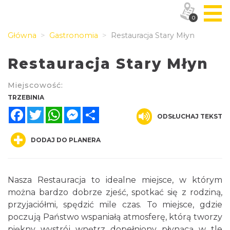
0
Główna
Gastronomia
Restauracja Stary Młyn
Restauracja Stary Młyn
Miejscowość:
TRZEBINIA
Facebook
Twitter
WhatsApp
Messenger
Share
ODSŁUCHAJ TEKST
DODAJ DO PLANERA
Nasza Restauracja to idealne miejsce, w którym
można bardzo dobrze zjeść, spotkać się z rodziną,
przyjaciółmi, spędzić mile czas. To miejsce, gdzie
poczują Państwo wspaniałą atmosferę, którą tworzy
piękny wystrój wnętrz dopełniony płynącą w tle