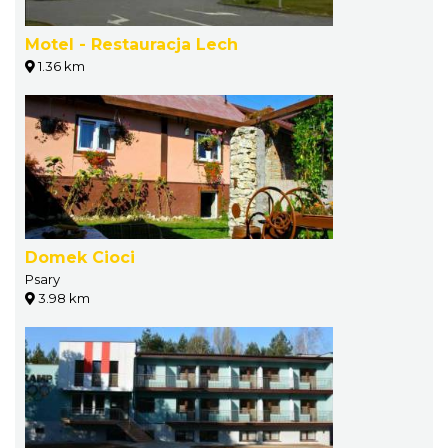
Motel - Restauracja Lech
1.36 km
Domek Cioci
Psary
3.98 km