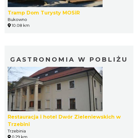
Tramp Dom Turysty MOSiR
Bukowno
10.08 km
GASTRONOMIA W POBLIŻU
Restauracja i hotel Dwór Zieleniewskich w
Trzebini
Trzebinia
0.29 km