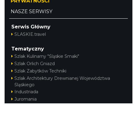
PRYWATNOŚCI
NASZE SERWISY
Serwis Główny
SLASKIE.travel
Tematyczny
Szlak Kulinarny "Śląskie Smaki"
Szlak Orlich Gniazd
Szlak Zabytków Techniki
Szlak Architektury Drewnianej Województwa
Śląskiego
Industriada
Juromania
Szlak Przyrody
Śląskie z dzieckiem
Śląskie po zdrowie
Kajakiem przez Śląskie
Narty w Śląskim