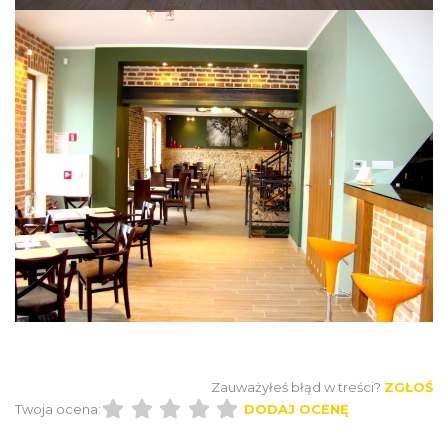
Zauważyłeś błąd w treści?
ZGŁOŚ
Twoja ocena:
DODAJ OCENĘ