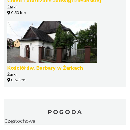
Chleb Tatarczuch Jadwigi Plesińskiej
Żarki
0.50 km
Kościół św. Barbary w Żarkach
Żarki
0.52 km
POGODA
Częstochowa