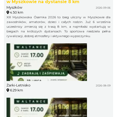
w Myszkowie na dystansie 8 km
Myszków
2026-09-06
4.50 km
XIII Myszkowska Ósemka 2026 to bieg uliczny w Myszkowie dla
zawodników, amatorów, dzieci i całych rodzin. Już 6 września
uczestnicy zmierzą się z trasą 8 km, a najmłodsi wystartują w
biegach na krótszych dystansach. To sportowa niedziela pełna
rywalizacji, dobrej atmosfery i aktywnego wypoczynku.
Żarki-Letnisko
2026-08-09
6.29 km