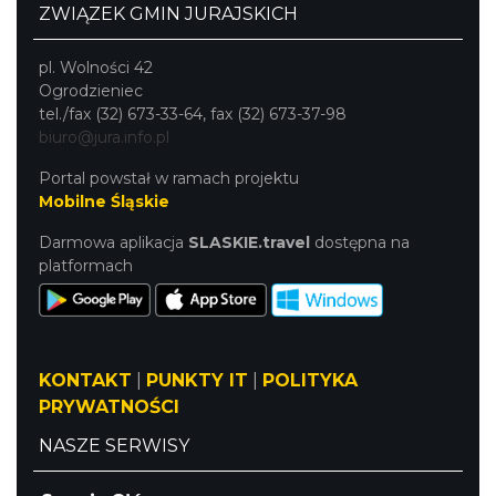
ZWIĄZEK GMIN JURAJSKICH
pl. Wolności 42
Ogrodzieniec
tel./fax (32) 673-33-64, fax (32) 673-37-98
biuro@jura.info.pl
Portal powstał w ramach projektu
Mobilne Śląskie
Darmowa aplikacja
SLASKIE.travel
dostępna na
platformach
KONTAKT
|
PUNKTY IT
|
POLITYKA
PRYWATNOŚCI
NASZE SERWISY