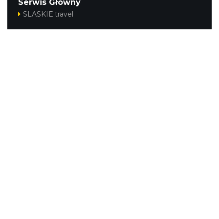
Serwis Główny
SLASKIE.travel
Tematyczny
Szlak Kulinarny "Śląskie Smaki"
Szlak Orlich Gniazd
Szlak Zabytków Techniki
Szlak Architektury Drewnianej Województwa
Śląskiego
Industriada
Juromania
Szlak Przyrody
Śląskie z dzieckiem
Śląskie po zdrowie
Kajakiem przez Śląskie
Narty w Śląskim
Rowerem przez Śląskie
Regionalne
Beskidy