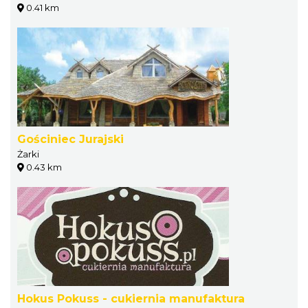
0.41 km
Gościniec Jurajski
Żarki
0.43 km
Hokus Pokuss - cukiernia manufaktura