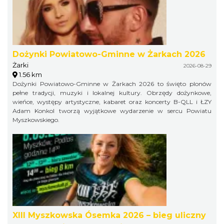
Dożynki Powiatowo-Gminne w Żarkach 2026
Żarki
2026-08-29
1.56 km
Dożynki Powiatowo-Gminne w Żarkach 2026 to święto plonów
pełne tradycji, muzyki i lokalnej kultury. Obrzędy dożynkowe,
wieńce, występy artystyczne, kabaret oraz koncerty B-QLL i ŁZY
Adam Konkol tworzą wyjątkowe wydarzenie w sercu Powiatu
Myszkowskiego.
XIII Myszkowska Ósemka 2026 – bieg uliczny