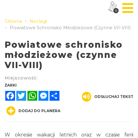
0
Główna
Noclegi
Powiatowe Schronisko Młodzieżowe (czynne VII-VIII)
Powiatowe schronisko
młodzieżowe (czynne
VII-VIII)
Miejscowość:
ŻARKI
Facebook
Twitter
WhatsApp
Messenger
Share
ODSŁUCHAJ TEKST
DODAJ DO PLANERA
W okresie wakacji letnich oraz w czasie ferii