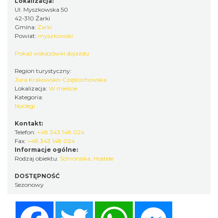
Lokalizacja:
Ul. Myszkowska 50
42-310 Żarki
Gmina:
Żarki
Powiat:
myszkowski
Pokaż wskazówki dojazdu
Region turystyczny:
Jura Krakowsko-Częstochowska
Lokalizacja:
W mieście
Kategoria:
Noclegi
Kontakt:
Telefon:
+48 343 148 024
Fax:
+48 343 148 024
Informacje ogólne:
Rodzaj obiektu:
Schroniska, Hostele
DOSTĘPNOŚĆ
Sezonowy
Facebook
Twitter
WhatsApp
Messenger