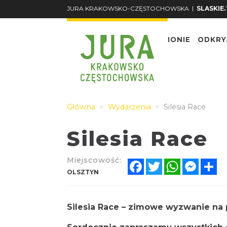
|
JURA KRAKOWSKO-CZĘSTOCHOWSKA
SLASKIE.
O REGIONIE
ODKRY
Główna
Wydarzenia
Silesia Race
Silesia Race
Miejscowość:
Facebook
Twitter
WhatsApp
Messe
Sh
OLSZTYN
Silesia Race – zimowe wyzwanie na 