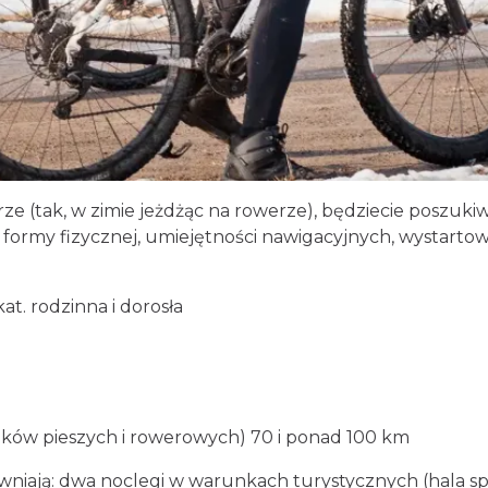
rze (tak, w zimie jeżdżąc na rowerze), będziecie poszuk
 formy fizycznej, umiejętności nawigacyjnych, wystart
kat. rodzinna i dorosła
nków pieszych i rowerowych) 70 i ponad 100 km
iają: dwa noclegi w warunkach turystycznych (hala spo