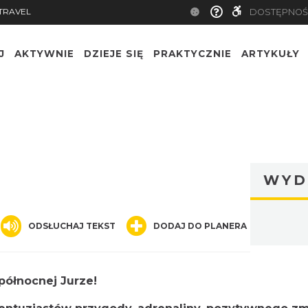
TRAVEL
DOSTĘPNOŚ
J
AKTYWNIE
DZIEJE SIĘ
PRAKTYCZNIE
ARTYKUŁY
WYD
nger
are
ODSŁUCHAJ TEKST
DODAJ DO PLANERA
północnej Jurze!