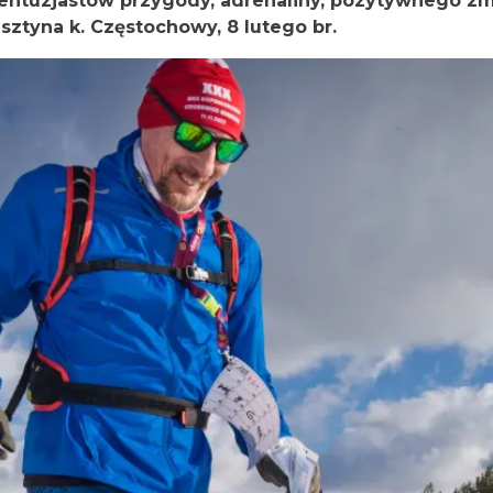
entuzjastów przygody, adrenaliny, pozytywnego zmę
sztyna k. Częstochowy, 8 lutego br.