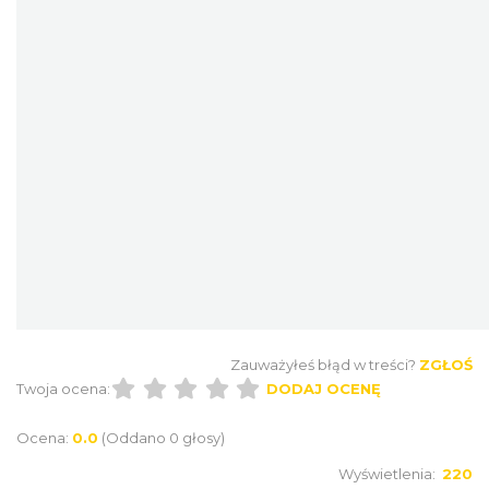
Festiwal Biegowy JuraRun 2026. Wielkie
bieganie wraca na Jurę!
11.68 km
2026-10-02
Zauważyłeś błąd w treści?
ZGŁOŚ
Twoja ocena:
DODAJ OCENĘ
Ocena:
0.0
(Oddano 0 głosy)
Juromania z Grupą Jurajską GOPR
Wyświetlenia:
220
19.09.2026 (sobota)