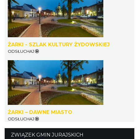
Ogrodzieniec
Podzamcze
21.06 km
2026-08-15
ŻARKI - SZLAK KULTURY ŻYDOWSKIEJ
ODSŁUCHAJ
DISCO-OGRO FESTIWAL przy Zamku
Ogrodzieniec
Podzamcze
21.06 km
2026-08-28
ŻARKI – DAWNE MIASTO
ODSŁUCHAJ
ZWIĄZEK GMIN JURAJSKICH