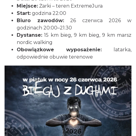
Juromania w Złotym Potoku: 19.09.2026
Miejsce:
Żarki – teren ExtremeJura
(sobota)
Start:
godzina 22:00
Złoty Potok
Biuro zawodów:
26 czerwca 2026 w
8.07 km
2026-09-19
godzinach 20:00–21:30
Dystanse:
15 km bieg, 9 km bieg, 9 km marsz
nordic walking
Obowiązkowe wyposażenie:
latarka,
odpowiednie obuwie terenowe
Juromania w Złotym Potoku: 20.09.2026
(niedziela)
Złoty Potok
9.10 km
2026-09-20