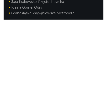
Jura Krakowsko-Częstochowska
Kraina Górnej Odry
Podzamcze
Górnośląsko-Zagłębiowska Metropolia
21.08 km
2026-09-11
Podzamcze
21.08 km
2026-09-18