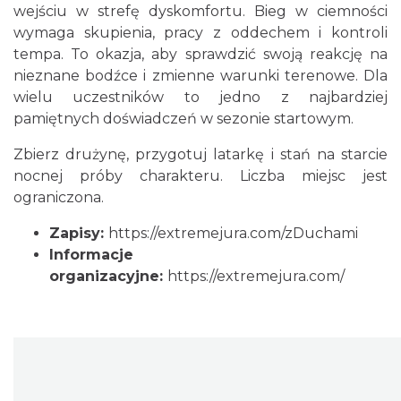
wejściu w strefę dyskomfortu. Bieg w ciemności
wymaga skupienia, pracy z oddechem i kontroli
tempa. To okazja, aby sprawdzić swoją reakcję na
nieznane bodźce i zmienne warunki terenowe. Dla
wielu uczestników to jedno z najbardziej
Juromania na Górze Zborów 19.09.2026
pamiętnych doświadczeń w sezonie startowym.
(sobota)
Podlesice
Zbierz drużynę, przygotuj latarkę i stań na starcie
10.94 km
2026-09-19
nocnej próby charakteru. Liczba miejsc jest
ograniczona.
Zapisy:
https://extremejura.com/zDuchami
Informacje
organizacyjne:
https://extremejura.com/
Juromania na Górze Zborów 20.09.2026
(niedziela)
Podlesice
10.94 km
2026-09-20