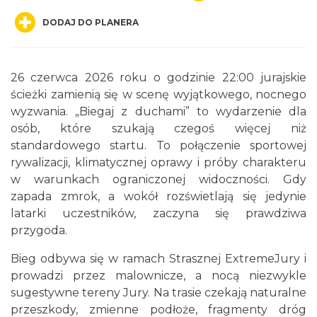
DODAJ DO PLANERA
26 czerwca 2026 roku o godzinie 22:00 jurajskie
ścieżki zamienią się w scenę wyjątkowego, nocnego
wyzwania. „Biegaj z duchami” to wydarzenie dla
Juromania w Gminie Żarki: 18.09.2026
osób, które szukają czegoś więcej niż
(piątek)
standardowego startu. To połączenie sportowej
Żarki
rywalizacji, klimatycznej oprawy i próby charakteru
0.54 km
2026-09-18
w warunkach ograniczonej widoczności. Gdy
zapada zmrok, a wokół rozświetlają się jedynie
latarki uczestników, zaczyna się prawdziwa
przygoda.
Bieg odbywa się w ramach Strasznej ExtremeJury i
prowadzi przez malownicze, a nocą niezwykle
sugestywne tereny Jury. Na trasie czekają naturalne
XIII Myszkowska Ósemka 2026 – bieg
przeszkody, zmienne podłoże, fragmenty dróg