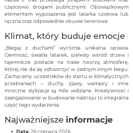
6.68 km
2026-08-16
częściowo drogami publicznymi. Obowiązkowym
elementem wyposażenia jest latarka czołowa lub
ręczna oraz odpowiednie obuwie terenowe.
Klimat, który buduje emocje
„Biegaj z duchami” wyróżnia unikalna oprawa.
Ciemność, światła latarek, szelesty wśród drzew i
Juromania w Złotym Potoku: 18.09.2026
tajemnicze postacie na trasie tworzą atmosferę,
(piątek)
której nie da się odtworzyć w żadnym innym biegu.
Złoty Potok
Zachęcamy uczestników do startu w klimatycznych
8.07 km
2026-09-18
przebraniach – duchy, zjawy, wampiry i inne
mroczne stylizacje są mile widziane. Kreatywność i
zaangażowanie w budowanie nastroju to integralna
część tego wydarzenia.
Najważniejsze
informacje
Data:
26 czerwca 2026