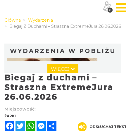
0
Główna
Wydarzenia
Biegaj Z Duchami – Straszna ExtremeJura 26.06.2026
WYDARZENIA W POBLIŻU
WIĘCEJ
Biegaj z duchami –
Straszna ExtremeJura
26.06.2026
Dożynki Powiatowo-Gminne w Żarkach
Miejscowość:
2026
ŻARKI
Żarki
Facebook
Twitter
WhatsApp
Messenger
Share
0.18 km
2026-08-29
ODSŁUCHAJ TEKST