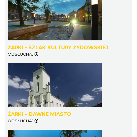
ŻARKI - SZLAK KULTURY ŻYDOWSKIEJ
AEROPIKNIK - BALONIADA na Zamku
ODSŁUCHAJ
Ogrodzieniec
Podzamcze
21.06 km
2026-08-08
ŻARKI – DAWNE MIASTO
ODSŁUCHAJ
Pokazy walk rycerskich przy Zamku