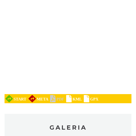
Festiwal Miłośników Koni i Muzyki "Z
Kopyta"
Gniazdów
17.24 km
2026-08-08
Kalendarium Wydarzeń Jurajskich 2026
20.51 km
2026-03-04
GALERIA