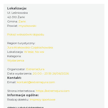
Podlesice
11.95 km
2026-09-19
Lokalizacja:
Ul. Leśniowska
42-310 Żarki
Gmina:
Żarki
Powiat:
myszkowski
Pokaż wskazówki dojazdu
Region turystyczny:
Jura Krakowsko-Częstochowska
Lokalizacja:
W lesie, Na wsi
Juromania z Grupą Jurajską GOPR
Kategoria:
20.09.2026 (niedziela)
Wydarzenia
Podlesice
11.95 km
2026-09-20
Organizator:
ExtremeJura
Data wydarzenia:
20:00 - 23:59 26/06/2026
Kontakt:
Email:
kontakt@extremejura.com
Strona internetowa:
https://extremejura.com
Informacje ogólne:
Rodzaj obiektu:
Imprezy sportowe