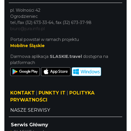
pl. Wolności 42
Pokazy konne przy Zamku Ogrodzieniec
Ogrodzieniec
Podzamcze
tel./fax (32) 673-33-64, fax (32) 673-37-98
21.06 km
2026-08-16
biuro@jura.info.pl
Portal powstał w ramach projektu
Mobilne Śląskie
Darmowa aplikacja
SLASKIE.travel
dostępna na
platformach
Wieczór z Duchami na Zamku
Ogrodzieniec
KONTAKT
|
PUNKTY IT
|
POLITYKA
Podzamcze
21.08 km
2026-08-14
PRYWATNOŚCI
NASZE SERWISY
Serwis Główny