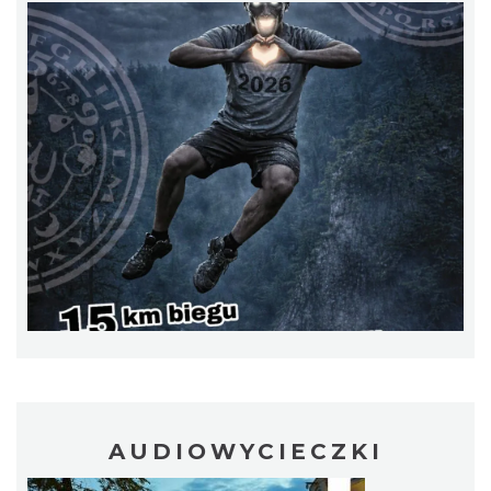
Noc Perseidów w Grodzie na Górze Birów
Podzamcze
20.70 km
2026-08-15
Międzynarodowy Turniej Rycerski w
Podzamczu 2026
Podzamcze
AUDIOWYCIECZKI
21.06 km
2026-08-22