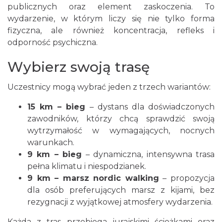
uliczny w Myszkowie na dystansie 8 km
publicznych oraz element zaskoczenia. To
Myszków
wydarzenie, w którym liczy się nie tylko forma
5.50 km
2026-09-06
fizyczna, ale również koncentracja, refleks i
odporność psychiczna.
Wybierz swoją trasę
Uczestnicy mogą wybrać jeden z trzech wariantów:
15 km – bieg
– dystans dla doświadczonych
Żarki-Letnisko
zawodników, którzy chcą sprawdzić swoją
6.68 km
2026-08-09
wytrzymałość w wymagających, nocnych
warunkach.
9 km – bieg
– dynamiczna, intensywna trasa
pełna klimatu i niespodzianek.
9 km – marsz nordic walking
– propozycja
dla osób preferujących marsz z kijami, bez
rezygnacji z wyjątkowej atmosfery wydarzenia.
Żarki-Letnisko
Każda z tras przebiega jurajskimi ścieżkami oraz