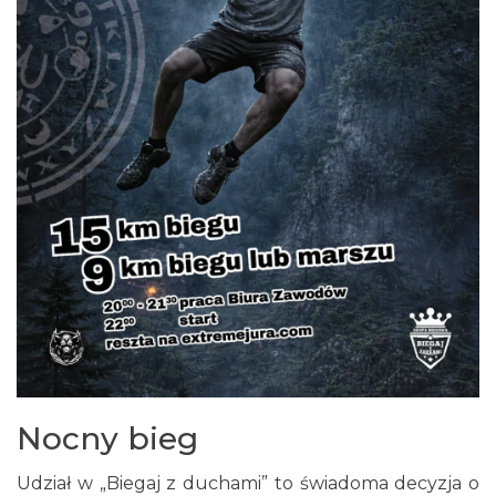
Gminne Dożynki w Zdowie
Zdów
10.02 km
2026-08-15
Juromania na Górze Zborów 18.09.2026
(piątek)
Podlesice
10.94 km
2026-09-18
Nocny bieg
Udział w „Biegaj z duchami” to świadoma decyzja o