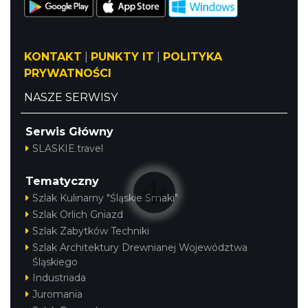
KONTAKT
|
PUNKTY IT
|
POLITYKA
PRYWATNOŚCI
Pokazy walk rycerskich przy Zamku
Ogrodzieniec
NASZE SERWISY
Podzamcze
26.26 km
2026-08-15
Serwis Główny
SLASKIE.travel
Tematyczny
Szlak Kulinarny "Śląskie Smaki"
Szlak Orlich Gniazd
Szlak Zabytków Techniki
Szlak Architektury Drewnianej Województwa
DISCO-OGRO FESTIWAL przy Zamku
Śląskiego
Ogrodzieniec
Industriada
Podzamcze
Juromania
26.26 km
2026-08-28