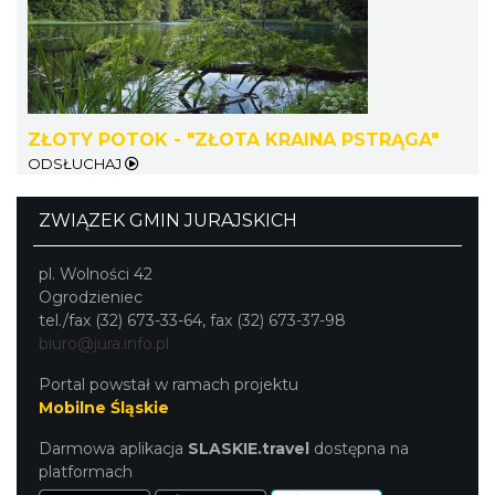
Kalendarium Wydarzeń Jurajskich 2026
26.26 km
2026-03-04
ZŁOTY POTOK - "ZŁOTA KRAINA PSTRĄGA"
ODSŁUCHAJ
ZWIĄZEK GMIN JURAJSKICH
pl. Wolności 42
Ogrodzieniec
tel./fax (32) 673-33-64, fax (32) 673-37-98
AEROPIKNIK - BALONIADA na Zamku
biuro@jura.info.pl
Ogrodzieniec
Podzamcze
Portal powstał w ramach projektu
26.26 km
2026-08-08
Mobilne Śląskie
Darmowa aplikacja
SLASKIE.travel
dostępna na
platformach