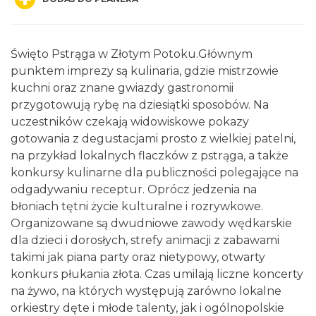
Święto Pstrąga w Złotym Potoku.Głównym
punktem imprezy są kulinaria, gdzie mistrzowie
kuchni oraz znane gwiazdy gastronomii
przygotowują rybę na dziesiątki sposobów. Na
Gminne Dożynki w Zdowie
uczestników czekają widowiskowe pokazy
Zdów
gotowania z degustacjami prosto z wielkiej patelni,
11.74 km
2026-08-15
na przykład lokalnych flaczków z pstrąga, a także
konkursy kulinarne dla publiczności polegające na
odgadywaniu receptur. Oprócz jedzenia na
błoniach tętni życie kulturalne i rozrywkowe.
Organizowane są dwudniowe zawody wędkarskie
dla dzieci i dorosłych, strefy animacji z zabawami
takimi jak piana party oraz nietypowy, otwarty
konkurs płukania złota. Czas umilają liczne koncerty
Żarki-Letnisko
na żywo, na których występują zarówno lokalne
12.99 km
2026-08-09
orkiestry dęte i młode talenty, jak i ogólnopolskie