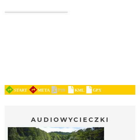
Noc Perseidów w Grodzie na Górze Birów
Podzamcze
25.88 km
2026-08-15
Międzynarodowy Turniej Rycerski w
Podzamczu 2026
Podzamcze
26.26 km
2026-08-22
AUDIOWYCIECZKI