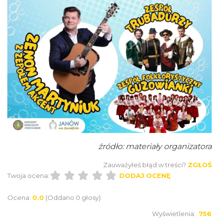
Festiwal Biegowy JuraRun 2026. Wielkie
bieganie wraca na Jurę!
15.04 km
2026-10-02
źródło: materiały organizatora
Zauważyłeś błąd w treści?
ZGŁOŚ
Twoja ocena:
DODAJ OCENĘ
Ocena:
0.0
(Oddano 0 głosy)
Metal vs Core Zawiercie 2026
Zawiercie
Wyświetlenia:
756