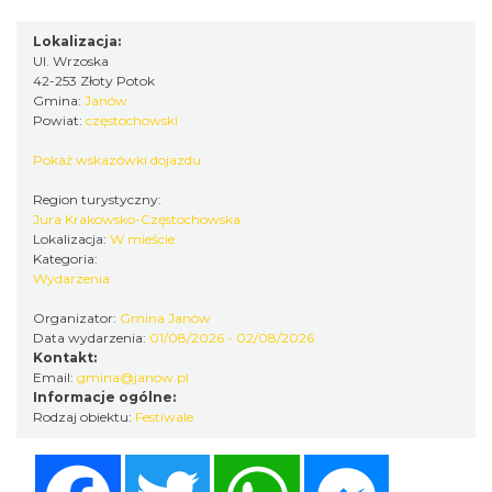
20.48 km
2026-09-05
Lokalizacja:
Ul. Wrzoska
42-253 Złoty Potok
Gmina:
Janów
Powiat:
częstochowski
Pokaż wskazówki dojazdu
Region turystyczny:
Koncert finałowy Letniego Jurajskiego
Jura Krakowsko-Częstochowska
Lokalizacja:
W mieście
Festiwalu Muzycznego 2026
Kategoria:
Częstochowa
Wydarzenia
21.98 km
2026-08-23
Organizator:
Gmina Janów
Data wydarzenia:
01/08/2026 - 02/08/2026
Kontakt:
Email:
gmina@janow.pl
Informacje ogólne:
Rodzaj obiektu:
Festiwale
Facebook
Twitter
WhatsApp
Messenger