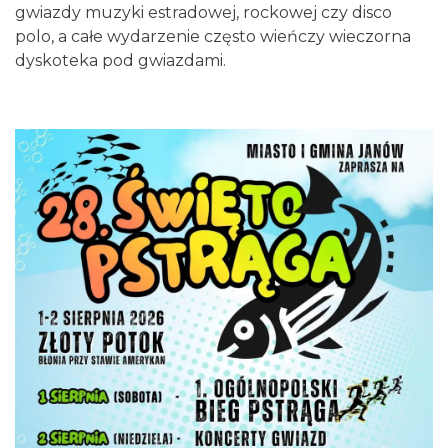
gwiazdy muzyki estradowej, rockowej czy disco
polo, a całe wydarzenie często wieńczy wieczorna
dyskoteka pod gwiazdami.
Żarki-Letnisko
12.99 km
2026-08-16
XIII Myszkowska Ósemka 2026 – bieg
uliczny w Myszkowie na dystansie 8 km
Myszków
13.48 km
2026-09-06