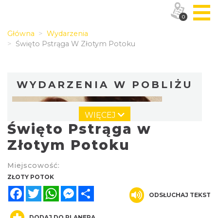
0
Główna
Wydarzenia
Święto Pstrąga W Złotym Potoku
WYDARZENIA W POBLIŻU
WIĘCEJ
Święto Pstrąga w
Złotym Potoku
Miejscowość:
Dożynki Powiatowo-Gminne w Żarkach
ZŁOTY POTOK
2026
Facebook
Twitter
WhatsApp
Messenger
Share
ODSŁUCHAJ TEKST
Żarki
8.17 km
2026-08-29
DODAJ DO PLANERA