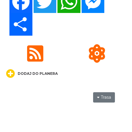
Światowy Festiwal Prażonek w Porębie
Poręba
22.71 km
2026-09-05
Share
Festiwal Miłośników Koni i Muzyki "Z
DODAJ DO PLANERA
Kopyta"
Gniazdów
22.98 km
2026-08-08
Trasa