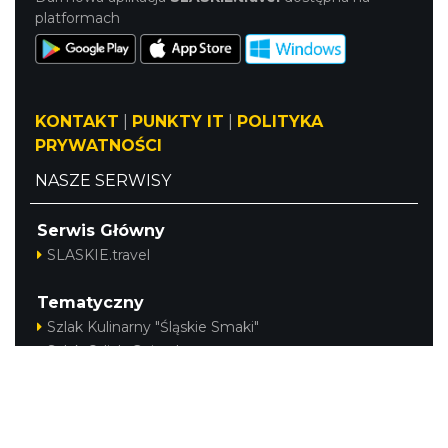
platformach
KONTAKT
|
PUNKTY IT
|
POLITYKA
PRYWATNOŚCI
NASZE SERWISY
Serwis Główny
SLASKIE.travel
Tematyczny
Szlak Kulinarny "Śląskie Smaki"
Szlak Orlich Gniazd
Szlak Zabytków Techniki
Szlak Architektury Drewnianej Województwa
Śląskiego
Industriada