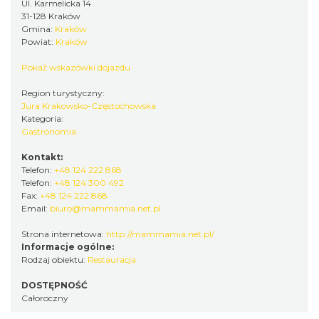
Ul. Karmelicka 14
31-128 Kraków
Gmina:
Kraków
Powiat:
Kraków
Pokaż wskazówki dojazdu
Region turystyczny:
Jura Krakowsko-Częstochowska
Kategoria:
Gastronomia
Kontakt:
Telefon:
+48 124 222 868
Telefon:
+48 124 300 492
Fax:
+48 124 222 868
Email:
biuro@mammamia.net.pl
Strona internetowa:
http://mammamia.net.pl/
Informacje ogólne:
Rodzaj obiektu:
Restauracja
DOSTĘPNOŚĆ
Całoroczny