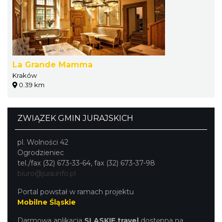
La Grande Mamma
Kraków
0.39 km
ZWIĄZEK GMIN JURAJSKICH
pl. Wolności 42
Ogrodzieniec
tel./fax (32) 673-33-64, fax (32) 673-37-98
biuro@jura.info.pl
Portal powstał w ramach projektu
Mobilne Śląskie
Darmowa aplikacja
SLASKIE.travel
dostępna na