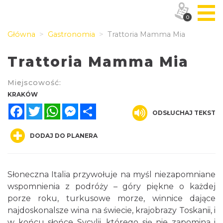
0
Główna
Gastronomia
Trattoria Mamma Mia
Trattoria Mamma Mia
Miejscowość:
KRAKÓW
Facebook
Twitter
WhatsApp
Messenger
Share
ODSŁUCHAJ TEKST
DODAJ DO PLANERA
Słoneczna Italia przywołuje na myśl niezapomniane
wspomnienia z podróży – góry piękne o każdej
porze roku, turkusowe morze, winnice dające
najdoskonalsze wina na świecie, krajobrazy Toskanii, i
w końcu słońce Sycylii, którego się nie zapomina i