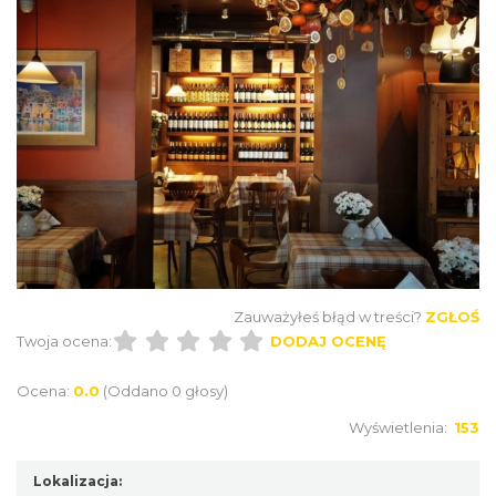
Zauważyłeś błąd w treści?
ZGŁOŚ
Twoja ocena:
DODAJ OCENĘ
Ocena:
0.0
(Oddano 0 głosy)
Wyświetlenia:
153
Lokalizacja: