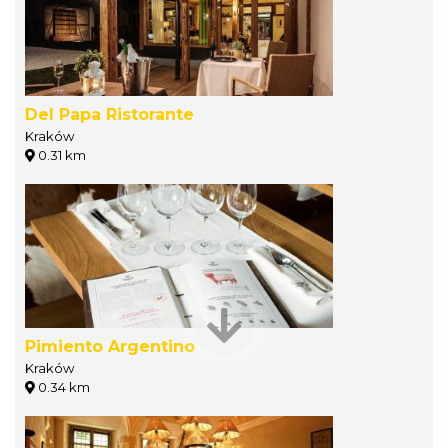
Del Papa Ristorante
Kraków
0.31 km
Pimiento Argentino
Kraków
0.34 km