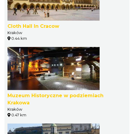
Cloth Hall In Cracow
Kraków
0.44 km
Muzeum Historyczne w podziemiach
Krakowa
Kraków
0.47 km