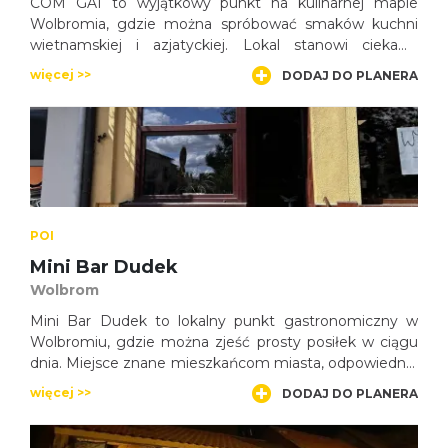
COM GA1 to wyjątkowy punkt na kulinarnej mapie
Wolbromia, gdzie można spróbować smaków kuchni
wietnamskiej i azjatyckiej. Lokal stanowi ciekawą
alternatywę dla tradycyjnych restauracji, oferując dania
więcej >>
DODAJ DO PLANERA
inspirowane kuchnią Dalekiego Wschodu.
POI
Mini Bar Dudek
Wolbrom
Mini Bar Dudek to lokalny punkt gastronomiczny w
Wolbromiu, gdzie można zjeść prosty posiłek w ciągu
dnia. Miejsce znane mieszkańcom miasta, odpowiednie
dla osób szukających szybkiego obiadu podczas pobytu
więcej >>
DODAJ DO PLANERA
w okolicy.