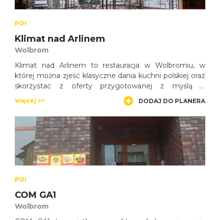
POI
Klimat nad Arlinem
Wolbrom
Klimat nad Arlinem to restauracja w Wolbromiu, w
której można zjeść klasyczne dania kuchni polskiej oraz
skorzystać z oferty przygotowanej z myślą o
codziennych posiłkach i spotkaniach
więcej >>
DODAJ DO PLANERA
okolicznościowych.
POI
COM GA1
Wolbrom