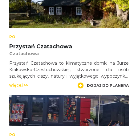
POI
Przystań Czatachowa
Czatachowa
Przystań Czatachowa to klimatyczne domki na Jurze
Krakowsko-Częstochowskiej, stworzone dla osób
szukających ciszy, natury i wyjątkowego wypoczynku.
Zabytkowy Dom Antoniego oraz nowoczesne Domki
więcej >>
DODAJ DO PLANERA
Tereski i Józefa zapewniają komfortowy pobyt w
otoczeniu lasów.
POI