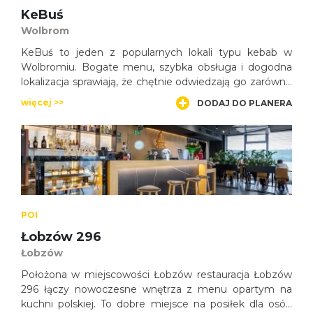
KeBuś
Wolbrom
KeBuś to jeden z popularnych lokali typu kebab w
Wolbromiu. Bogate menu, szybka obsługa i dogodna
lokalizacja sprawiają, że chętnie odwiedzają go zarówno
mieszkańcy, jak i osoby przejeżdżające przez miasto.
więcej >>
DODAJ DO PLANERA
POI
Łobzów 296
Łobzów
Położona w miejscowości Łobzów restauracja Łobzów
296 łączy nowoczesne wnętrza z menu opartym na
kuchni polskiej. To dobre miejsce na posiłek dla osób