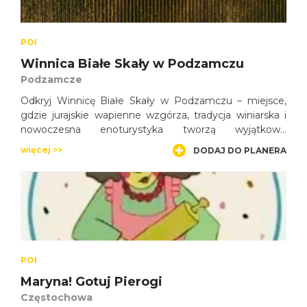
POI
Winnica Białe Skały w Podzamczu
Podzamcze
Odkryj Winnicę Białe Skały w Podzamczu – miejsce,
gdzie jurajskie wapienne wzgórza, tradycja winiarska i
nowoczesna enoturystyka tworzą wyjątkowe
doświadczenie. Zwiedzaj winnicę, poznaj proces
więcej >>
DODAJ DO PLANERA
powstawania wina i skosztuj lokalnych win w sercu Jury
Krakowsko-Częstochowskiej.
POI
Maryna! Gotuj Pierogi
Częstochowa