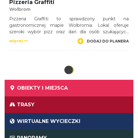
Pizzeria Graffiti
Wolbrom
Pizzeria Graffiti to sprawdzony punkt na
gastronomicznej mapie Wolbromia. Lokal oferuje
szeroki wybór pizz oraz dań dla osób szukających
szybkiego i smacznego posiłku. To dobre miejsce na
więcej >>
DODAJ DO PLANERA
spotkanie ze znajomymi, rodzinny obiad lub
zamówienie jedzenia do domu.
OBIEKTY I MIEJSCA
TRASY
WIRTUALNE WYCIECZKI
PANORAMY