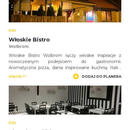
POI
Włoskie Bistro
Wolbrom
Włoskie Bistro Wolbrom łączy włoskie inspiracje z
nowoczesnym podejściem do gastronomii.
Aromatyczna pizza, dania inspirowane kuchnią Italii i
różnorodne propozycje sprawiają, że lokal jest
więcej >>
DODAJ DO PLANERA
ciekawym punktem na kulinarnej mapie miasta.
POI