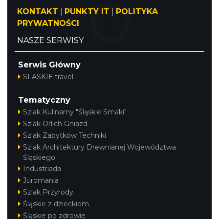
KONTAKT
|
PUNKTY IT
|
POLITYKA
PRYWATNOŚCI
NASZE SERWISY
Serwis Główny
SLASKIE.travel
Tematyczny
Szlak Kulinarny "Śląskie Smaki"
Szlak Orlich Gniazd
Szlak Zabytków Techniki
Szlak Architektury Drewnianej Województwa
Śląskiego
Industriada
Juromania
Szlak Przyrody
Śląskie z dzieckiem
Śląskie po zdrowie