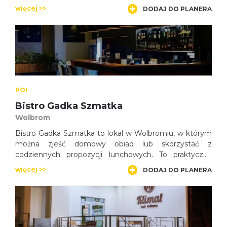
odkrywających atrakcje Wolbromia i Jury Krakowsko-
więcej >>
DODAJ DO PLANERA
Częstochowskiej.
POI
Bistro Gadka Szmatka
Wolbrom
Bistro Gadka Szmatka to lokal w Wolbromiu, w którym
można zjeść domowy obiad lub skorzystać z
codziennych propozycji lunchowych. To praktyczny
punkt gastronomiczny dla mieszkańców oraz osób
więcej >>
DODAJ DO PLANERA
odwiedzających miasto.