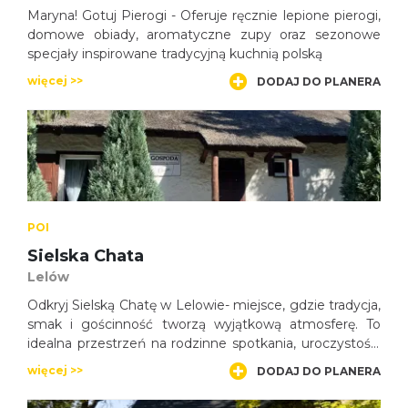
Maryna! Gotuj Pierogi - Oferuje ręcznie lepione pierogi,
domowe obiady, aromatyczne zupy oraz sezonowe
specjały inspirowane tradycyjną kuchnią polską
więcej >>
DODAJ DO PLANERA
POI
Sielska Chata
Lelów
Odkryj Sielską Chatę w Lelowie- miejsce, gdzie tradycja,
smak i gościnność tworzą wyjątkową atmosferę. To
idealna przestrzeń na rodzinne spotkania, uroczystości
oraz odpoczynek przy domowej kuchni w sercu Jury
więcej >>
DODAJ DO PLANERA
Krakowsko-Częstochowskiej.