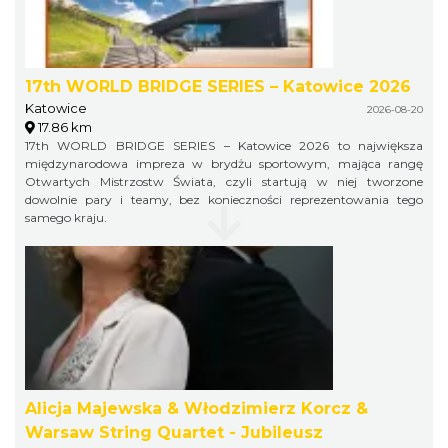
17th WORLD BRIDGE SERIES – Katowice 2026
Katowice
2026-08-20
17.86 km
17th WORLD BRIDGE SERIES – Katowice 2026 to największa
międzynarodowa impreza w brydżu sportowym, mająca rangę
Otwartych Mistrzostw Świata, czyli startują w niej tworzone
dowolnie pary i teamy, bez konieczności reprezentowania tego
samego kraju.
Alicja Majewska & Włodzimierz Korcz &
Warsaw String Quartet - Jubileusz