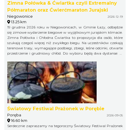
Zimna Połówka & Ćwiartka czyli Extremalny
Półmaraton oraz Ćwierćmaraton Jurajski
Niegowonice
2026-12-19
13.25 km
19 grudnia 2026 roku w Niegowonicach, w Gminie Łazy, odbędzie
się zimowe wydarzenie biegowe w wyjątkowym jurajskim klimacie.
Zimna Połówka i Chłodna Ćwiartka to propozycja dla osób, które
szukają czegoś więcej niż zwykłego biegu. Na uczestników czekają
terenowe trasy, wymagające podbiegi, zbiegi, leśne odcinki, otwarte
przestrzenie i grudniowy chłód. Do wyboru będą dwa dystanse: 21
km w formule Extremalnego Półmaratonu Jurajskiego oraz 11 km
jako Extremalny Ćwierćmaraton Jurajski. Krótszy dystans jest
przeznaczony zarówno dla biegaczy, jak i miłośników nordic
walking. Trasy zostaną przygotowane bezpiecznie, ale zachowają
swój terenowy charakter i zimowy pazur.
Światowy Festiwal Prażonek w Porębie
Poręba
2026-09-05
16.60 km
Serdecznie zapraszamy na tegoroczny Światowy Festiwal Prażonek