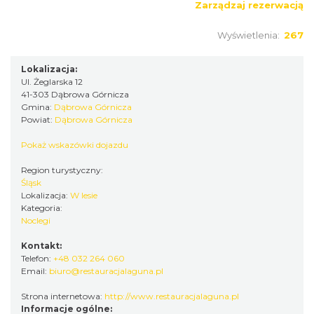
Zarządzaj rezerwacją
Wyświetlenia:
267
Lokalizacja:
Ul. Żeglarska 12
41-303 Dąbrowa Górnicza
Gmina:
Dąbrowa Górnicza
Powiat:
Dąbrowa Górnicza
Pokaż wskazówki dojazdu
Region turystyczny:
Śląsk
Lokalizacja:
W lesie
Kategoria:
Noclegi
Kontakt:
Telefon:
+48 032 264 060
Email:
biuro@restauracjalaguna.pl
Strona internetowa:
http://www.restauracjalaguna.pl
Informacje ogólne: