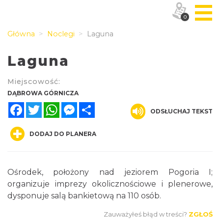
0
Główna
Noclegi
Laguna
Laguna
Miejscowość:
DĄBROWA GÓRNICZA
Facebook
Twitter
WhatsApp
Messenger
Share
ODSŁUCHAJ TEKST
DODAJ DO PLANERA
Ośrodek, położony nad jeziorem Pogoria I;
organizuje imprezy okolicznościowe i plenerowe,
dysponuje salą bankietową na 110 osób.
Zauważyłeś błąd w treści?
ZGŁOŚ