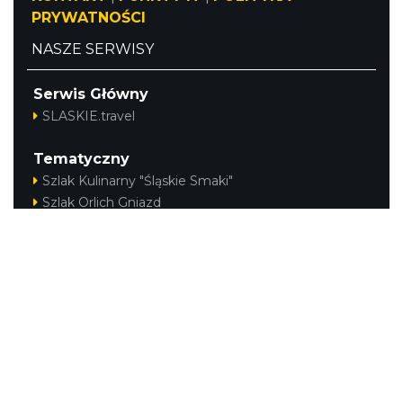
PRYWATNOŚCI
NASZE SERWISY
Serwis Główny
SLASKIE.travel
Tematyczny
Szlak Kulinarny "Śląskie Smaki"
Szlak Orlich Gniazd
Szlak Zabytków Techniki
Szlak Architektury Drewnianej Województwa
Śląskiego
Industriada
Juromania
Szlak Przyrody
Śląskie z dzieckiem
Śląskie po zdrowie
Kajakiem przez Śląskie