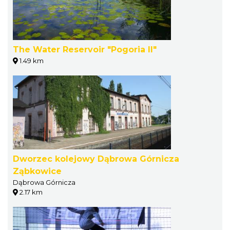
The Water Reservoir "Pogoria II"
1.49 km
Dworzec kolejowy Dąbrowa Górnicza
Ząbkowice
Dąbrowa Górnicza
2.17 km