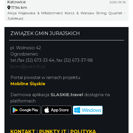
Katowice
2026-09-18
17.94 km
Alicja Majewska & Włodzimierz Korcz & Warsaw String Quartet -
Jubileusz
ZWIĄZEK GMIN JURAJSKICH
pl. Wolności 42
Ogrodzieniec
tel./fax (32) 673-33-64, fax (32) 673-37-98
biuro@jura.info.pl
Portal powstał w ramach projektu
Mobilne Śląskie
Darmowa aplikacja
SLASKIE.travel
dostępna na
platformach
KONTAKT
|
PUNKTY IT
|
POLITYKA