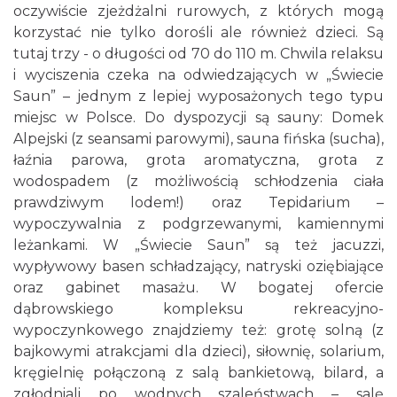
oczywiście zjeżdżalni rurowych, z których mogą
korzystać nie tylko dorośli ale również dzieci. Są
tutaj trzy - o długości od 70 do 110 m. Chwila relaksu
i wyciszenia czeka na odwiedzających w „Świecie
Saun” – jednym z lepiej wyposażonych tego typu
miejsc w Polsce. Do dyspozycji są sauny: Domek
Alpejski (z seansami parowymi), sauna fińska (sucha),
łaźnia parowa, grota aromatyczna, grota z
wodospadem (z możliwością schłodzenia ciała
prawdziwym lodem!) oraz Tepidarium –
wypoczywalnia z podgrzewanymi, kamiennymi
leżankami. W „Świecie Saun” są też jacuzzi,
wypływowy basen schładzający, natryski oziębiające
oraz gabinet masażu. W bogatej ofercie
dąbrowskiego kompleksu rekreacyjno-
wypoczynkowego znajdziemy też: grotę solną (z
bajkowymi atrakcjami dla dzieci), siłownię, solarium,
kręgielnię połączoną z salą bankietową, bilard, a
zgłodniali po wodnych szaleństwach – salę