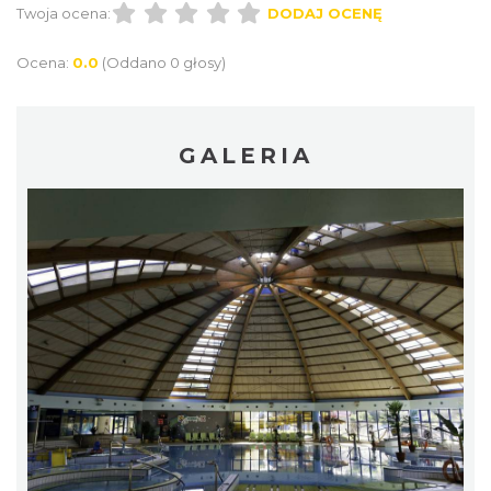
Twoja ocena:
DODAJ OCENĘ
Ocena:
0.0
(Oddano 0 głosy)
GALERIA