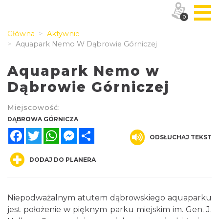
0
Główna
Aktywnie
Aquapark Nemo W Dąbrowie Górniczej
Aquapark Nemo w
Dąbrowie Górniczej
Miejscowość:
DĄBROWA GÓRNICZA
Facebook
Twitter
WhatsApp
Messenger
Share
ODSŁUCHAJ TEKST
DODAJ DO PLANERA
Niepodważalnym atutem dąbrowskiego aquaparku
jest położenie w pięknym parku miejskim im. Gen. J.