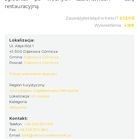
restauracyjną.
Zauważyłeś błąd w treści?
ZGŁOŚ
Wyświetlenia:
4158
Lokalizacja:
Ul. Aleja Róż 1
41-300 Dąbrowa Górnicza
Gmina:
Dąbrowa Górnicza
Powiat:
Dąbrowa Górnicza
Pokaż wskazówki dojazdu
Region turystyczny:
Górnośląsko-Zagłębiowska Metropolia
Lokalizacja:
W mieście
Kategoria:
Aktywnie
Kontakt:
Telefon:
+48 326 390 579
Fax:
+48 326 390 580
Email:
bok@nemo-wodnyswiat.pl