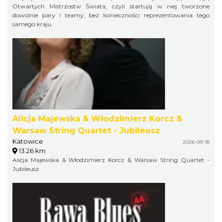
Otwartych Mistrzostw Świata, czyli startują w niej tworzone
dowolnie pary i teamy, bez konieczności reprezentowania tego
samego kraju.
Alicja Majewska & Włodzimierz Korcz &
Warsaw String Quartet - Jubileusz
Katowice
2026-09-18
13.26 km
Alicja Majewska & Włodzimierz Korcz & Warsaw String Quartet -
Jubileusz