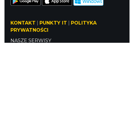
KONTAKT
|
PUNKTY IT
|
POLITYKA
PRYWATNOŚCI
NASZE SERWISY
Serwis Główny
SLASKIE.travel
Tematyczny
Szlak Kulinarny "Śląskie Smaki"
Szlak Orlich Gniazd
Szlak Zabytków Techniki
Szlak Architektury Drewnianej Województwa
Śląskiego
Industriada
Juromania
Szlak Przyrody