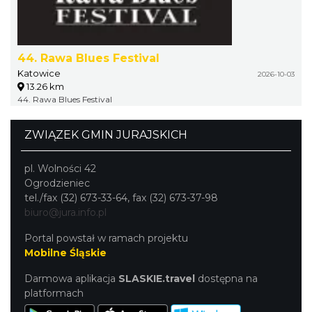
44. Rawa Blues Festival
Katowice
2026-10-03
13.26 km
44. Rawa Blues Festival
ZWIĄZEK GMIN JURAJSKICH
pl. Wolności 42
Ogrodzieniec
tel./fax (32) 673-33-64, fax (32) 673-37-98
biuro@jura.info.pl
Portal powstał w ramach projektu
Mobilne Śląskie
Darmowa aplikacja
SLASKIE.travel
dostępna na
platformach