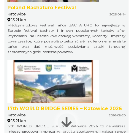
Poland Bachaturo Festiwal
Katowice
2026-08-14
13.21 km
Międzynarodowy Festiwal Tańca BACHATURO to największy w
Europie festiwal bachaty i innych popularnych tańców afro-
latynoskich. Na uczestników czekają warsztaty, koncerty i imprezy
towarzyszące, które pozwolą przekonać się, jak fenomenalne są te
tańce oraz dać możliwość podziwiania sztuki tanecznej
zaproszonych gości podczas pokazów.
17th WORLD BRIDGE SERIES – Katowice 2026
Katowice
2026-08-20
13.21 km
17th WORLD BRIDGE SERIES – Katowice 2026 to największa
międzynarodowa impreza w brydżu sportowym, mająca rangę