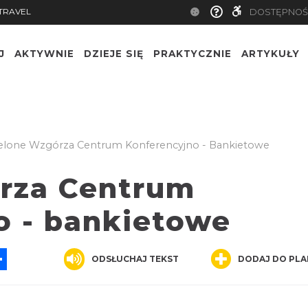
TRAVEL
DOSTĘPNOŚ
J
AKTYWNIE
DZIEJE SIĘ
PRAKTYCZNIE
ARTYKUŁY
elone Wzgórza Centrum Konferencyjno - Bankietowe
rza Centrum
o - bankietowe
App
ssenger
Share
ODSŁUCHAJ TEKST
DODAJ DO PLA