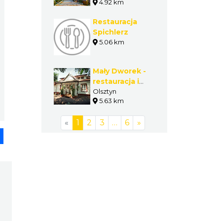
4.92 km
Restauracja
Spichlerz
5.06 km
Mały Dworek -
restauracja i
pensjonat
Olsztyn
5.63 km
«
1
2
3
…
6
»
pp
senger
Share