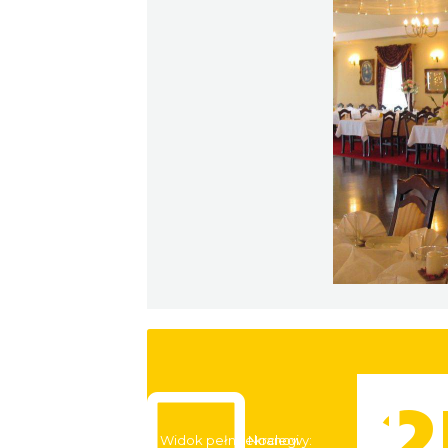
Widok pełnoekranowy:
Noclegi