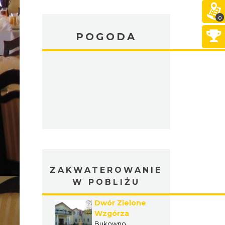
0
POGODA
ZAKWATEROWANIE
W POBLIŻU
Dwór Zielone
Wzgórza
Bukowno