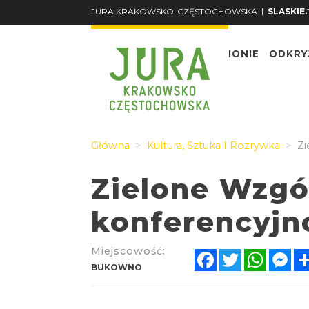
|
JURA KRAKOWSKO-CZĘSTOCHOWSKA
SLASKIE.
O REGIONIE
ODKRY
Główna
Kultura, Sztuka I Rozrywka
Zi
Zielone Wzgó
konferencyjn
Miejscowość:
Facebook
Twitter
Whats
Me
BUKOWNO