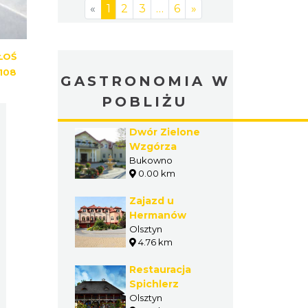
«
1
2
3
…
6
»
Ammonite")
ŁOŚ
108
GASTRONOMIA W
POBLIŻU
Dwór Zielone
Wzgórza
Bukowno
0.00 km
Zajazd u
Hermanów
Olsztyn
4.76 km
Restauracja
Spichlerz
Olsztyn