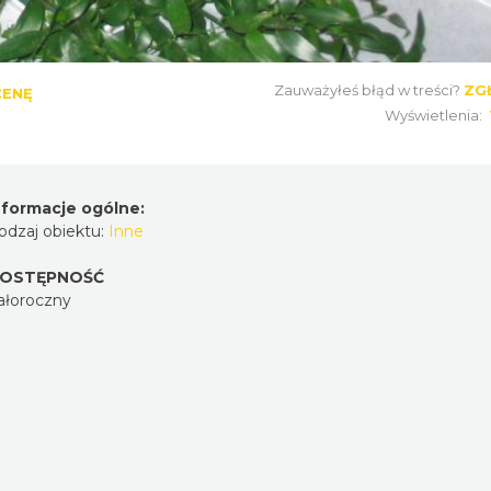
Zauważyłeś błąd w treści?
ZG
CENĘ
Wyświetlenia:
nformacje ogólne:
odzaj obiektu:
Inne
OSTĘPNOŚĆ
ałoroczny