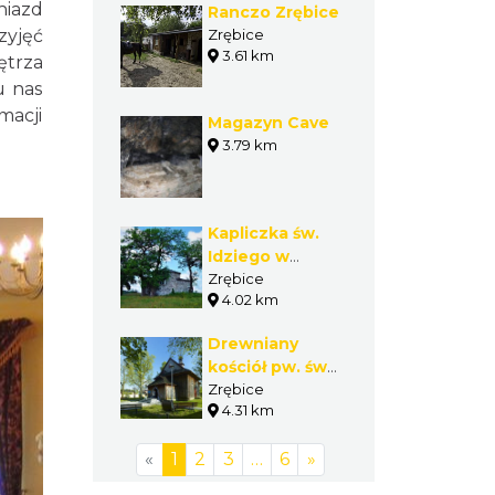
niazd
Ranczo Zrębice
zyjęć
Zrębice
3.61 km
ętrza
u nas
macji
Magazyn Cave
3.79 km
Kapliczka św.
Idziego w
Zrębicach
Zrębice
4.02 km
Drewniany
kościół pw. św.
Idziego w
Zrębice
4.31 km
Zrębicach
«
1
2
3
…
6
»