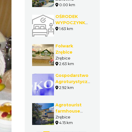
0.00 km
OŚRODEK
WYPOCZYNKOWY
"CARITAS"
1.63 km
Folwark
Zrębice
Zrębice
2.63 km
Gospodarstwo
Agroturystyczne
- Kisiel Alina
2.92 km
Agrotourist
farmhouse
"Pod
Zrębice
4.15 km
Amonitem"
("Under