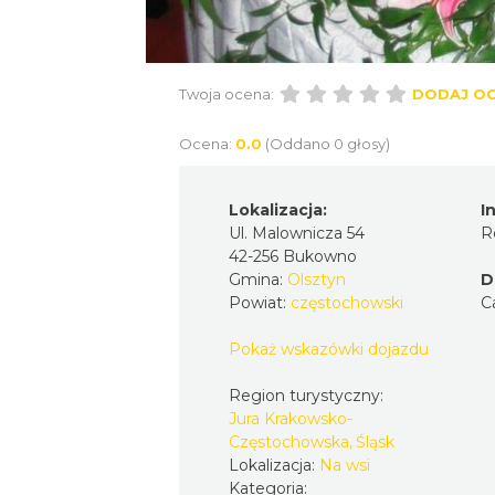
Twoja ocena:
DODAJ O
Ocena:
0.0
(Oddano 0 głosy)
Lokalizacja:
I
Ul. Malownicza 54
R
42-256 Bukowno
Gmina:
Olsztyn
D
Powiat:
częstochowski
C
Pokaż wskazówki dojazdu
Region turystyczny:
Jura Krakowsko-
Częstochowska, Śląsk
Lokalizacja:
Na wsi
Kategoria: