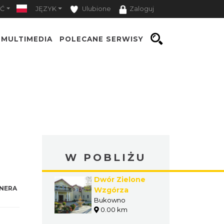
Ć
JĘZYK
Ulubione
Zaloguj
MULTIMEDIA
POLECANE SERWISY
W POBLIŻU
Dwór Zielone
NERA
Wzgórza
Bukowno
0.00 km