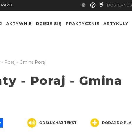
TRAVEL
DOSTĘPNOŚ
J
AKTYWNIE
DZIEJE SIĘ
PRAKTYCZNIE
ARTYKUŁY
- Poraj - Gmina Poraj
ty - Poraj - Gmina
App
ssenger
Share
ODSŁUCHAJ TEKST
DODAJ DO PLA