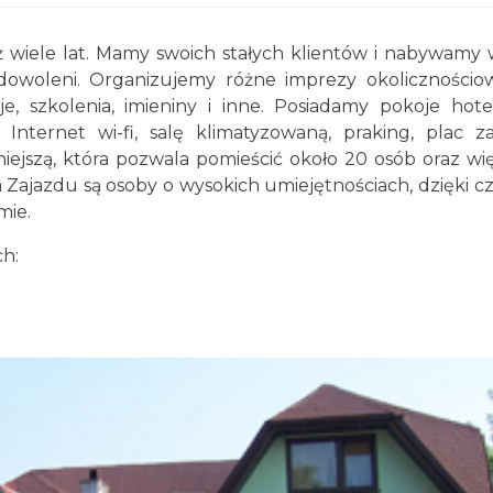
uż wiele lat. Mamy swoich stałych klientów i nabywamy 
owoleni. Organizujemy różne imprezy okolicznościow
je, szkolenia, imieniny i inne. Posiadamy pokoje hot
Internet wi-fi, salę klimatyzowaną, praking, plac z
niejszą, która pozwala pomieścić około 20 osób oraz wi
Zajazdu są osoby o wysokich umiejętnościach, dzięki 
mie.
ch: