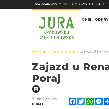
|
JURA KRAKOWSKO-CZĘSTOCHOWSKA
SLASKIE.
O REGIONIE
ODKRY
Główna
Gastronomia
Zajazd U Renaty 
Zajazd u Rena
Poraj
Miejscowość:
Facebook
Twitter
Whats
Me
PORAJ