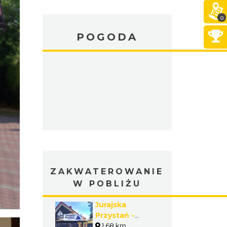
0
POGODA
ZAKWATEROWANIE
W POBLIŻU
Jurajska
Przystań -
OŚRODEK
1.68 km