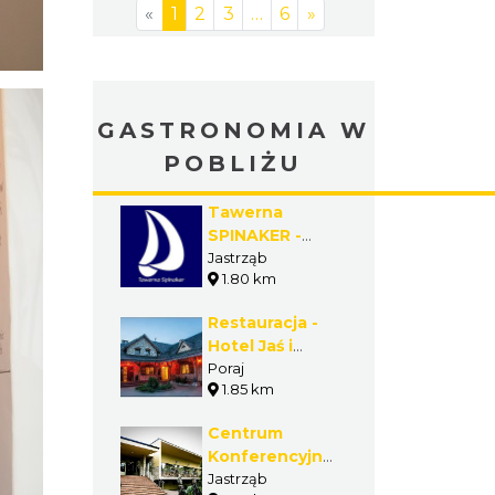
«
1
2
3
…
6
»
GASTRONOMIA W
POBLIŻU
Tawerna
SPINAKER -
Jastrząb -
Jastrząb
1.80 km
Gmina Poraj
Restauracja -
Hotel Jaś i
Małgosia - Poraj
Poraj
1.85 km
- Gmina Poraj
Centrum
Konferencyjno-
Szkoleniowe
Jastrząb