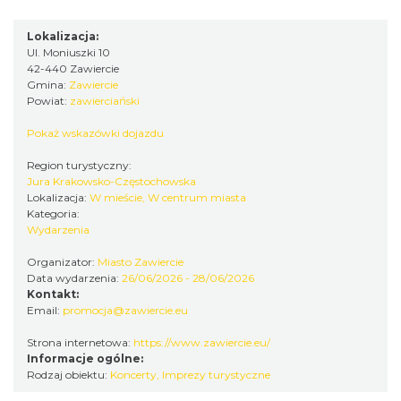
Podzamcze
8.36 km
2026-09-25
Lokalizacja:
Ul. Moniuszki 10
42-440 Zawiercie
Gmina:
Zawiercie
Powiat:
zawierciański
Pokaż wskazówki dojazdu
Region turystyczny:
Jura Krakowsko-Częstochowska
Podzamcze
Lokalizacja:
W mieście, W centrum miasta
8.36 km
2026-09-06
Kategoria:
Wydarzenia
Organizator:
Miasto Zawiercie
Data wydarzenia:
26/06/2026 - 28/06/2026
Kontakt:
Email:
promocja@zawiercie.eu
Strona internetowa:
https://www.zawiercie.eu/
Informacje ogólne:
Podzamcze
Rodzaj obiektu:
Koncerty
,
Imprezy turystyczne
8.36 km
2026-09-13