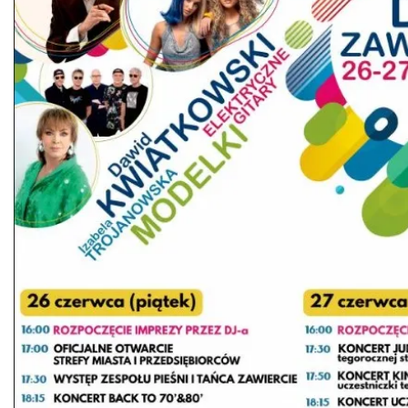
Międzynarodowy Turniej Rycerski w
Podzamczu 2026
Podzamcze
8.36 km
2026-08-22
Wieczór z Duchami na Zamku