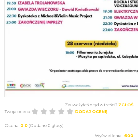
Ogrodzieniec
Podzamcze
8.36 km
2026-08-14
Podzamcze
8.36 km
2026-09-18
Zauważyłeś błąd w treści?
ZGŁOŚ
Twoja ocena:
DODAJ OCENĘ
Ocena:
0.0
(Oddano 0 głosy)
Wyświetlenia:
600