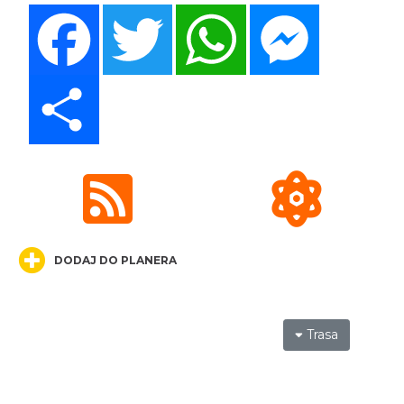
Facebook
Twitter
WhatsApp
Messenger
Share
Wieczór z Duchami na Zamku
Ogrodzieniec
Podzamcze
8.36 km
2026-08-21
DODAJ DO PLANERA
Trasa
Wieczór z Duchami na Zamku