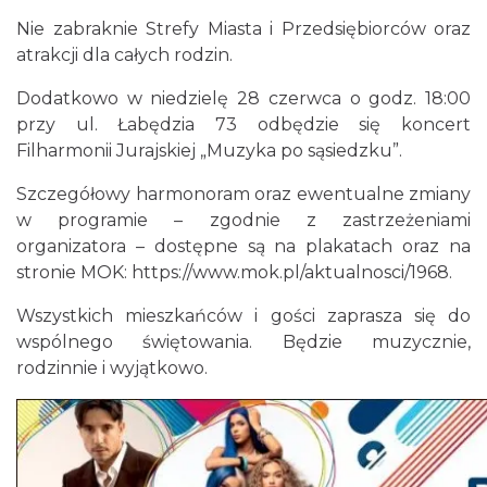
Nie zabraknie Strefy Miasta i Przedsiębiorców oraz
atrakcji dla całych rodzin.
Dodatkowo w niedzielę 28 czerwca o godz. 18:00
przy ul. Łabędzia 73 odbędzie się koncert
Filharmonii Jurajskiej „Muzyka po sąsiedzku”.
Szczegółowy harmonoram oraz ewentualne zmiany
Kalendarium Wydarzeń Jurajskich 2026
w programie – zgodnie z zastrzeżeniami
6.80 km
2026-03-04
organizatora – dostępne są na plakatach oraz na
stronie MOK:
https://www.mok.pl/aktualnosci/1968
.
Wszystkich mieszkańców i gości zaprasza się do
wspólnego świętowania. Będzie muzycznie,
rodzinnie i wyjątkowo.
Noc Perseidów w Grodzie na Górze Birów
Podzamcze
8.14 km
2026-08-15