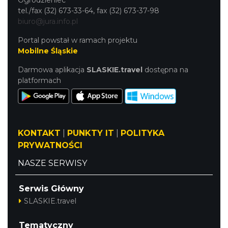
Ogrodzieniec
tel./fax (32) 673-33-64, fax (32) 673-37-98
biuro@jura.info.pl
Wieczór z Duchami na Zamku
Ogrodzieniec
Portal powstał w ramach projektu
Podzamcze
Mobilne Śląskie
8.36 km
2026-09-11
Darmowa aplikacja
SLASKIE.travel
dostępna na
platformach
KONTAKT
|
PUNKTY IT
|
POLITYKA
PRYWATNOŚCI
AEROPIKNIK - BALONIADA na Zamku
NASZE SERWISY
Ogrodzieniec
Podzamcze
Serwis Główny
8.36 km
2026-08-08
SLASKIE.travel
Tematyczny