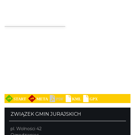
Ogrodzieniec
Podzamcze
8.36 km
2026-08-28
Wieczór z Duchami na Zamku
Ogrodzieniec
Podzamcze
8.36 km
2026-09-04
ZWIĄZEK GMIN JURAJSKICH
pl. Wolności 42