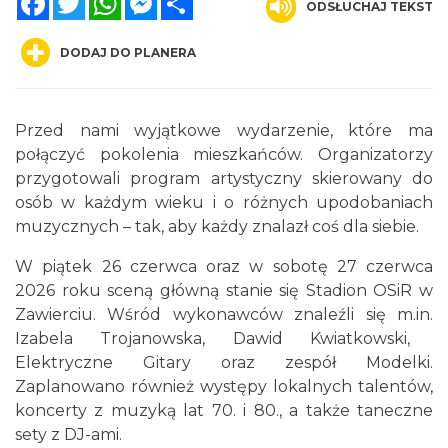
ODSŁUCHAJ TEKST
DODAJ DO PLANERA
Przed nami wyjątkowe wydarzenie, które ma
połączyć pokolenia mieszkańców. Organizatorzy
Metal vs Core Zawiercie 2026
przygotowali program artystyczny skierowany do
Zawiercie
osób w każdym wieku i o różnych upodobaniach
1.28 km
2026-09-05
muzycznych – tak, aby każdy znalazł coś dla siebie.
W piątek 26 czerwca oraz w sobotę 27 czerwca
2026 roku sceną główną stanie się Stadion OSiR w
Zawierciu. Wśród wykonawców znaleźli się
m.in
.
Izabela Trojanowska, Dawid Kwiatkowski,
Elektryczne Gitary oraz zespół Modelki.
Zaplanowano również występy lokalnych talentów,
Światowy Festiwal Prażonek w Porębie
koncerty z muzyką lat 70. i 80., a także taneczne
Poręba
sety z DJ-ami.
5.45 km
2026-09-05