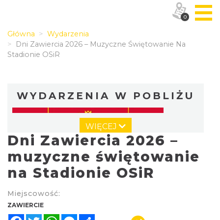
0
Główna
Wydarzenia
Dni Zawiercia 2026 – Muzyczne Świętowanie Na
Stadionie OSiR
WYDARZENIA W POBLIŻU
WIĘCEJ
Dni Zawiercia 2026 –
muzyczne świętowanie
na Stadionie OSiR
Juromania w Zawierciu: 19.09.2026 (sobota)
Miejscowość:
Zawiercie
ZAWIERCIE
0.34 km
2026-09-19
Facebook
Twitter
WhatsApp
Messenger
Share