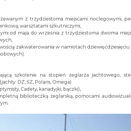
rzewanym z trzydziestoma miejscami noclegowymi, p
nkową, warsztatami szkutniczymi,
mi od maja do września z trzydziestoma dwoma miej
wych,
ością zakwaterowania w namiotach dziewięćdziesięciu
sobowych).
ającą szkolenie na stopień żeglarza jachtowego, ste
(jachty: DZ, SZ, Polaris, Omega)
ymisty, Cadety, kanadyjki, bączki),
pletną biblioteczką żeglarską, pomocami audiowizual
wym.