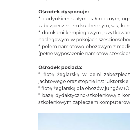
Ośrodek dysponuje:
* budynkiem stałym, całorocznym, og
zabezpieczeniem kuchennym, salą komi
* domkami kempingowymi, użytkowany
noclegowymi w pokojach sześcioosobo
* polem namiotowo-obozowym z możliw
(pełne wyposażenie namiotów sześcioo
Ośrodek posiada:
* flotę żeglarską w pełni zabezpiecz
jachtowego oraz stopnie instruktorskie 
* flotę żeglarską dla obozów jungów (Opt
* bazę dydaktyczno-szkoleniową z kom
szkoleniowym zapleczem komputero