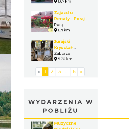
1.67 km
- Gmina Poraj
Zajazd u
Renaty - Poraj -
Gmina Poraj
Poraj
1.71 km
Jurajski
Kryształ-
Restauracja w
Zaborze
5.70 km
Zaborzu
«
1
2
3
…
6
»
WYDARZENIA W
POBLIŻU
Muzyczne