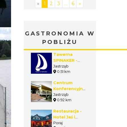
«
1
2
3
…
6
»
GASTRONOMIA W
POBLIŻU
Tawerna
SPINAKER -
Jastrząb -
Jastrząb
0.51 km
Gmina Poraj
Centrum
Konferencyjno-
Szkoleniowe
Jastrząb
0.92 km
PORAJ -
Jastrząb -
Restauracja -
Gmina Poraj
Hotel Jaś i
Małgosia - Poraj
Poraj