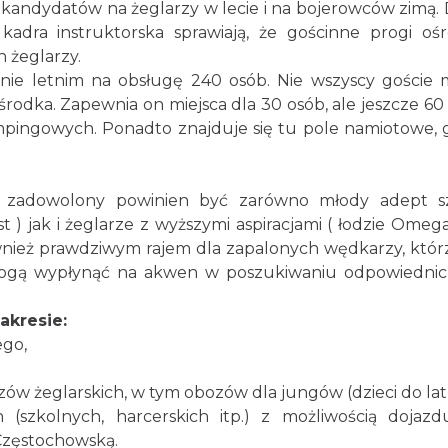
kandydatów na żeglarzy w lecie i na bojerowców zimą.
kadra instruktorska sprawiają, że gościnne progi oś
 żeglarzy.
nie letnim na obsługę 240 osób. Nie wszyscy goście
dka. Zapewnia on miejsca dla 30 osób, ale jeszcze 60
pingowych. Ponadto znajduje się tu pole namiotowe, 
o zadowolony powinien być zarówno młody adept s
st ) jak i żeglarze z wyższymi aspiracjami ( łodzie Omega
ównież prawdziwym rajem dla zapalonych wędkarzy, któr
mogą wypłynąć na akwen w poszukiwaniu odpowiedni
akresie:
ego,
zów żeglarskich, w tym obozów dla jungów (dzieci do lat 
(szkolnych, harcerskich itp.) z możliwością dojaz
Częstochowską.