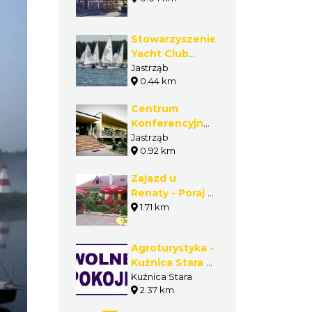
WYPOCZYNKOWY
Stowarzyszenie
Yacht Club
Zefir- Drakkar -
Jastrząb
0.44 km
Jastrząb -
Gmina Poraj
Centrum
Konferencyjno-
Szkoleniowe
Jastrząb
0.92 km
PORAJ -
Jastrząb
Zajazd u
Renaty - Poraj -
Gmina Poraj
1.71 km
Agroturystyka -
Kuźnica Stara -
Gmina Poraj
Kuźnica Stara
2.37 km