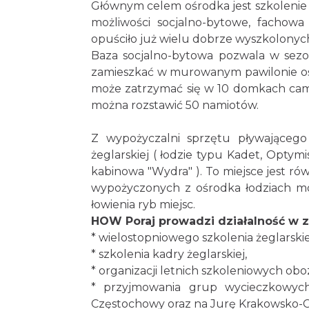
Głównym celem ośrodka jest szkolenie 
możliwości socjalno-bytowe, fachowa 
opuściło już wielu dobrze wyszkolonych
Baza socjalno-bytowa pozwala w sezo
zamieszkać w murowanym pawilonie ośro
może zatrzymać się w 10 domkach cam
można rozstawić 50 namiotów.
Z wypożyczalni sprzętu pływająceg
żeglarskiej ( łodzie typu Kadet, Optymi
kabinowa "Wydra" ). To miejsce jest r
wypożyczonych z ośrodka łodziach 
łowienia ryb miejsc.
HOW Poraj prowadzi działalność w z
* wielostopniowego szkolenia żeglarski
* szkolenia kadry żeglarskiej,
* organizacji letnich szkoleniowych obo
* przyjmowania grup wycieczkowych 
Częstochowy oraz na Jurę Krakowsko-