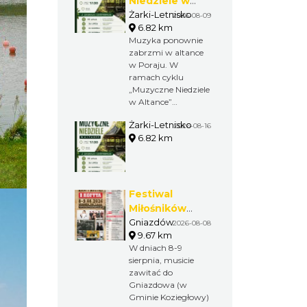
Niedziele w
Altance w
Żarki-Letnisko
2026-08-09
6.82 km
Żarkach -
Muzyka ponownie
Letnisku
zabrzmi w altance
w Poraju. W
ramach cyklu
„Muzyczne Niedziele
w Altance”
zaplanowano cztery
Żarki-Letnisko
wakacyjne koncerty.
2026-08-16
6.82 km
Od 26 lipca do 16
sierpnia na scenie
pojawią się kolejno:
Malwy, Jarzębina,
Kalina oraz Szalona
Festiwal
Piątka Plu
Miłośników
Koni i Muzyki "Z
Gniazdów
2026-08-08
9.67 km
Kopyta"
W dniach 8-9
sierpnia, musicie
zawitać do
Gniazdowa (w
Gminie Koziegłowy)