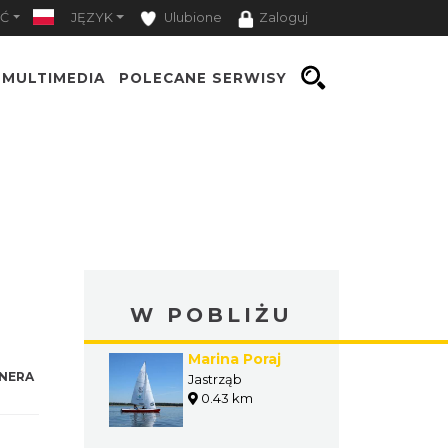
Ć
JĘZYK
Ulubione
Zaloguj
MULTIMEDIA
POLECANE SERWISY
W POBLIŻU
Marina Poraj
NERA
Jastrząb
0.43 km