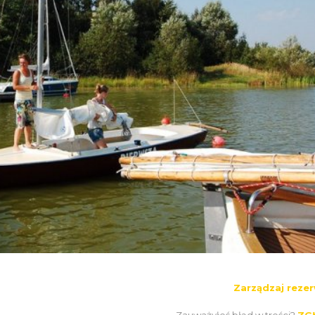
Zarządzaj rezer
Zauważyłeś błąd w treści?
ZG