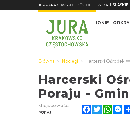
|
JURA KRAKOWSKO-CZĘSTOCHOWSKA
SLASKIE.
O REGIONIE
ODKRY
Główna
Noclegi
Harcerski Ośrodek W
Harcerski O
Poraju - Gmin
Miejscowość:
Facebook
Twitter
Whats
Me
PORAJ