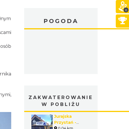
0
ełnym
POGODA
scami
 osób
rnika
nymi,
ZAKWATEROWANIE
W POBLIŻU
Jurajska
Przystań -
OŚRODEK
0.04 km