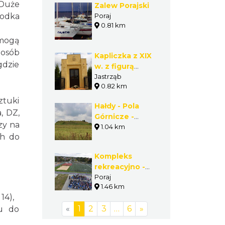
 Duże
Zalew Porajski
rodka
Poraj
0.81 km
 mogą
 osób
Kapliczka z XIX
gdzie
w. z figurą
Chrystusa w
Jastrząb
0.82 km
Jastrzębiu
ztuki
Hałdy - Pola
, DZ,
Górnicze -
zy na
Jastrząb -
1.04 km
ch do
Gmina Poraj
Kompleks
rekreacyjno -
sportowo -
Poraj
1.46 km
kulturalny w
14),
Poraju
«
1
2
3
…
6
»
du do