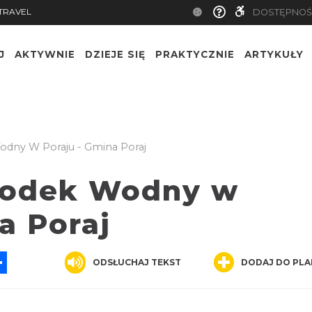
TRAVEL
DOSTĘPNOŚ
J
AKTYWNIE
DZIEJE SIĘ
PRAKTYCZNIE
ARTYKUŁY
odny W Poraju - Gmina Poraj
środek Wodny w
a Poraj
App
ssenger
Share
ODSŁUCHAJ TEKST
DODAJ DO PLA