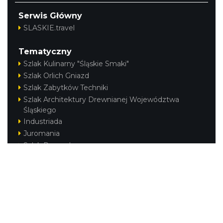
Serwis Główny
SLASKIE.travel
Tematyczny
Szlak Kulinarny "Śląskie Smaki"
Szlak Orlich Gniazd
Szlak Zabytków Techniki
Szlak Architektury Drewnianej Województwa
Śląskiego
Industriada
Juromania
Szlak Przyrody
Śląskie z dzieckiem
Śląskie po zdrowie
Kajakiem przez Śląskie
Narty w Śląskim
Rowerem przez Śląskie
Regionalne