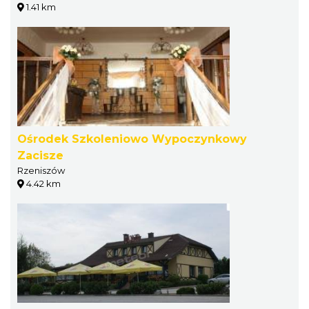
1.41 km
Ośrodek Szkoleniowo Wypoczynkowy
Zacisze
Rzeniszów
4.42 km