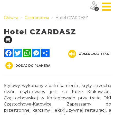
0
Główna
Gastronomia
Hotel CZARDASZ
Hotel CZARDASZ
Facebook
Twitter
WhatsApp
Messenger
Share
ODSŁUCHAJ TEKST
DODAJ DO PLANERA
Stylowy, wykonany z bali i kamienia , kryty strzechą
dwór, usytuowany jest na Jurze Krakowsko-
Częstochowskiej w Koziegłowach przy trasie DK1
Częstochowa-Katowice. Zapraszamy do
przestronnej karczmy i ekskluzywnej restauracji, a