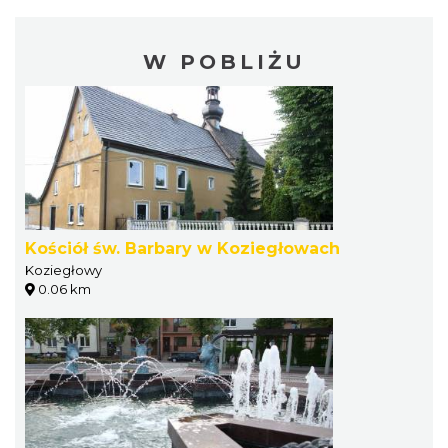
W POBLIŻU
Kościół św. Barbary w Koziegłowach
Koziegłowy
0.06 km