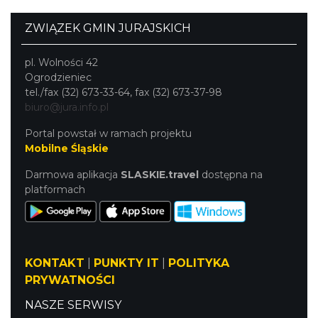
ZWIĄZEK GMIN JURAJSKICH
pl. Wolności 42
Ogrodzieniec
tel./fax (32) 673-33-64, fax (32) 673-37-98
biuro@jura.info.pl
Portal powstał w ramach projektu
Mobilne Śląskie
Darmowa aplikacja
SLASKIE.travel
dostępna na
platformach
KONTAKT
|
PUNKTY IT
|
POLITYKA
PRYWATNOŚCI
NASZE SERWISY