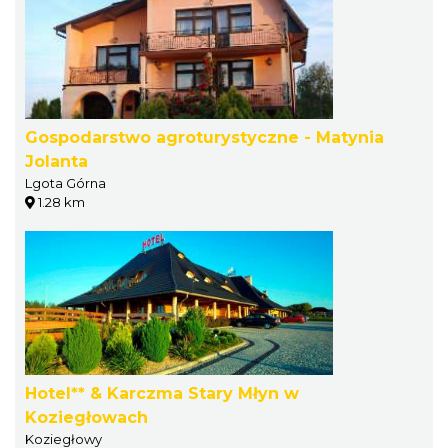
Gospodarstwo agroturystyczne - Matynia
Jolanta
Lgota Górna
1.28 km
Hotel** & Karczma Stary Młyn w
Koziegłowach
Koziegłowy