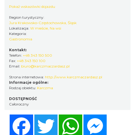
Pokaż wskazówki dojazdu
Region turystyczny:
Jura Krakowsko-Częstochowska, Śląsk
Lokalizacja:
W mieście, Na wsi
Kategoria:
Gastronomia
Kontakt:
Telefon:
+48 343 150 500
Fax:
+48 343 150 100
Email:
biuro@karczmaczardasz.pl
Strona internetowa:
http://www.karczmaczardasz.pl
Informacje ogólne:
Rodzaj obiektu:
Karczma
DOSTĘPNOŚĆ
Całoroczny
Facebook
Twitter
WhatsApp
Messenger