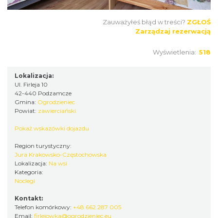
Zauważyłeś błąd w treści?
ZGŁOŚ
Zarządzaj rezerwacją
Wyświetlenia:
518
Lokalizacja:
Ul. Firleja 10
42-440 Podzamcze
Gmina:
Ogrodzieniec
Powiat:
zawierciański
Pokaż wskazówki dojazdu
Region turystyczny:
Jura Krakowsko-Częstochowska
Lokalizacja:
Na wsi
Kategoria:
Noclegi
Kontakt:
Telefon komórkowy:
+48 662 287 005
Email:
firlejowka@ogrodzieniec.eu