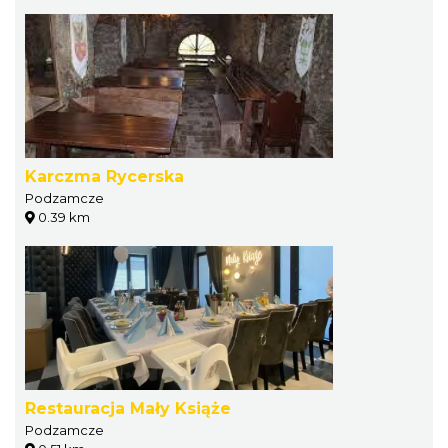
Karczma Rycerska
Podzamcze
0.39 km
Restauracja Mały Książe
Podzamcze