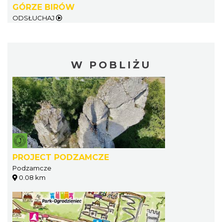
GÓRZE BIRÓW
ODSŁUCHAJ
W POBLIŻU
PROJECT PODZAMCZE
Podzamcze
0.08 km