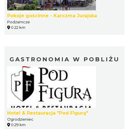
Pokoje gościnne - Karczma Jurajska
Podzamcze
0.22 km
GASTRONOMIA W POBLIŻU
Hotel & Restauracja "Pod Figurą"
Ogrodzieniec
0.29 km