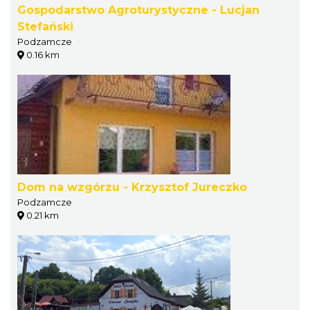
Gospodarstwo Agroturystyczne - Lucjan
Stefański
Podzamcze
0.16 km
Dom na wzgórzu - Krzysztof Jureczko
Podzamcze
0.21 km