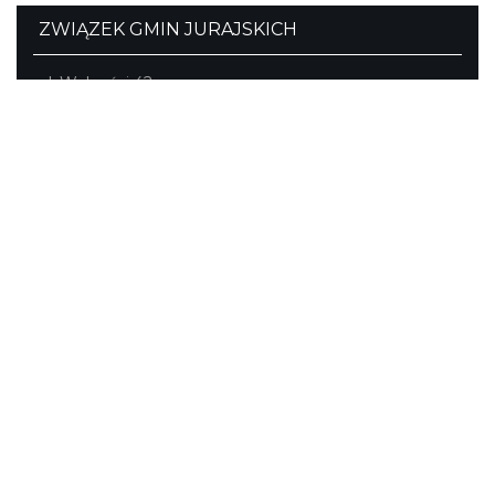
ZWIĄZEK GMIN JURAJSKICH
pl. Wolności 42
Ogrodzieniec
tel./fax (32) 673-33-64, fax (32) 673-37-98
biuro@jura.info.pl
Portal powstał w ramach projektu
Mobilne Śląskie
Darmowa aplikacja
SLASKIE.travel
dostępna na
platformach
KONTAKT
|
PUNKTY IT
|
POLITYKA
PRYWATNOŚCI
NASZE SERWISY