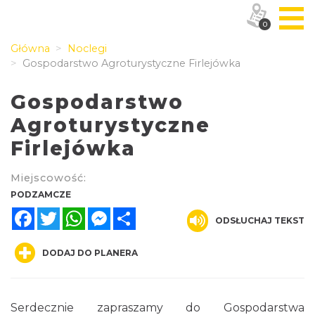
0
Główna
Noclegi
Gospodarstwo Agroturystyczne Firlejówka
Gospodarstwo
Agroturystyczne
Firlejówka
Miejscowość:
PODZAMCZE
Facebook
Twitter
WhatsApp
Messenger
Share
ODSŁUCHAJ TEKST
DODAJ DO PLANERA
Serdecznie zapraszamy do Gospodarstwa