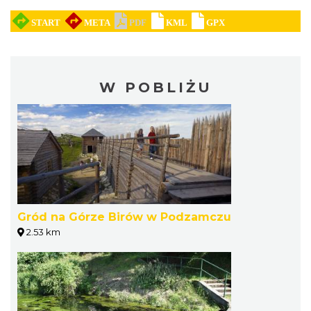
W POBLIŻU
Gród na Górze Birów w Podzamczu
2.53 km