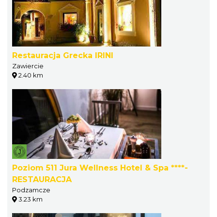
Restauracja Grecka IRINI
Zawiercie
2.40 km
Poziom 511 Jura Wellness Hotel & Spa ****-
RESTAURACJA
Podzamcze
3.23 km