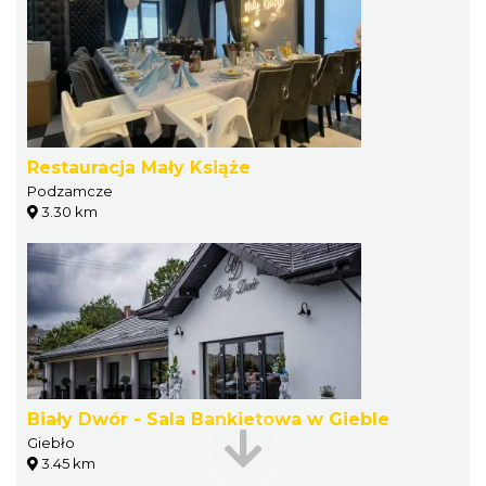
Restauracja Mały Książe
Podzamcze
3.30 km
Biały Dwór - Sala Bankietowa w Gieble
Giebło
3.45 km