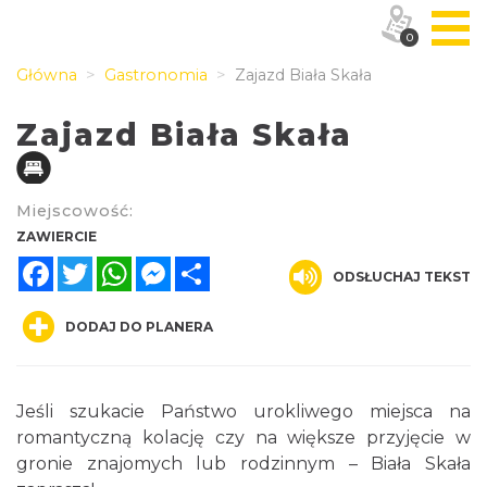
0
Główna
Gastronomia
Zajazd Biała Skała
Zajazd Biała Skała
Miejscowość:
ZAWIERCIE
Facebook
Twitter
WhatsApp
Messenger
Share
ODSŁUCHAJ TEKST
DODAJ DO PLANERA
Jeśli szukacie Państwo urokliwego miejsca na
romantyczną kolację czy na większe przyjęcie w
gronie znajomych lub rodzinnym – Biała Skała