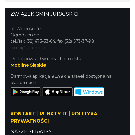
ZWIĄZEK GMIN JURAJSKICH
pl. Wolności 42
Ogrodzieniec
tel./fax (32) 673-33-64, fax (32) 673-37-98
biuro@jura.info.pl
Portal powstał w ramach projektu
Mobilne Śląskie
Darmowa aplikacja
SLASKIE.travel
dostępna na
platformach
KONTAKT
|
PUNKTY IT
|
POLITYKA
PRYWATNOŚCI
NASZE SERWISY