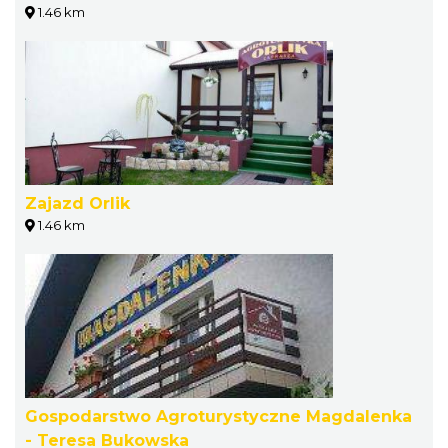
1.46 km
Zajazd Orlik
1.46 km
Gospodarstwo Agroturystyczne Magdalenka
- Teresa Bukowska