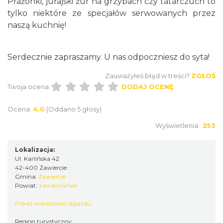
Prażonki, jurajski żur na grzybach czy tatarczuch to
tylko niektóre ze specjałów serwowanych przez
naszą kuchnię!
Serdecznie zapraszamy. U nas odpoczniesz do syta!
Zauważyłeś błąd w treści?
ZGŁOŚ
Twoja ocena:
DODAJ OCENĘ
Ocena:
4.0
(Oddano 5 głosy)
Wyświetlenia:
253
Lokalizacja:
Ul. Karlińska 42
42-400 Zawiercie
Gmina:
Zawiercie
Powiat:
zawierciański
Pokaż wskazówki dojazdu
Region turystyczny: