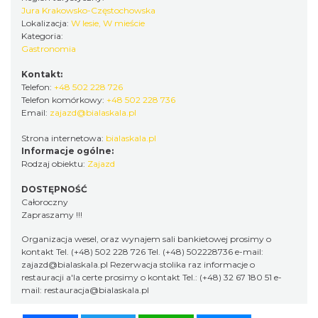
Jura Krakowsko-Częstochowska
Lokalizacja:
W lesie, W mieście
Kategoria:
Gastronomia
Kontakt:
Telefon:
+48 502 228 726
Telefon komórkowy:
+48 502 228 736
Email:
zajazd@bialaskala.pl
Strona internetowa:
bialaskala.pl
Informacje ogólne:
Rodzaj obiektu:
Zajazd
DOSTĘPNOŚĆ
Całoroczny
Zapraszamy !!!
Organizacja wesel, oraz wynajem sali bankietowej prosimy o
kontakt Tel. (+48) 502 228 726 Tel. (+48) 502228736 e-mail:
zajazd@bialaskala.pl Rezerwacja stolika raz informacje o
restauracji a'la certe prosimy o kontakt Tel.: (+48) 32 67 180 51 e-
mail: restauracja@bialaskala.pl