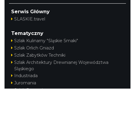
Serwis Główny
SLASKIE.travel
Tematyczny
Szlak Kulinarny "Śląskie Smaki"
Szlak Orlich Gniazd
Szlak Zabytków Techniki
Szlak Architektury Drewnianej Województwa
Śląskiego
Industriada
Juromania
Szlak Przyrody
Śląskie z dzieckiem
Śląskie po zdrowie
Kajakiem przez Śląskie
Narty w Śląskim
Rowerem przez Śląskie
Regionalne