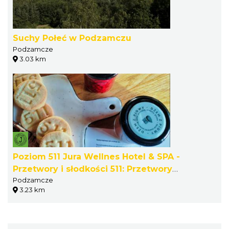
Suchy Połeć w Podzamczu
Podzamcze
3.03 km
Poziom 511 Jura Wellnes Hotel & SPA -
Przetwory i słodkości 511: Przetwory
Podzamcze
owocowo-warzywne, wyroby cukiernicze
3.23 km