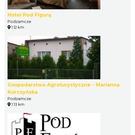
Hotel Pod Figurą
Podzamcze
1.12 km
Gospodarstwo Agroturystyczne - Marianna
Korczyńska
Podzamcze
1.13 km