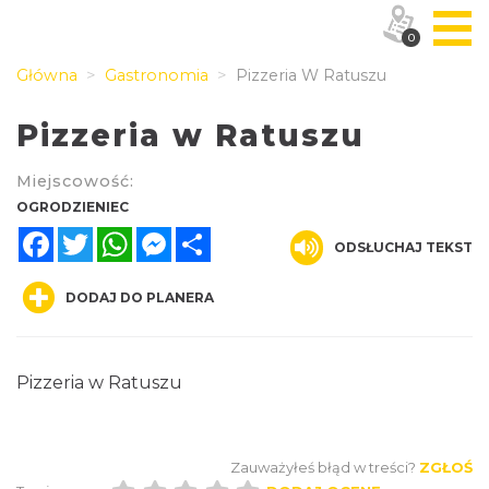
0
Główna
Gastronomia
Pizzeria W Ratuszu
Pizzeria w Ratuszu
Miejscowość:
OGRODZIENIEC
Facebook
Twitter
WhatsApp
Messenger
Share
ODSŁUCHAJ TEKST
DODAJ DO PLANERA
Pizzeria w Ratuszu
Zauważyłeś błąd w treści?
ZGŁOŚ