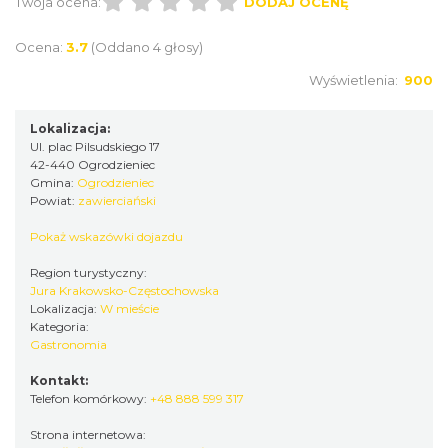
Twoja ocena:
DODAJ OCENĘ
Ocena:
3.7
(Oddano 4 głosy)
Wyświetlenia:
900
Lokalizacja:
Ul. plac Pilsudskiego 17
42-440 Ogrodzieniec
Gmina:
Ogrodzieniec
Powiat:
zawierciański
Pokaż wskazówki dojazdu
Region turystyczny:
Jura Krakowsko-Częstochowska
Lokalizacja:
W mieście
Kategoria:
Gastronomia
Kontakt:
Telefon komórkowy:
+48 888 599 317
Strona internetowa: