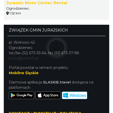
Jurassic Moto Center Rental
Ogrodzieniec
1.52 km
ZWIĄZEK GMIN JURAJSKICH
pl. Wolności 42
Ogrodzieniec
tel./fax (32) 673-33-64, fax (32) 673-37-98
biuro@jura.info.pl
Portal powstał w ramach projektu
Mobilne Śląskie
Darmowa aplikacja
SLASKIE.travel
dostępna na
platformach