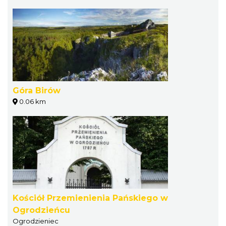
Góra Birów
0.06 km
Kościół Przemienienia Pańskiego w
Ogrodzieńcu
Ogrodzieniec