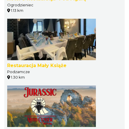
Ogrodzieniec
1.13 km
Restauracja Mały Książe
Podzamcze
1.30 km