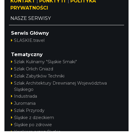
KONTAKT
|
PUNKTY IT
|
POLITYKA
PRYWATNOŚCI
NASZE SERWISY
Serwis Główny
SLASKIE.travel
Tematyczny
Szlak Kulinarny "Śląskie Smaki"
Szlak Orlich Gniazd
Szlak Zabytków Techniki
Szlak Architektury Drewnianej Województwa
Śląskiego
Industriada
Juromania
Szlak Przyrody
Śląskie z dzieckiem
Śląskie po zdrowie
Kajakiem przez Śląskie