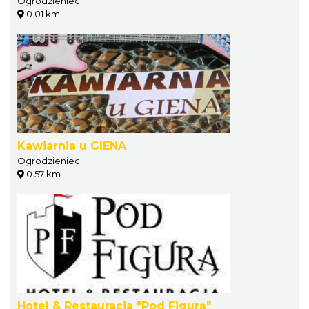
Ogrodzieniec
0.01 km
Kawiarnia u GIENA
Ogrodzieniec
0.57 km
Hotel & Restauracja "Pod Figurą"