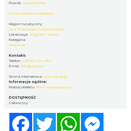
Powiat:
zawierciański
Pokaż wskazówki dojazdu
Region turystyczny:
Jura Krakowsko-Częstochowska
Lokalizacja:
W górach, Na wsi
Kategoria:
Aktywnie
Kontakt:
Telefon:
+48 601 324 080
Email:
info@goup.pl
Strona internetowa:
www.goup.pl
Informacje ogólne:
Rodzaj obiektu:
Teren wspinaczkowy
DOSTĘPNOŚĆ
Całoroczny
Facebook
Twitter
WhatsApp
Messenger