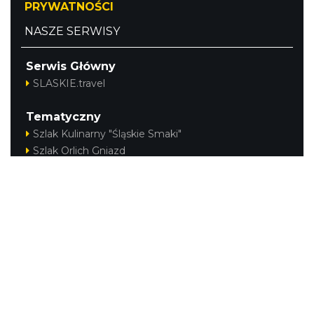
PRYWATNOŚCI
NASZE SERWISY
Serwis Główny
SLASKIE.travel
Tematyczny
Szlak Kulinarny "Śląskie Smaki"
Szlak Orlich Gniazd
Szlak Zabytków Techniki
Szlak Architektury Drewnianej Województwa
Śląskiego
Industriada
Juromania
Szlak Przyrody
Śląskie z dzieckiem
Śląskie po zdrowie
Kajakiem przez Śląskie