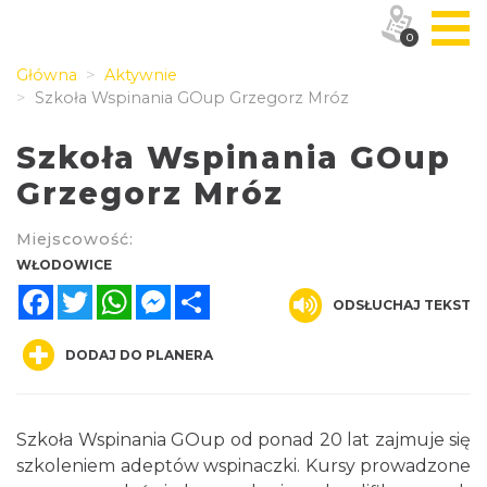
0
Główna
Aktywnie
Szkoła Wspinania GOup Grzegorz Mróz
Szkoła Wspinania GOup
Grzegorz Mróz
Miejscowość:
WŁODOWICE
Facebook
Twitter
WhatsApp
Messenger
Share
ODSŁUCHAJ TEKST
DODAJ DO PLANERA
Szkoła Wspinania GOup od ponad 20 lat zajmuje się
szkoleniem adeptów wspinaczki. Kursy prowadzone