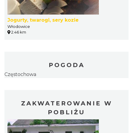
Jogurty, twarogi, sery kozie
Włodowice
2.46 km
POGODA
Częstochowa
ZAKWATEROWANIE W
POBLIŻU