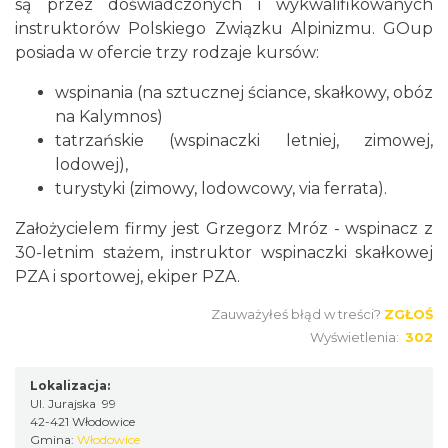
są przez doświadczonych i wykwalifikowanych
instruktorów Polskiego Związku Alpinizmu. GOup
posiada w ofercie trzy rodzaje kursów:
wspinania (na sztucznej ściance, skałkowy, obóz
na Kalymnos)
tatrzańskie (wspinaczki letniej, zimowej,
lodowej),
turystyki (zimowy, lodowcowy, via ferrata).
Założycielem firmy jest Grzegorz Mróz - wspinacz z
30-letnim stażem, instruktor wspinaczki skałkowej
PZA i sportowej, ekiper PZA.
Zauważyłeś błąd w treści?
ZGŁOŚ
Wyświetlenia:
302
Lokalizacja:
Ul. Jurajska 99
42-421 Włodowice
Gmina:
Włodowice