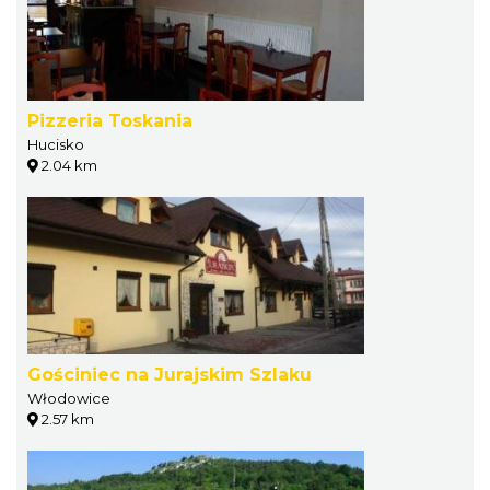
Pizzeria Toskania
Hucisko
2.04 km
Gościniec na Jurajskim Szlaku
Włodowice
2.57 km