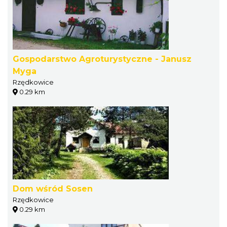
Gospodarstwo Agroturystyczne - Janusz
Myga
Rzędkowice
0.29 km
Dom wśród Sosen
Rzędkowice
0.29 km