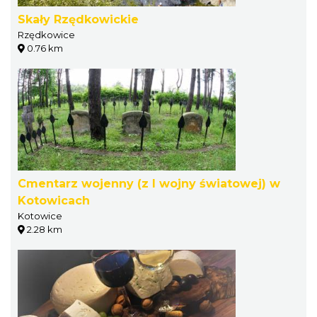
Skały Rzędkowickie
Rzędkowice
0.76 km
Cmentarz wojenny (z I wojny światowej) w
Kotowicach
Kotowice
2.28 km