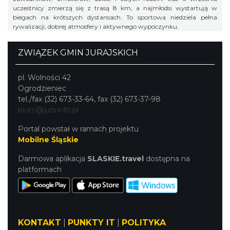
uczestnicy zmierzą się z trasą 8 km, a najmłodsi wystartują w
biegach na krótszych dystansach. To sportowa niedziela pełna
rywalizacji, dobrej atmosfery i aktywnego wypoczynku.
ZWIĄZEK GMIN JURAJSKICH
pl. Wolności 42
Ogrodzieniec
tel./fax (32) 673-33-64, fax (32) 673-37-98
biuro@jura.info.pl
Portal powstał w ramach projektu
Mobilne Śląskie
Darmowa aplikacja
SLASKIE.travel
dostępna na
platformach
KONTAKT
|
PUNKTY IT
|
POLITYKA