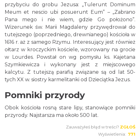
przybyciu do grobu Jezusa: „Tulerunt Dominum
Meum et nescio ubi posuerunt Eum” – „Zabrano
Pana mego i nie wiem, gdzie Go położono”.
Wizerunek św. Marii Magdaleny przywędrował do
tutejszego (poprzedniego, drewnianego) kościoła w
1616 r. aż z samego Rzymu. Interesujący jest również
ołtarz w kroczyckim kościele, wzorowany na grocie
w Lourdes. Powstał on wg pomysłu ks. Kajetana
Szymkiewicza i wykonany jest z miejscowego
kalcytu. Z tutejszą parafią związane są od lat 50-
tych XX w. siostry karmelitanki od Dzieciątka Jezus.
Pomniki przyrody
Obok kościoła rosną stare lipy, stanowiące pomniki
przyrody. Najstarsza ma około 500 lat.
Zauważyłeś błąd w treści?
ZGŁOŚ
Wyświetlenia:
771