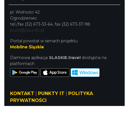
pl. Wolności 42
Ogrodzieniec
tel./fax (32) 673-33-64, fax (32) 673-37-98
biuro@jura.info.pl
Portal powstał w ramach projektu
Mobilne Śląskie
Darmowa aplikacja
SLASKIE.travel
dostępna na
platformach
KONTAKT
|
PUNKTY IT
|
POLITYKA
PRYWATNOŚCI
NASZE SERWISY
Serwis Główny