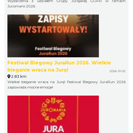
Wydarzenia z udziałem Grupy Jurajskiej GOPR w ramach
Juromanii 2026.
Festiwal Biegowy JuraRun 2026. Wielkie
bieganie wraca na Jurę!
2026-10-02
2.83 km
Wielkie bieganie wraca na Jurę! Festiwal Biegowy JuraRun 2026
zapowiada mocne emocje!