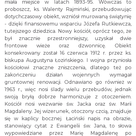
miała miejsce w latach 1893-95. Wówczas to
proboszcz, ks. Walenty Rajmiński, przebudowując
dotychczasowy obiekt, wzniósł murowaną świątynię
- dzięki finansowemu wsparciu Józefa Rutkiewcza,
tutejszego dziedzica. Nowy kościół, oprócz tego, że
był znacznie przestronniejszy, uzyskał dwie
frontowe wieże oraz dzwonnicę. Obiekt
konsekrowany został 16 czerwca 1912 r. przez ks.
biskupa Augustyna Łozińskiego. I wojna przyniosła
kościołowi znaczne zniszczenia, dlatego też po
zakończeniu działań wojennych wymagał
gruntownej renowacji. Odnawiano go również w
1963 r., więc nosi ślady wielu przebudów, jednak
swoją bryłą dobrze harmonizuje z otoczeniem.
Kościół nosi wezwanie św. Jacka oraz św. Marii
Magdaleny. Jej wizerunek, otoczony czcią, znajduje
się w kaplicy bocznej. Łaciński napis na obrazie,
stanowiący cytat z Ewangelii św. Jana, to słowa
wypowiedziane przez Marię Magdalenę po