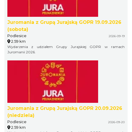
Juromania z Grupą Jurajską GOPR 19.09.2026
(sobota)
Podlesice
2026-09-19
2.59 km
Wydarzenia z udziałem Grupy Jurajskiej GOPR w ramach
Juromanii 2026.
Juromania z Grupą Jurajską GOPR 20.09.2026
(niedziela)
Podlesice
2026-09-20
2.59 km