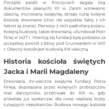
Początki parafii w Kroczycach sięgają (wg
dokumentów pisanych) XII w. Zanim wzniesiono
obecną, murowaną świątynię, istniały tutaj kolejne
kościoły drewniane (choć nie wszystkie fakty z ich
historii są znane). Pierwszy z nich padł ofiarą pożaru.
Kolejną budowlę, także drewnianą, ufundował Piotr
Firlej w 1427 r. Intencją tej fundacji była podzięka za
szczęśliwy powrót z bitwy pod Grunwaldem w 1410
r. Obecny kościół jest budowlą XIX-wieczną.
Historia kościoła świętych
Jacka i Marii Magdaleny
Drewniana, XV-wieczna świątynia fundacji Piotra
Firleja, doposażana przez kolejnych proboszczów
oraz darczyńców, przetrwała do XIX w., gdy
przestała już wystarczać dla coraz większej liczby
tutejszych mieszkańców. Budowa nowego kościoła