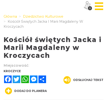
0
Główna
Dziedzictwo Kulturowe
Kościół Świętych Jacka I Marii Magdaleny W
Kroczycach
Kościół świętych Jacka i
Marii Magdaleny w
Kroczycach
Miejscowość:
KROCZYCE
Facebook
Twitter
WhatsApp
Messenger
Share
ODSŁUCHAJ TEKST
DODAJ DO PLANERA