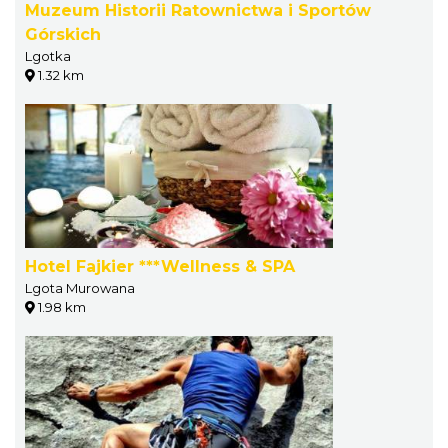
Muzeum Historii Ratownictwa i Sportów
Górskich
Lgotka
1.32 km
Hotel Fajkier ***Wellness & SPA
Lgota Murowana
1.98 km