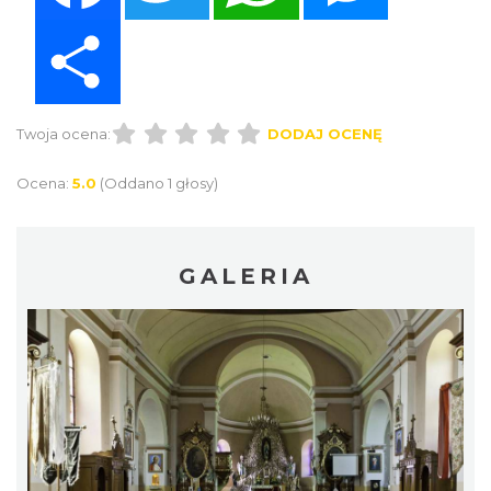
Share
Twoja ocena:
DODAJ OCENĘ
Ocena:
5.0
(Oddano 1 głosy)
GALERIA