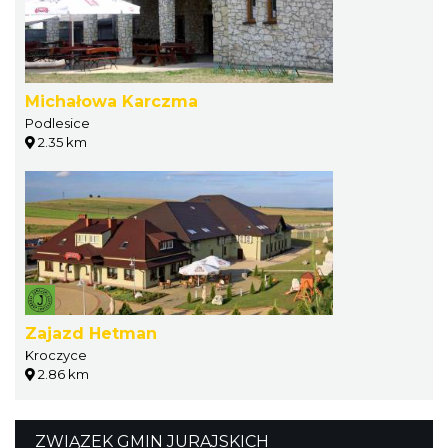
Michałowa Karczma
Podlesice
2.35 km
Zajazd Hetman
Kroczyce
2.86 km
ZWIĄZEK GMIN JURAJSKICH