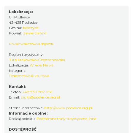
Lokalizacja:
Ul. Podlesice
42-425 Podlesice
Gmina:
Kroczyce
Powiat:
zawierciański
Pokaż wskazówki dojazdu
Region turystyczny:
Jura Krakowsko-Częstochowska
Lokalizacja:
W lesie, Na wsi
Kategoria:
Dziedzictwo kulturowe
Kontakt:
Telefon:
+48 730 702 056
Email:
biuro@podlesice.org.pl
Strona internetowa:
http://www.podlesice.org.pl
Informacje ogólne:
Rodzaj obiektu:
Podziemne trasy turystyczne
,
Inne
DOSTĘPNOŚĆ