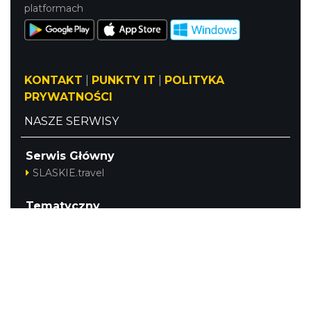
platformach
KONTAKT
|
PUNKTY IT
|
POLITYKA
PRYWATNOŚCI
NASZE SERWISY
Serwis Główny
SLASKIE.travel
Tematyczny
Szlak Kulinarny "Śląskie Smaki"
Szlak Orlich Gniazd
Szlak Zabytków Techniki
Szlak Architektury Drewnianej Województwa
Śląskiego
Industriada