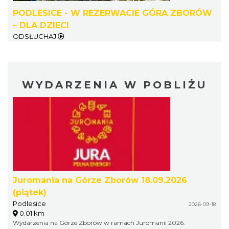
PODLESICE - W REZERWACIE GÓRA ZBORÓW
– DLA DZIECI
ODSŁUCHAJ
WYDARZENIA W POBLIŻU
Juromania na Górze Zborów 18.09.2026
(piątek)
Podlesice
2026-09-18
0.01 km
Wydarzenia na Górze Zborów w ramach Juromanii 2026.