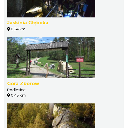
Jaskinia Głęboka
0.24 km
Góra Zborów
Podlesice
0.43 km