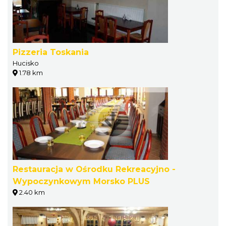
Pizzeria Toskania
Hucisko
1.78 km
Restauracja w Ośrodku Rekreacyjno -
Wypoczynkowym Morsko PLUS
2.40 km