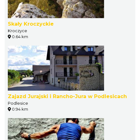
Skały Kroczyckie
Kroczyce
0.64 km
Zajazd Jurajski i Rancho-Jura w Podlesicach
Podlesice
0.94 km