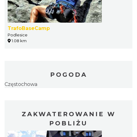
TrafoBaseCamp
Podlesice
1.08 km
POGODA
Częstochowa
ZAKWATEROWANIE W
POBLIŻU