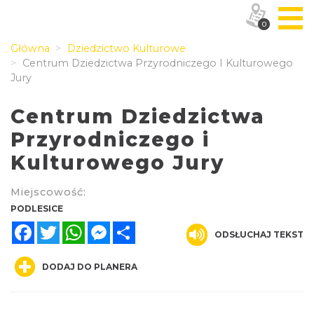
0
Główna
Dziedzictwo Kulturowe
Centrum Dziedzictwa Przyrodniczego I Kulturowego
Jury
Centrum Dziedzictwa
Przyrodniczego i
Kulturowego Jury
Miejscowość:
PODLESICE
Facebook
Twitter
WhatsApp
Messenger
Share
ODSŁUCHAJ TEKST
DODAJ DO PLANERA