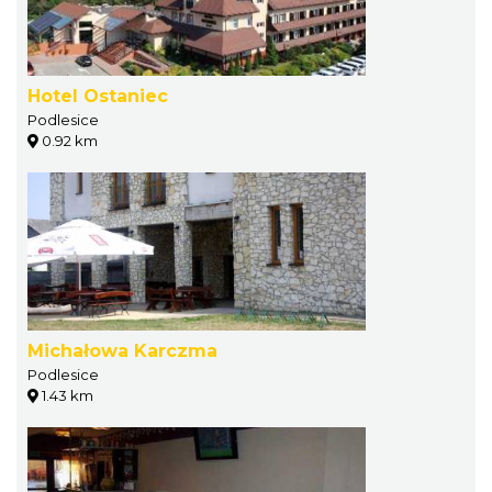
Hotel Ostaniec
Podlesice
0.92 km
Michałowa Karczma
Podlesice
1.43 km