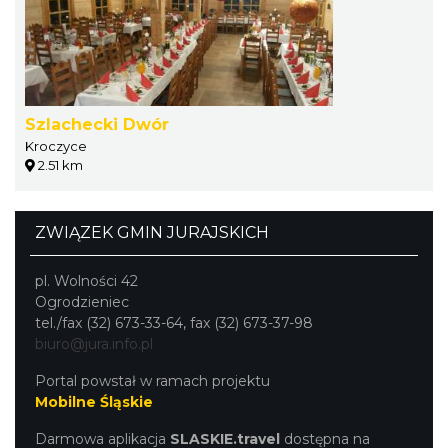
Szlachecki Dwór
Kroczyce
2.51 km
ZWIĄZEK GMIN JURAJSKICH
pl. Wolności 42
Ogrodzieniec
tel./fax (32) 673-33-64, fax (32) 673-37-98
biuro@jura.info.pl
Portal powstał w ramach projektu
Mobilne Śląskie
Darmowa aplikacja
SLASKIE.travel
dostępna na