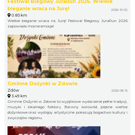
Festiwal Biegowy JuraRun 2026. Wielkie
bieganie wraca na Jurę!
2026-10-02
0.85 km
Wielkie bieganie wraca na Jurę! Festiwal Biegowy JuraRun 2026
zapowiada mocne emocje!
Gminne Dożynki w Zdowie
Zdów
2026-08-15
3.49 km
Gminne Dożynki w Zdowie to wyjątkowe wydarzenie pełne tradycji,
muzyki i lokalnego folkloru. Barwny korowód, piękne wieńce
dożynkowe oraz występy artystyczne pokazują bogactwo kultury i
zwyczajów regionu.