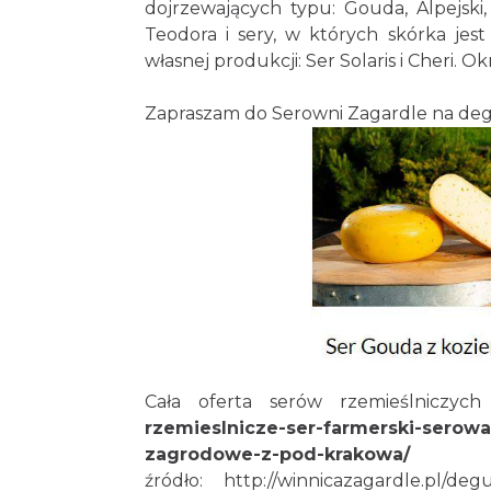
dojrzewających typu: Gouda, Alpejski,
Teodora i sery, w których skórka je
własnej produkcji: Ser Solaris i Cheri.
Zapraszam do Serowni Zagardle na de
Cała oferta serów rzemieślniczych
rzemieslnicze-ser-farmerski-serowa
zagrodowe-z-pod-krakowa/
źródło:
http://winnicazagardle.pl/deg