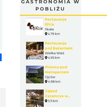
GASTRONOMIA W
POBLIŻU
Restauracja
Efcia
Skała
4.79 km
Restauracja
pod Bażantami
Wielka Wieś
pp
senger
Share
4.95 km
Piwnica pod
Nietoperzem
Ojców
4.98 km
Zajazd
Zazamcze w
Ojcowie
5.11 km