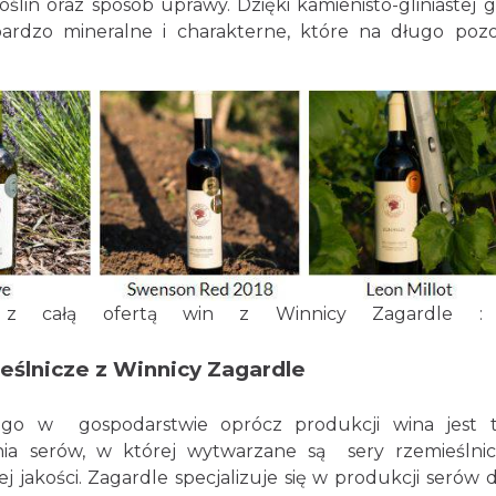
lin oraz sposób uprawy. Dzięki kamienisto-gliniastej g
rdzo mineralne i charakterne, które na długo pozo
ię z całą ofertą win z Winnicy Zagard
eślnicze z Winnicy Zagardle
tego w gospodarstwie oprócz produkcji wina jest 
lnia serów, w której wytwarzane są sery rzemieślni
 jakości. Zagardle specjalizuje się w produkcji serów 