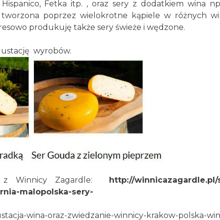
 Hispanico, Fetka itp. , oraz sery z dodatkiem wina np
st tworzona poprzez wielokrotne kąpiele w różnych w
 Okresowo produkuję także sery świeże i wędzone.
gustację wyrobów.
 z Winnicy Zagardle:
http://winnicazagardle.pl/
rnia-malopolska-sery-
ustacja-wina-oraz-zwiedzanie-winnicy-krakow-polska-win