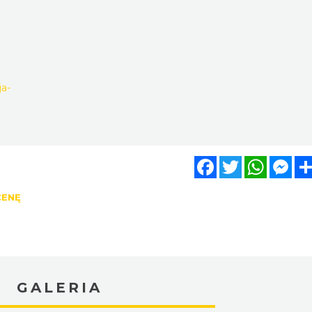
ja-
Facebook
Twitter
WhatsA
Mes
CENĘ
GALERIA