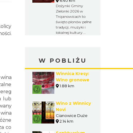
6.40 km
Dożynki Gminy
Zielonki 2026 w
Trojanowicach to
święto plonów pełne
olicy
tradycji, muzyki i
lokalnej kultury.
ości.
Obrzędy
dożynkowe,
występy
artystyczne,
W POBLIŻU
integracja
kulturalna i wspólna
zabawa tworzą
Winnica Kresy:
wyjątkowy weekend
 wina
Wino gronowe
dla mieszkańców
zalne
1.88 km
oraz gości.
zereg
h lub
Wino z Winnicy
owany
Novi
 wina
Cianowice Duże
różne
2.14 km
za co