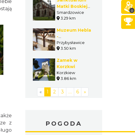
Sanktuarium
lebie
Matki Boskiej
stają
0
Smardzowickiej
Smardzowice
3.29 km
w
Smardzowicach
Muzeum Hebla
-
Stowarzyszenie
Przybysławice
3.50 km
Barwy Ziemi
Zamek w
Korzkwi
Korzkiew
3.86 km
le :
«
1
2
3
…
6
»
także
POGODA
cze z
długo