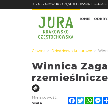
|
JURA KRAKOWSKO-CZĘSTOCHOWSKA
SLASKIE.
O REGIONIE
ODKRY
Główna
Dziedzictwo Kulturowe
Winni
Winnica Zagar
rzemieślnicz
Miejscowość:
Facebook
Twitter
Whats
Me
SKAŁA