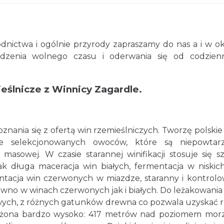
odnictwa i ogólnie przyrody zapraszamy do nas a i w ok
ędzenia wolnego czasu i oderwania się od codzienn
eślnicze z Winnicy Zagardle.
nania się z ofertą win rzemieślniczych. Tworzę polskie
ie selekcjonowanych owoców, które są niepowtar
 masowej. W czasie starannej winifikacji stosuje się s
ak długa maceracja win białych, fermentacja w niskic
ntacja win czerwonych w miazdze, staranny i kontrol
ówno w winach czerwonych jak i białych. Do leżakowania
wych, z różnych gatunków drewna co pozwala uzyskać 
ołożona bardzo wysoko: 417 metrów nad poziomem mor