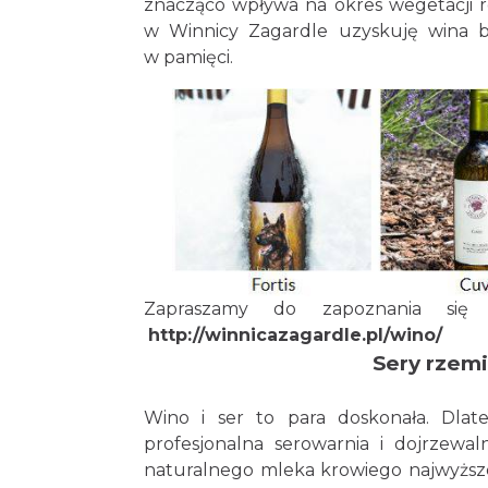
znacząco wpływa na okres wegetacji roś
w Winnicy Zagardle uzyskuję wina ba
w pamięci.
Zapraszamy do zapoznania s
http://winnicazagardle.pl/wino/
Sery rzemi
Wino i ser to para doskonała. Dla
profesjonalna serowarnia i dojrzewa
naturalnego mleka krowiego najwyższej