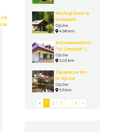
noclegi
Noclegi Dom w
ŁOŚ
kwiatach
628
Ojców
4.98 km
Accommodation
"at Grazyna" in
Ojcow
Ojców
5.03 km
Zazamcze Inn
in Ojców
Ojców
5.11 km
«
1
2
3
…
6
»