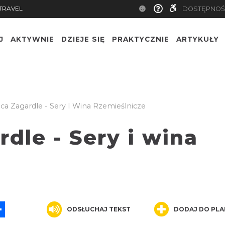
TRAVEL
DOSTĘPNOŚ
J
AKTYWNIE
DZIEJE SIĘ
PRAKTYCZNIE
ARTYKUŁY
ca Zagardle - Sery I Wina Rzemieślnicze
dle - Sery i wina
e
App
ssenger
Share
ODSŁUCHAJ TEKST
DODAJ DO PLA