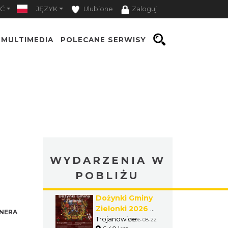
Ć
JĘZYK
Ulubione
Zaloguj
MULTIMEDIA
POLECANE SERWISY
WYDARZENIA W
POBLIŻU
Dożynki Gminy
Zielonki 2026 w
NERA
Trojanowicach
Trojanowice
2026-08-22