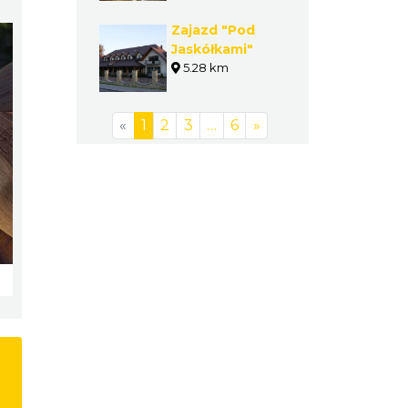
Zajazd "Pod
Jaskółkami"
5.28 km
«
1
2
3
…
6
»