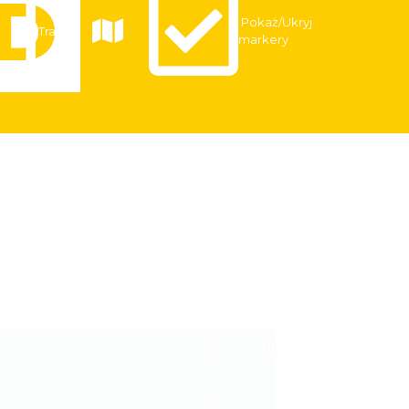
Pokaż/Ukryj
Trasy
markery