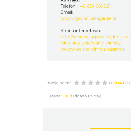
Kontakt:
Telefon:
+48 696 065 921
Email:
poczta@winnicazagardle.pl
Strona internetowa:
http://winnicazagardle.pl/degustac
wina-oraz-zwiedzanie-winnicy-
krakow-polska-winnica-zagardle/
Twoja ocena:
DODAJ O
Ocena:
5.0
(Oddano 1 głosy)