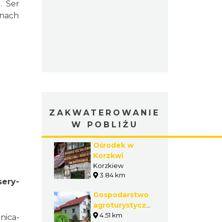
. Ser
inach
ZAKWATEROWANIE
W POBLIŻU
Ośrodek w
Korzkwi
Korzkiew
3.84 km
sery-
Gospodarstwo
agroturystyczne
We Młynie-
4.51 km
nica-