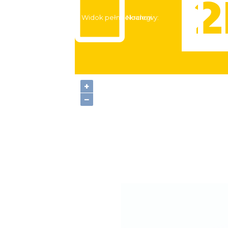
Widok pełnoekranowy:
Noclegi
+
−