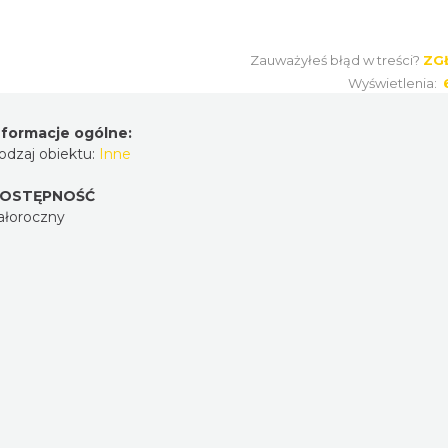
Zauważyłeś błąd w treści?
ZG
Wyświetlenia:
nformacje ogólne:
odzaj obiektu:
Inne
OSTĘPNOŚĆ
ałoroczny