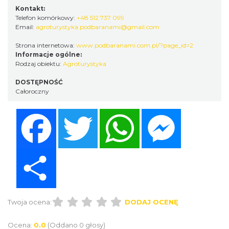
Kontakt:
Telefon komórkowy:
+48 512 737 099
Email:
agroturystyka.podbaranami@gmail.com
Strona internetowa:
www.podbaranami.com.pl/?page_id=2
Informacje ogólne:
Rodzaj obiektu:
Agroturystyka
DOSTĘPNOŚĆ
Całoroczny
Facebook
Twitter
WhatsApp
Messenger
Share
Twoja ocena:
DODAJ OCENĘ
Ocena:
0.0
(Oddano 0 głosy)