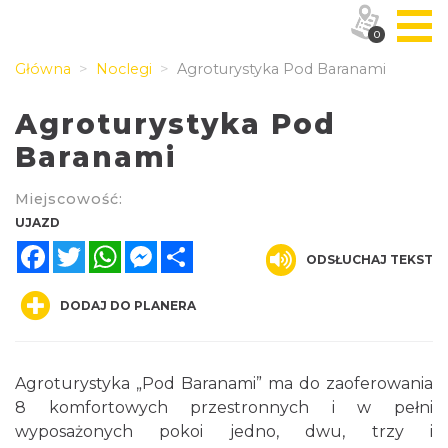
0
Główna
Noclegi
Agroturystyka Pod Baranami
Agroturystyka Pod
Baranami
Miejscowość:
UJAZD
Facebook
Twitter
WhatsApp
Messenger
Share
ODSŁUCHAJ TEKST
DODAJ DO PLANERA
Agroturystyka „Pod Baranami” ma do zaoferowania
8 komfortowych przestronnych i w pełni
wyposażonych pokoi jedno, dwu, trzy i