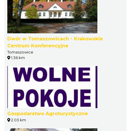
Dwór w Tomaszowicach - Krakowskie
Centrum Konferencyjne
Tomaszowice
1.36 km
Gospodarstwo Agroturystyczne
2.03 km