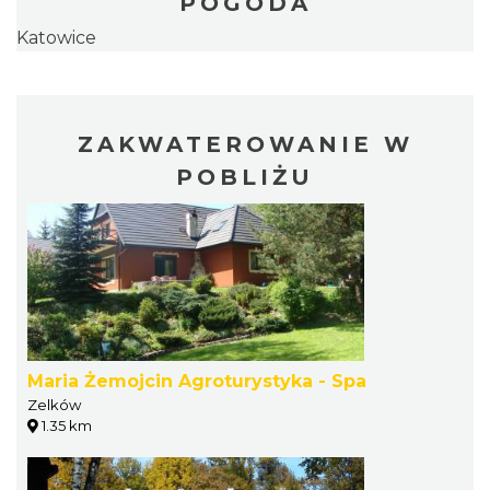
POGODA
Katowice
ZAKWATEROWANIE W
POBLIŻU
Maria Żemojcin Agroturystyka - Spa
Zelków
1.35 km