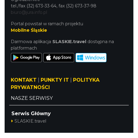
tel./fax (32) 673-33-64, fax (32) 673-37-98
biuro@jura.info.pl
Portal powstał w ramach projektu
Mobilne Śląskie
Darmowa aplikacja
SLASKIE.travel
dostępna na
platformach
KONTAKT
|
PUNKTY IT
|
POLITYKA
PRYWATNOŚCI
NASZE SERWISY
Serwis Główny
SLASKIE.travel
Tematyczny