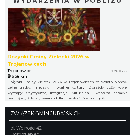
WYDARZENIA W POBLIŻU
Dożynki Gminy Zielonki 2026 w
Trojanowicach
Trojanowice
2026-08-22
6.58 km
Dożynki Gminy Zielonki 2026 w Trojanowicach to święto plonów
pełne tradycji, muzyki i lokalnej kultury. Obrzędy dożynkowe,
występy artystyczne, integracja kulturalna i wspólna zabawa
tworzą wyjątkowy weekend dla mieszkańców oraz gości.
ZWIĄZEK GMIN JURAJSKICH
pl. Wolności 42
Ogrodzieniec