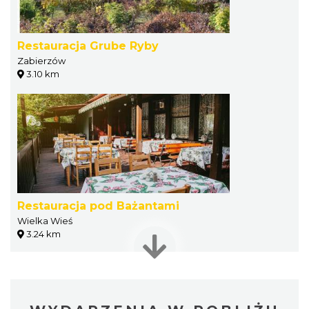
Restauracja Grube Ryby
Zabierzów
3.10 km
Restauracja pod Bażantami
Wielka Wieś
3.24 km