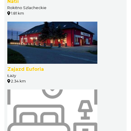
Natii
Rokitno Szlacheckie
1.81 km
Zajazd Euforia
Łazy
2.34 km