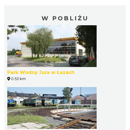
W POBLIŻU
Park Wodny Jura w Łazach
0.53 km