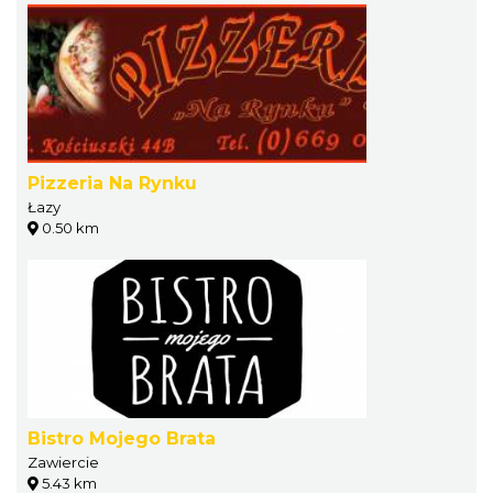
Pizzeria Na Rynku
Łazy
0.50 km
Bistro Mojego Brata
Zawiercie
5.43 km