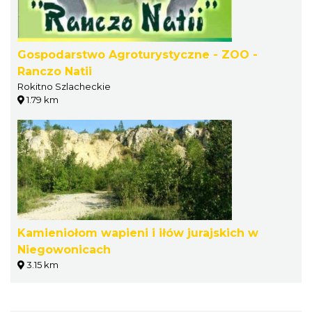
Gospodarstwo Agroturystyczne - ZOO -
Ranczo Natii
Rokitno Szlacheckie
1.79 km
Kamieniołom wapieni i iłów jurajskich w
Niegowonicach
3.15 km