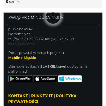
5.51 km
ZWIĄZEK GMIN JURAJSKICH
pl. Wolności 42
Ogrodzieniec
tel./fax (32) 673-33-64, fax (32) 673-37-98
biuro@jura.info.pl
Portal powstał w ramach projektu
Mobilne Śląskie
Darmowa aplikacja
SLASKIE.travel
dostępna na
platformach
KONTAKT
|
PUNKTY IT
|
POLITYKA
PRYWATNOŚCI