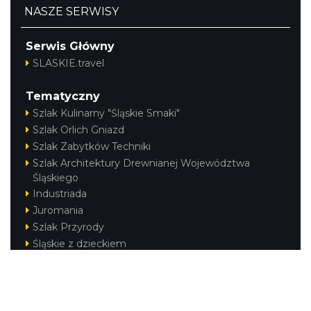
NASZE SERWISY
Serwis Główny
SLASKIE.travel
Tematyczny
Szlak Kulinarny "Śląskie Smaki"
Szlak Orlich Gniazd
Szlak Zabytków Techniki
Szlak Architektury Drewnianej Województwa
Śląskiego
Industriada
Juromania
Szlak Przyrody
Śląskie z dzieckiem
Śląskie po zdrowie
Kajakiem przez Śląskie
Narty w Śląskim
Rowerem przez Śląskie