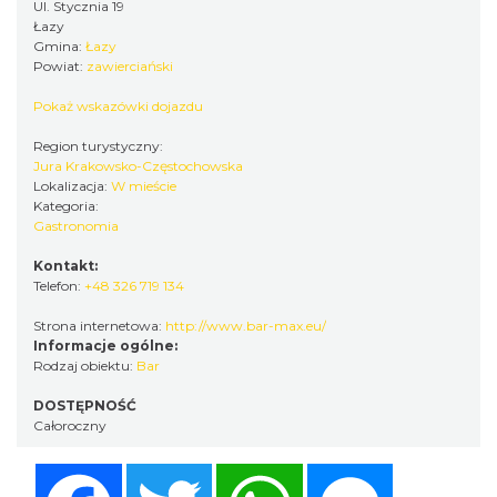
Ul. Stycznia 19
Łazy
Gmina:
Łazy
Powiat:
zawierciański
Pokaż wskazówki dojazdu
Region turystyczny:
Jura Krakowsko-Częstochowska
Lokalizacja:
W mieście
Kategoria:
Gastronomia
Kontakt:
Telefon:
+48 326 719 134
Strona internetowa:
http://www.bar-max.eu/
Informacje ogólne:
Rodzaj obiektu:
Bar
DOSTĘPNOŚĆ
Całoroczny
Facebook
Twitter
WhatsApp
Messenger