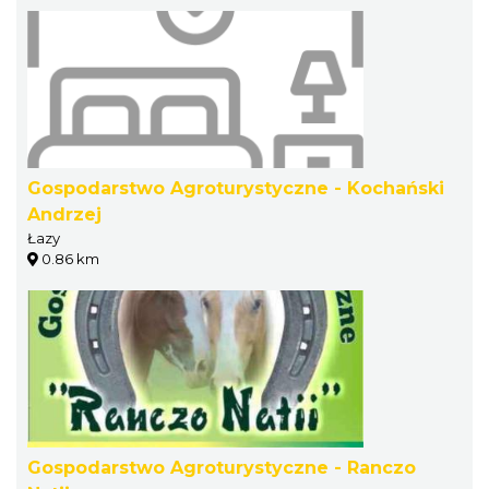
Gospodarstwo Agroturystyczne - Kochański
Andrzej
Łazy
0.86 km
Gospodarstwo Agroturystyczne - Ranczo