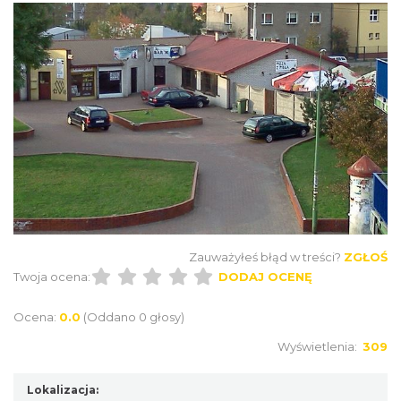
Zauważyłeś błąd w treści?
ZGŁOŚ
Twoja ocena:
DODAJ OCENĘ
Ocena:
0.0
(Oddano 0 głosy)
Wyświetlenia:
309
Lokalizacja: