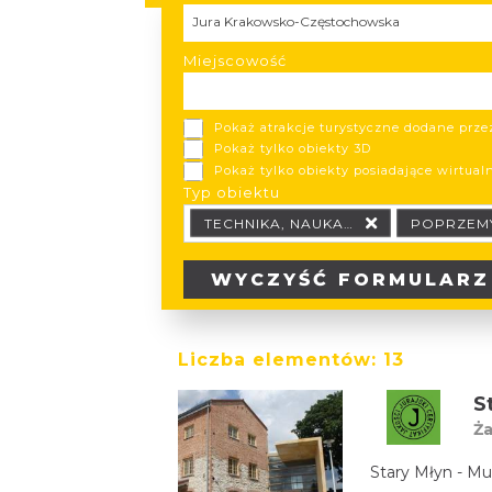
Region turystyczny
Jura Krakowsko-Częstochowska
Miejscowość
Pokaż atrakcje turystyczne dodane prz
Pokaż tylko obiekty 3D
Pokaż tylko obiekty posiadające wirtual
Typ obiektu
Typ obiektu Typ wypożyczalni
TECHNIKA, NAUKA…
POPRZEM
WYCZYŚĆ
FORMULARZ
Liczba elementów:
13
Ża
Stary Młyn - 