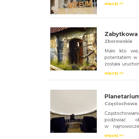
więcej >>
Zabytkowa 
Zborowskie
Mało kto wie,
potentatem w p
została urucho
przez spółkę,
więcej >>
lublinieckich
2 miliony faje
Do dziś zachow
fabrycznych, któ
Częstochowa
Częstochowian
podziwiać o
w najnowocze
w ramach Inst
więcej >>