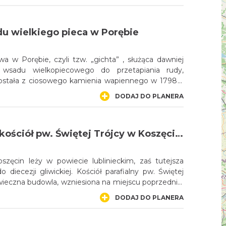
arium powstał w latach 1990-2000, jednak cyfrowy
rł pod Jasną Górę dopiero w roku 2005. Wielbiciele
zobaczyć fascynujące pokazy, jak i uczestniczyć
u wielkiego pieca w Porębie
ji fizyki.
a w Porębie, czyli tzw. „gichta” , służąca dawniej
 wsadu wielkopiecowego do przetapiania rudy,
tała z ciosowego kamienia wapiennego w 1798 r.
sów dotrwał napis z datą budowy, odlany z żeliwa
DODAJ DO PLANERA
pierwszej odlewni. Zachował się także fragment
o pieca. Obiekt znajduje się przy ul. Fabrycznej.
ytków wpisano go w 1975 r.
Drewniany kościół pw. Świętej Trójcy w Koszęcinie
szęcin leży w powiecie lublinieckim, zaś tutejsza
o diecezji gliwickiej. Kościół parafialny pw. Świętej
ntowany budynek postawiony został w konstrukcji
DODAJ DO PLANERA
amienno-ceglanej podmurówce. Obiekt jest częścią
tury Drewnianej województwa śląskiego.