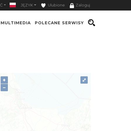
Ć
JĘZYK
Ulubione
Zaloguj
MULTIMEDIA
POLECANE SERWISY
+
⤢
−