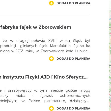
DODAJ DO PLANERA
fabryka fajek w Zborowskiem
 że w drugiej połowie XVIII wieku Śląsk był
rodukcji… glinianych fajek. Manufaktura fajczarska
miona w 1753 roku, w Zborowskiem koło Lublińca,
 której powołanie zainicjował właściciel dóbr
DODAJ DO PLANERA
 - Andreas von Garnier. Produkowano tu nawet
k rocznie. Zakład zamknięto w połowie XIX wieku.
ał się w Zborowskiem jeden z czterech budynków
Planetarium Instytutu Fizyki AJD i Kino Sferyczne w Częstochowie
ry czeka na rewitalizację.
ie i przebywający w tym mieście goście mogą
brazy nieba i zjawisk astronomicznych
śniejszym w Polsce planetarium, działającym
ytutu Fizyki Akademii im. Jana Długosza. Sam
DODAJ DO PLANERA