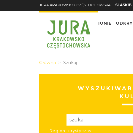
|
JURA KRAKOWSKO-CZĘSTOCHOWSKA
SLASKIE.
O REGIONIE
ODKRY
Główna
Szukaj
WYSZUKIWAR
KU
Region turystyczny