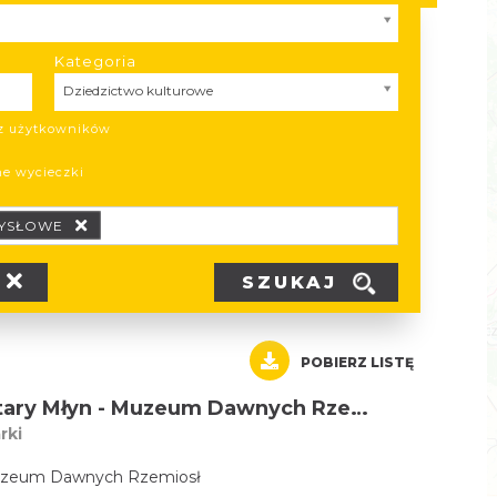
Kategoria
Kategoria
Dziedzictwo kulturowe
ez użytkowników
ne wycieczki
YSŁOWE
SZUKAJ
POBIERZ LISTĘ
Stary Młyn - Muzeum Dawnych Rzemiosł
rki
Muzeum Dawnych Rzemiosł