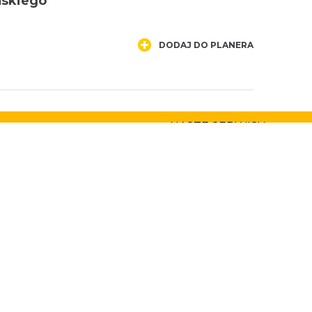
ńskiego
DODAJ DO PLANERA
NASZE SERWISY
Serwis Główny
SLASKIE.travel
Tematyczny
Szlak Kulinarny "Śląskie
Smaki"
Szlak Orlich Gniazd
Szlak Zabytków Techniki
Szlak Architektury
Drewnianej Województwa