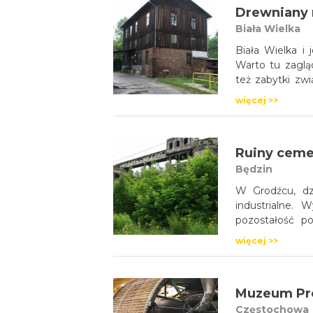
Drewniany 
Biała Wielka
Biała Wielka i
Warto tu zaglą
też zabytki z
Wielkiej zobac
więcej >>
czynny. Malow
wędrówek. Wyc
spływem rzeczk
Ruiny ceme
Będzin
W Grodźcu, dzi
industrialne. 
pozostałość p
w 1857 roku,
więcej >>
Ciechanowski. I
ubiegłego wieku
produkował cem
Muzeum Pro
Częstochowa