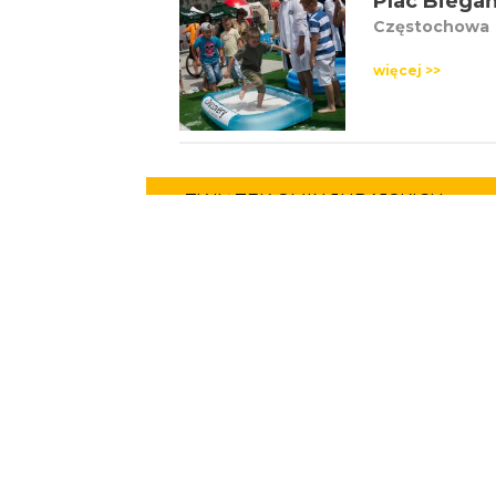
Plac Biega
Częstochowa
więcej >>
ZWIĄZEK GMIN JURAJSKICH
pl. Wolności 42
Ogrodzieniec
tel./fax (32) 673-33-64, fax (32) 673-37-98
biuro@jura.info.pl
Portal powstał w ramach projektu
Mobilne Śląskie
Darmowa aplikacja
SLASKIE.travel
dostępna na platformach