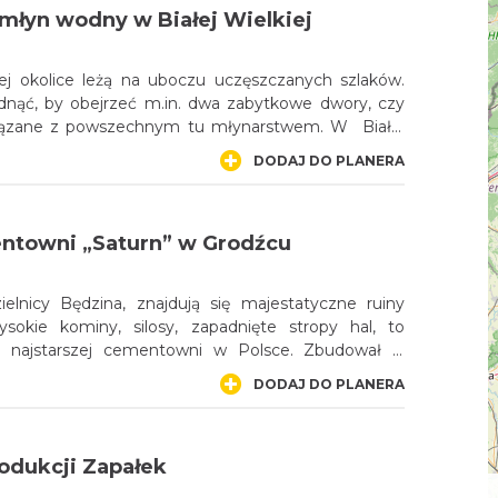
młyn wodny w Białej Wielkiej
 jej okolice leżą na uboczu uczęszczanych szlaków.
dnąć, by obejrzeć m.in. dwa zabytkowe dwory, czy
wiązane z powszechnym tu młynarstwem. W Białej
zymy wodny młyn z 1935 r., który obecnie znów jest
DODAJ DO PLANERA
nicza okolica zachęca do spacerów i dłuższych
ieczkę do młyna można także połączyć z krótkim
ą Białą Lelowską.
ntowni „Saturn” w Grodźcu
elnicy Będzina, znajdują się majestatyczne ruiny
Wysokie kominy, silosy, zapadnięte stropy hal, to
o najstarszej cementowni w Polsce. Zbudował ją
 na polach swojego majątku ziemskiego, Jan
DODAJ DO PLANERA
 w rękach tej rodziny pozostawała do połowy lat 20.
, kiedy przejęła ją belgijska firma „Solvay”. Zakład
ent portlandzki do 1979 roku.
dukcji Zapałek