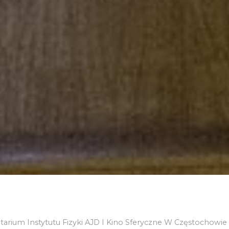
tarium Instytutu Fizyki AJD I Kino Sferyczne W Częstochowie