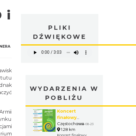
 i
PLIKI
DŹWIĘKOWE
NERA
awisk
ytutu
ednak
WYDARZENIA W
aczyć
POBLIŻU
Koncert
Armii
finałowy
dynku
Letniego
Częstochowa
2026-08-23
cjami
1.28 km
Jurajskiego
arium
Koncert finałowy