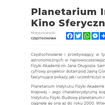
Planetarium I
Kino Sferycz
Miejscowość:
Facebook
Twitter
Whats
Me
CZĘSTOCHOWA
Częstochowianie i przebywający w ty
astronomicznych w najnowocześniejsz
Fizyki Akademii im. Jana Długosza. S
cyfrowy projektor dotarł pod Jasną Gó
fascynujące pokazy, jak i uczestniczyć w 
Planetarium Instytutu Fizyki Akademii
Krajowej – jego charakterystyczną k
Instytutu Fizyki. Budowę planetarium 
ciągnęła się ona aż do roku 2000. Wte