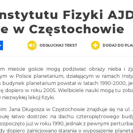
nstytutu Fizyki AJD
ne w Częstochowie
App
ssenger
Share
ODSŁUCHAJ TEKST
DODAJ DO PLA
m mieście goście mogą podziwiać obrazy nieba i zj
ym w Polsce planetarium, działającym w ramach Inst
am budynek planetarium powstał w latach 1990-2000, j
rę dopiero w roku 2005. Wielbiciele nauki mogą tu zob
niezwykłej lekcji fizyki.
 im. Jana Długosza w Częstochowie znajduje się na ul. 
opułę łatwo dostrzec na dachu czteropiętrowego bu
rozpoczęto już w roku 1990, jednak z pewnymi perturba
dy dopiero zainicjowano starania o wyposażenie planet