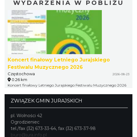
WYDARZENIA W POBLIŻU
Koncert finałowy Letniego Jurajskiego
Festiwalu Muzycznego 2026
Częstochowa
2026-08-23
0.26 km
Koncert finałowy Letniego Jurajskiego Festiwalu Muzycznego 2026
ZWIĄZEK GMIN JURAJSKICH
pl. Wolności 42
Ogrodzieniec
tel./fax (32) 673-33-64, fax (32) 673-37-98
biuro@jura.info.pl