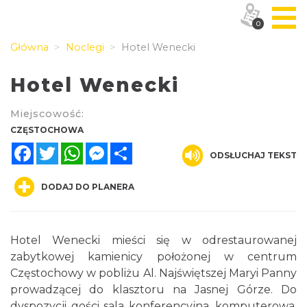
0
Główna
Noclegi
Hotel Wenecki
Hotel Wenecki
Miejscowość:
CZĘSTOCHOWA
Facebook
Twitter
WhatsApp
Messenger
Share
ODSŁUCHAJ TEKST
DODAJ DO PLANERA
Hotel Wenecki mieści się w odrestaurowanej
zabytkowej kamienicy położonej w centrum
Częstochowy w pobliżu Al. Najświętszej Maryi Panny
prowadzącej do klasztoru na Jasnej Górze. Do
dyspozycji gości sala konferencyjna, komputerowa,