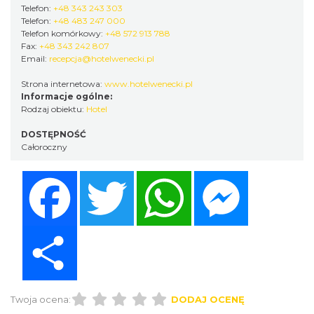
Telefon:
+48 343 243 303
Telefon:
+48 483 247 000
Telefon komórkowy:
+48 572 913 788
Fax:
+48 343 242 807
Email:
recepcja@hotelwenecki.pl
Strona internetowa:
www.hotelwenecki.pl
Informacje ogólne:
Rodzaj obiektu:
Hotel
DOSTĘPNOŚĆ
Całoroczny
Facebook
Twitter
WhatsApp
Messenger
Share
Twoja ocena:
DODAJ OCENĘ