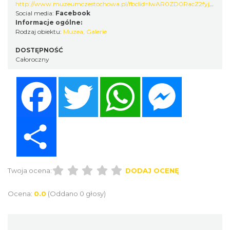
http://www.muzeumczestochowa.pl/fbclid=IwAR0ZD0RacZ2fyjSJUzgL8vn5t9uWT6z6YHJivNGfPqlzOS7A4hU-8F0D14E
Social media:
Facebook
Informacje ogólne:
Rodzaj obiektu:
Muzea
,
Galerie
DOSTĘPNOŚĆ
Całoroczny
Facebook
Twitter
WhatsApp
Messenger
Share
Twoja ocena:
DODAJ OCENĘ
Ocena:
0.0
(Oddano 0 głosy)