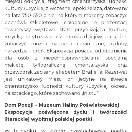
miejscu odkrycia) fragment cmentarzyska ludności
kultury łużyckiej z wczesnej epoki żelaza, datowany
na lata 750–550 p.n.e., na którym możemy zobaczyć
pochówki szkieletowe i ciałopalne. Tej prezentacji
towarzyszy wystawa stała przybliżająca kulturę
łużycką zatytułowana Z mroku dziejów, na której
zobaczyć można naczynia ceramiczne, ozdoby,
narzędzia i broń. Ekspozycja posiada udogodnienia
dla osób z niepełnosprawnościami: specjalną
makietę tyflograficzną cmentarzyska oraz
przewodnik zapisany alfabetem Braille`a. Rezerwat
jest unikatowy. Mieści on jedyne na świecie
cmentarzysko ludności kultury łużyckiej okresu
halsztackiego, które zachowano „in situ”.
Dom Poezji – Muzeum Haliny Poświatowskiej
Ekspozycja poświęcona życiu i twórczości
literackiej wybitnej polskiej poetki
W budynku, w którym częstochowska poetka