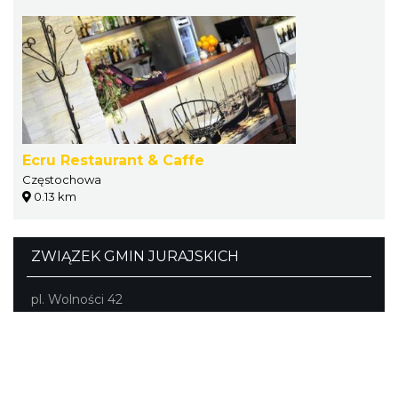
Ecru Restaurant & Caffe
Częstochowa
0.13 km
ZWIĄZEK GMIN JURAJSKICH
pl. Wolności 42
Ogrodzieniec
tel./fax (32) 673-33-64, fax (32) 673-37-98
biuro@jura.info.pl
Portal powstał w ramach projektu