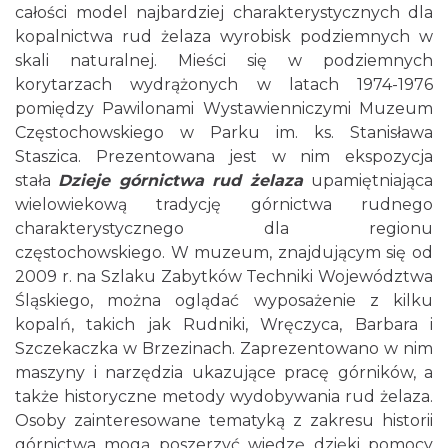
całości model najbardziej charakterystycznych dla
kopalnictwa rud żelaza wyrobisk podziemnych w
skali naturalnej. Mieści się w podziemnych
korytarzach wydrążonych w latach 1974-1976
pomiędzy Pawilonami Wystawienniczymi Muzeum
Częstochowskiego w Parku im. ks. Stanisława
Staszica. Prezentowana jest w nim ekspozycja
stała
Dzieje górnictwa rud żelaza
upamiętniająca
wielowiekową tradycję górnictwa rudnego
charakterystycznego dla regionu
częstochowskiego. W muzeum, znajdującym się od
2009 r. na Szlaku Zabytków Techniki Województwa
Śląskiego, można oglądać wyposażenie z kilku
kopalń, takich jak Rudniki, Wręczyca, Barbara i
Szczekaczka w Brzezinach. Zaprezentowano w nim
maszyny i narzędzia ukazujące pracę górników, a
także historyczne metody wydobywania rud żelaza.
Osoby zainteresowane tematyką z zakresu historii
górnictwa mogą poszerzyć wiedzę dzięki pomocy