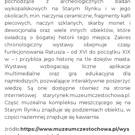
pochodzące z archeologicznych badań
wykopaliskowych na Starym Rynku i w jego
okolicach, m.in. naczynia ceramiczne, fragmenty kafli
piecowych, naczyń szklanych, skarby monet i
dewocjonalia oraz wiele innych obiektów, które
świadczą o bogatej historii tego miejsca. Zakres
chronologiczny wystawy obejmuje czasy
funkcjonowania Ratusza – od XVI do początku XIX
w. – i przybliża jego historię na tle dziejów miasta.
Wystawę wzbogacają liczne aplikacje
multimedialne oraz gra edukacyjna dla
najmłodszych, pozwalające interaktywnie poszerzyć
wiedzę. Są one dostępne również na stronie
internetowej: staryrynek.muzeumczestochowa.pl.
Część muzealna kompleksu mieszczącego się na
Starym Rynku znajduje się podziemiach obiektu, w
części naziemnej znajduje się kawiarnia.
źródło:
https://www.muzeumczestochowa.pl/wys