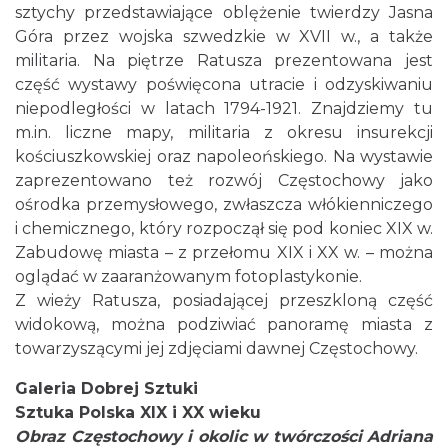
sztychy przedstawiające oblężenie twierdzy Jasna
Góra przez wojska szwedzkie w XVII w., a także
militaria. Na piętrze Ratusza prezentowana jest
część wystawy poświęcona utracie i odzyskiwaniu
niepodległości w latach 1794-1921. Znajdziemy tu
m.in. liczne mapy, militaria z okresu insurekcji
kościuszkowskiej oraz napoleońskiego. Na wystawie
zaprezentowano też rozwój Częstochowy jako
ośrodka przemysłowego, zwłaszcza włókienniczego
i chemicznego, który rozpoczął się pod koniec XIX w.
Zabudowę miasta – z przełomu XIX i XX w. – można
oglądać w zaaranżowanym fotoplastykonie.
Z wieży Ratusza, posiadającej przeszkloną część
widokową, można podziwiać panoramę miasta z
towarzyszącymi jej zdjęciami dawnej Częstochowy.
Galeria Dobrej Sztuki
Sztuka Polska XIX i X
X wieku
Obraz Częstochowy i okolic w twórczości Adriana