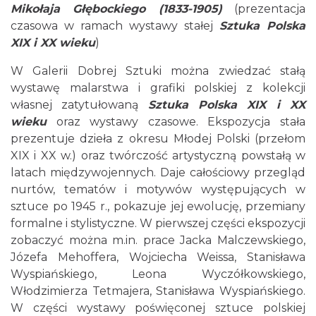
Mikołaja Głębockiego (1833-1905)
(prezentacja
czasowa w ramach wystawy stałej
Sztuka Polska
XIX i XX wieku
)
W Galerii Dobrej Sztuki można zwiedzać stałą
wystawę malarstwa i grafiki polskiej z kolekcji
własnej zatytułowaną
Sztuka Polska XIX i XX
wieku
oraz wystawy czasowe. Ekspozycja stała
prezentuje dzieła z okresu Młodej Polski (przełom
XIX i XX w.) oraz twórczość artystyczną powstałą w
latach międzywojennych. Daje całościowy przegląd
nurtów, tematów i motywów występujących w
sztuce po 1945 r., pokazuje jej ewolucję, przemiany
formalne i stylistyczne. W pierwszej części ekspozycji
zobaczyć można m.in. prace Jacka Malczewskiego,
Józefa Mehoffera, Wojciecha Weissa, Stanisława
Wyspiańskiego, Leona Wyczółkowskiego,
Włodzimierza Tetmajera, Stanisława Wyspiańskiego.
W części wystawy poświęconej sztuce polskiej