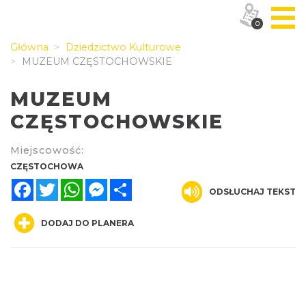
0
Główna
Dziedzictwo Kulturowe
MUZEUM CZĘSTOCHOWSKIE
MUZEUM
CZĘSTOCHOWSKIE
Miejscowość:
CZĘSTOCHOWA
Facebook
Twitter
WhatsApp
Messenger
Share
ODSŁUCHAJ TEKST
DODAJ DO PLANERA