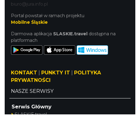
biuro@jura.info.pl
Portal powstał w ramach projektu
Mobilne Śląskie
Darmowa aplikacja
SLASKIE.travel
dostępna na
platformach
KONTAKT
|
PUNKTY IT
|
POLITYKA
PRYWATNOŚCI
NASZE SERWISY
Serwis Główny
SLASKIE.travel
Tematyczny
Szlak Kulinarny "Śląskie Smaki"