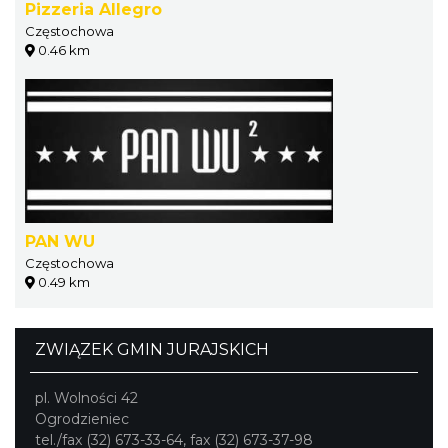
Pizzeria Allegro
Częstochowa
0.46 km
PAN WU
Częstochowa
0.49 km
ZWIĄZEK GMIN JURAJSKICH
pl. Wolności 42
Ogrodzieniec
tel./fax (32) 673-33-64, fax (32) 673-37-98