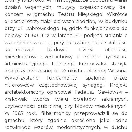
wiosny 1945 roku. W marcu, jeszcze podczas trwania
działań wojennych, muzycy częstochowscy dali
koncert w gmachu Teatru Miejskiego. Wkrótce
orkiestra otrzymała pierwszą siedzibę, w budynku
przy ul. Dąbrowskiego 16, gdzie funkcjonowała do
połowy lat 60. Już w latach 50. podjęto starania o
wzniesienie własnej, przystosowanej do działalności
koncertowej, budowli. Dzięki ofiarności
mieszkańców Częstochowy i energii dyrektora
administracyjnego, Dionizego Krzepczaka, stanęła
ona przy ówczesnej ul. Konkiela - obecnej Wilsona.
Wykorzystano fundamenty spalonej przez
hitlerowców częstochowskiej synagogi. Projekt
architektoniczny opracował Tadeusz Gawłowski –
krakowski twórca wielu obiektów sakralnych,
użyteczności publicznej czy bloków mieszkalnych.
W 1965 roku filharmonicy przeprowadzili się do
gmachu, który zgodnie określono jako ładne
rozwinięcie wzorów modernistycznych, w duchu