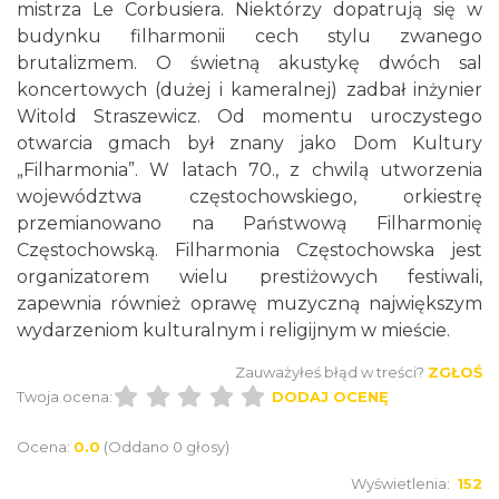
mistrza Le Corbusiera. Niektórzy dopatrują się w
budynku filharmonii cech stylu zwanego
brutalizmem. O świetną akustykę dwóch sal
koncertowych (dużej i kameralnej) zadbał inżynier
Witold Straszewicz. Od momentu uroczystego
otwarcia gmach był znany jako Dom Kultury
„Filharmonia”. W latach 70., z chwilą utworzenia
województwa częstochowskiego, orkiestrę
przemianowano na Państwową Filharmonię
Częstochowską. Filharmonia Częstochowska jest
organizatorem wielu prestiżowych festiwali,
zapewnia również oprawę muzyczną największym
wydarzeniom kulturalnym i religijnym w mieście.
Zauważyłeś błąd w treści?
ZGŁOŚ
Twoja ocena:
DODAJ OCENĘ
Ocena:
0.0
(Oddano 0 głosy)
Wyświetlenia:
152