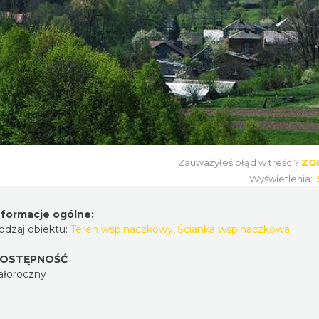
Zauważyłeś błąd w treści?
ZG
Wyświetlenia:
nformacje ogólne:
odzaj obiektu:
Teren wspinaczkowy
,
Ścianka wspinaczkowa
OSTĘPNOŚĆ
ałoroczny