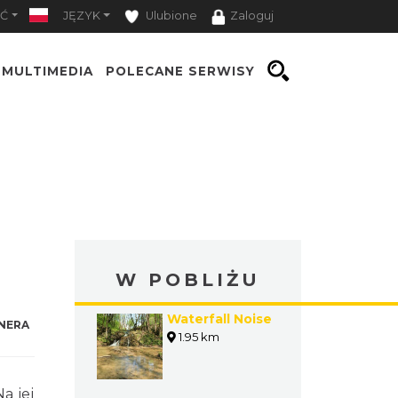
Ć
JĘZYK
Ulubione
Zaloguj
MULTIMEDIA
POLECANE SERWISY
W POBLIŻU
Waterfall Noise
NERA
1.95 km
a jej