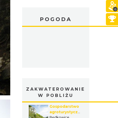
0
POGODA
ZAKWATEROWANIE
W POBLIŻU
Gospodarstwo
agroturystyczne
Brandysówka
Będkowice