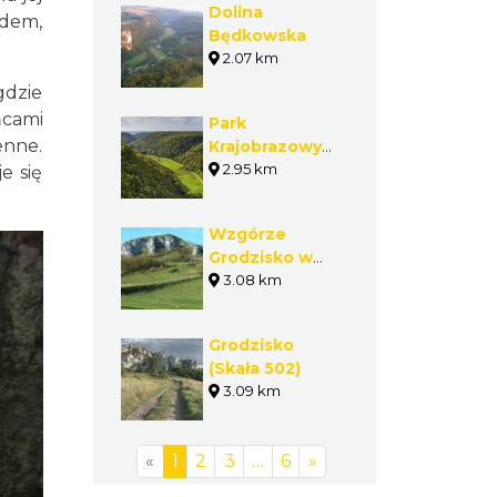
Dolina
odem,
Będkowska
2.07 km
gdzie
ńcami
Park
enne.
Krajobrazowy
Dolinki
2.95 km
e się
Krakowskie
Wzgórze
Grodzisko w
Jerzmanowicah
3.08 km
- Przeginii
Grodzisko
(Skała 502)
3.09 km
«
1
2
3
…
6
»