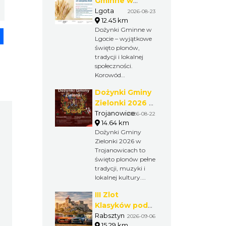
Gminne w
Lgocie
Lgota
2026-08-23
12.45 km
Dożynki Gminne w
pp
senger
Share
Lgocie – wyjątkowe
święto plonów,
tradycji i lokalnej
społeczności.
Korowód
dożynkowy,
Dożynki Gminy
występy
artystyczne,
Zielonki 2026 w
regionalne smaki i
Trojanowicach
Trojanowice
2026-08-22
atrakcje dla dzieci
14.64 km
czekają na
Dożynki Gminy
wszystkich
Zielonki 2026 w
uczestników tego
Trojanowicach to
niezwykłego
święto plonów pełne
wydarzenia.
tradycji, muzyki i
lokalnej kultury.
Obrzędy
III Zlot
dożynkowe,
występy
Klasyków pod
artystyczne,
Zamkiem w
Rabsztyn
2026-09-06
integracja
15.29 km