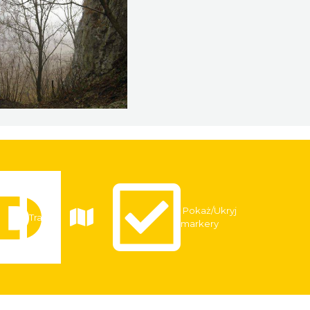
Pokaż/Ukryj
Trasy
markery