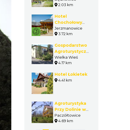
2.03 km
Hotel
Chochołowy
Dwór
Jerzmanowice
3.72 km
Gospodarstwo
Agroturystyczne
- Krystyna
Wielka Wieś
4.17 km
Janecka i
Jarosław
Hotel Łokietek
Janecki
4.41 km
Agroturystyka
Przy Dolinie w
Paczółtowicach
Paczółtowice
4.69 km