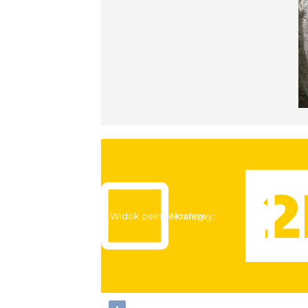
Widok pełnoekranowy:
Noclegi