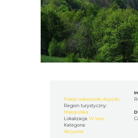
I
Pokaż wskazówki dojazdu
R
Region turystyczny:
Małopolska
D
Lokalizacja:
W lesie
C
Kategoria:
Aktywnie