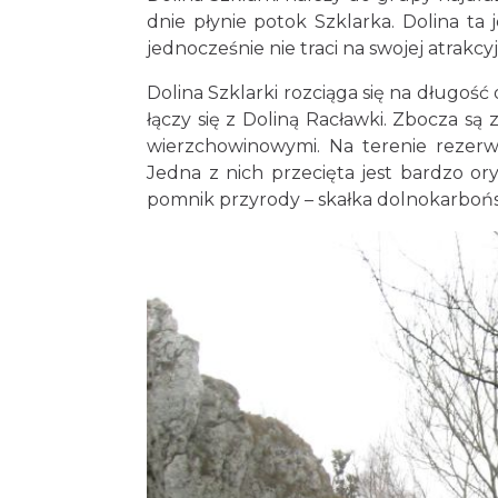
dnie płynie potok Szklarka. Dolina t
jednocześnie nie traci na swojej atrakcyjn
Dolina Szklarki rozciąga się na długoś
łączy się z Doliną Racławki. Zbocza są
wierzchowinowymi. Na terenie rezerwat
Jedna z nich przecięta jest bardzo or
pomnik przyrody – skałka dolnokarbońsk