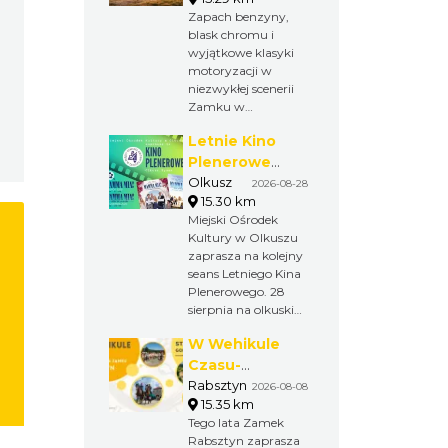
Rabsztynie
kulturalna i wspólna
Zapach benzyny,
zabawa tworzą
blask chromu i
wyjątkowy weekend
wyjątkowe klasyki
dla mieszkańców
motoryzacji w
oraz gości.
niezwykłej scenerii
Zamku w
Rabsztynie! Już po
Letnie Kino
raz trzeci spotkają
się tu miłośnicy
Plenerowe
zabytkowych
2026 na
Olkusz
2026-08-28
samochodów,
15.30 km
olkuskim Rynku
pasjonaci i wszyscy,
Miejski Ośrodek
którzy kochają
Kultury w Olkuszu
motoryzację z
zaprasza na kolejny
duszą.
seans Letniego Kina
Plenerowego. 28
sierpnia na olkuskim
Rynku odbędzie się
W Wehikule
pokaz filmu
„Mamma Mia! Here
Czasu-
We Go Again” w
Weekendy na
Rabsztyn
2026-08-08
wyjątkowej
15.35 km
Zamku
atmosferze kina pod
Tego lata Zamek
Rabsztyn
gołym niebem.
Rabsztyn zaprasza