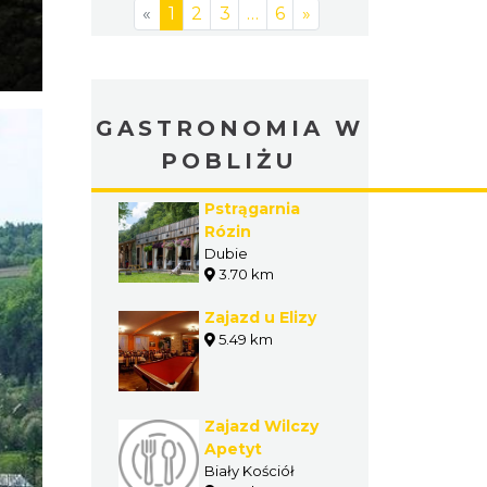
«
1
2
3
…
6
»
GASTRONOMIA W
POBLIŻU
Pstrągarnia
Rózin
Dubie
3.70 km
Zajazd u Elizy
5.49 km
Zajazd Wilczy
Apetyt
Biały Kościół