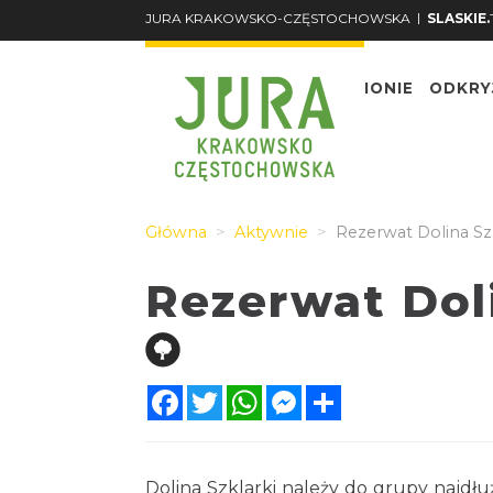
|
JURA KRAKOWSKO-CZĘSTOCHOWSKA
SLASKIE.
O REGIONIE
ODKRY
Główna
Aktywnie
Rezerwat Dolina Szk
Rezerwat Doli
Facebook
Twitter
WhatsApp
Messenger
Share
Dolina Szklarki należy do grupy najdłu