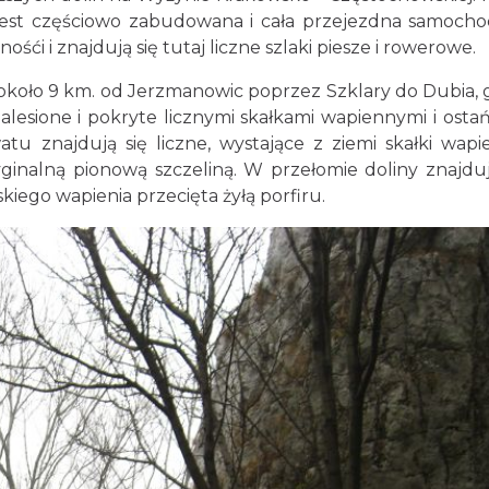
a jest częściowo zabudowana i cała przejezdna samoch
ośći i znajdują się tutaj liczne szlaki piesze i rowerowe.
ć około 9 km. od Jerzmanowic poprzez Szklary do Dubia, 
 zalesione i pokryte licznymi skałkami wapiennymi i osta
u znajdują się liczne, wystające z ziemi skałki wapi
yginalną pionową szczeliną. W przełomie doliny znajduj
iego wapienia przecięta żyłą porfiru.