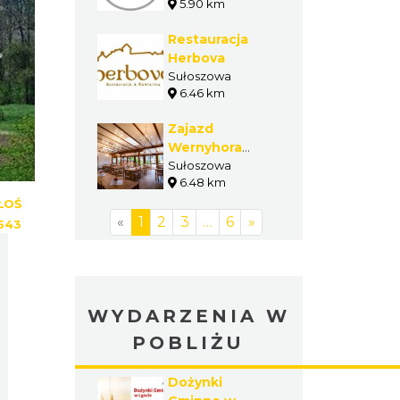
5.90 km
Restauracja
Herbova
Sułoszowa
6.46 km
Zajazd
Wernyhora
Restauracja &
Sułoszowa
6.48 km
Noclegi
ŁOŚ
«
1
2
3
…
6
»
543
WYDARZENIA W
POBLIŻU
Dożynki