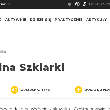
TRAVEL
DOSTĘPNOŚ
J
AKTYWNIE
DZIEJE SIĘ
PRAKTYCZNIE
ARTYKUŁY
larki
na Szklarki
ODSŁUCHAJ TEKST
DODAJ DO PLA
ższych dolin na Wyżynie Krakowsko - Częstochowskiej. N