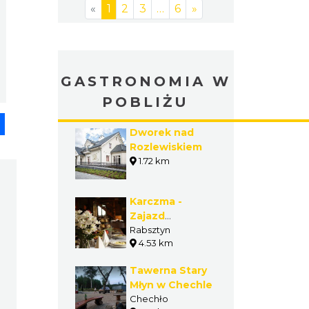
«
1
2
3
…
6
»
GASTRONOMIA W
POBLIŻU
pp
senger
Share
Dworek nad
Rozlewiskiem
1.72 km
Karczma -
Zajazd
Podzamcze
Rabsztyn
4.53 km
Tawerna Stary
Młyn w Chechle
Chechło