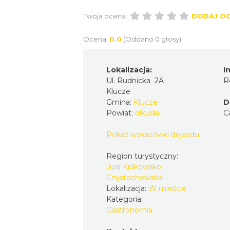
Twoja ocena:
DODAJ O
Ocena:
0.0
(Oddano 0 głosy)
Lokalizacja:
I
Ul. Rudnicka 2A
R
Klucze
Gmina:
Klucze
D
Powiat:
olkuski
C
Pokaż wskazówki dojazdu
Region turystyczny:
Jura Krakowsko-
Częstochowska
Lokalizacja:
W mieście
Kategoria:
Gastronomia