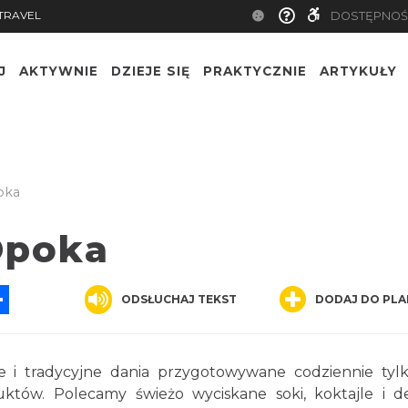
TRAVEL
DOSTĘPNOŚ
J
AKTYWNIE
DZIEJE SIĘ
PRAKTYCZNIE
ARTYKUŁY
oka
Opoka
App
ssenger
Share
ODSŁUCHAJ TEKST
DODAJ DO PLA
i tradycyjne dania przygotowywane codziennie tyl
któw. Polecamy świeżo wyciskane soki, koktajle i d