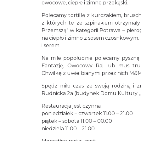
owocowe, ciepłe i zimne przekąski.
Polecamy tortillę z kurczakiem, brusch
z których te ze szpinakiem otrzymały
Przemszą” w kategorii Potrawa – pierog
na ciepło i zimno z sosem czosnkowym.
i serem.
Na miłe popołudnie polecamy pyszną ca
Fantazję, Owocowy Raj lub mus tru
Chwilkę z uwielbianymi przez nich M&M
Spędź miło czas ze swoją rodziną i 
Rudnicka 2a (budynek Domu Kultury „P
Restauracja jest czynna:
poniedziałek – czwartek 11.00 – 21.00
piątek – sobota 11.00 – 00.00
niedziela 11.00 – 21.00