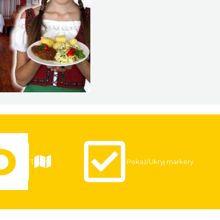
Trasy
Pokaż/Ukryj markery