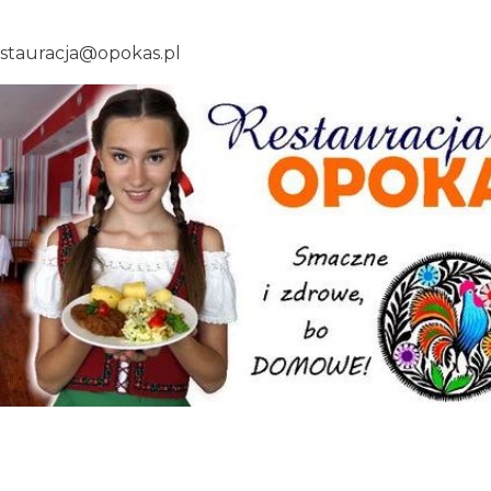
estauracja@opokas.pl