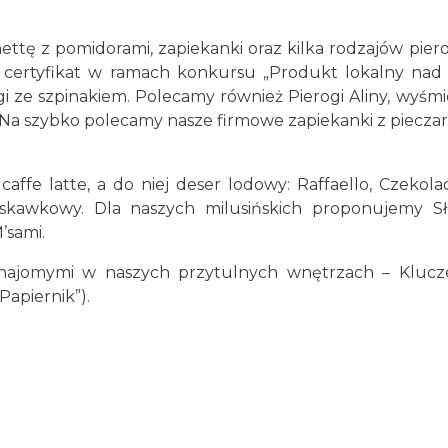
ettę z pomidorami, zapiekanki oraz kilka rodzajów pier
 certyfikat w ramach konkursu „Produkt lokalny nad 
i ze szpinakiem. Polecamy również Pierogi Aliny, wyśmi
 Na szybko polecamy nasze firmowe zapiekanki z piecza
ffe latte, a do niej deser lodowy: Raffaello, Czekol
skawkowy. Dla naszych milusińskich proponujemy S
’sami.
znajomymi w naszych przytulnych wnętrzach – Klucze
apiernik”).