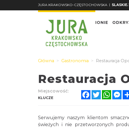
|
JURA KRAKOWSKO-CZĘSTOCHOWSKA
SLASKIE.
O REGIONIE
ODKRY
Główna
Gastronomia
Restauracja Op
Restauracja 
Miejscowość:
Facebook
Twitter
Whats
Me
KLUCZE
Serwujemy naszym klientom smaczne 
świeżych i nie przetworzonych produ