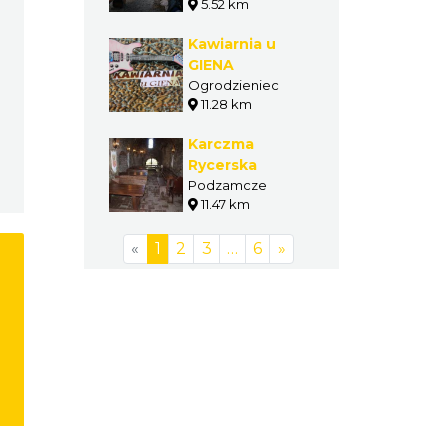
5.52 km
Kawiarnia u
GIENA
Ogrodzieniec
11.28 km
Karczma
Rycerska
Podzamcze
11.47 km
«
1
2
3
…
6
»