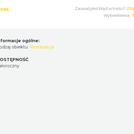
Zauważyłeś błąd w treści?
ZG
CENĘ
Wyświetlenia:
nformacje ogólne:
odzaj obiektu:
Restauracja
OSTĘPNOŚĆ
ałoroczny