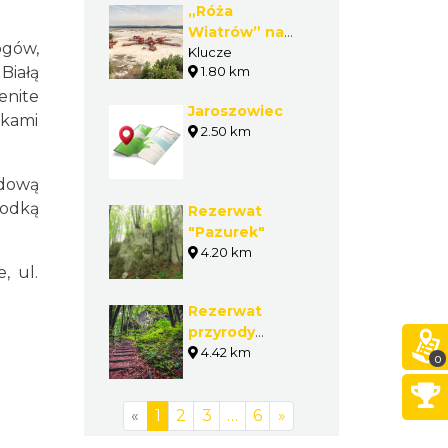
„Róża
Wiatrów” na
ogów,
Pustyni
Klucze
Białą
1.80 km
Błędowskiej
enite
Jaroszowiec
rkami
2.50 km
adową
łodką
Rezerwat
"Pazurek"
4.20 km
, ul.
Rezerwat
przyrody
Pazurek
4.42 km
0
«
1
2
3
…
6
»