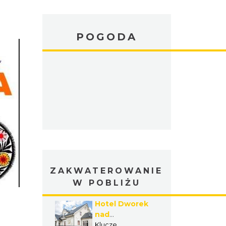
POGODA
ZAKWATEROWANIE
W POBLIŻU
Hotel Dworek
nad
Rozlewiskiem
Klucze