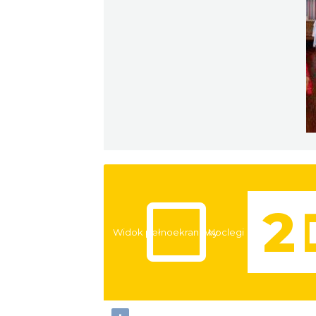
Widok pełnoekranowy:
Noclegi