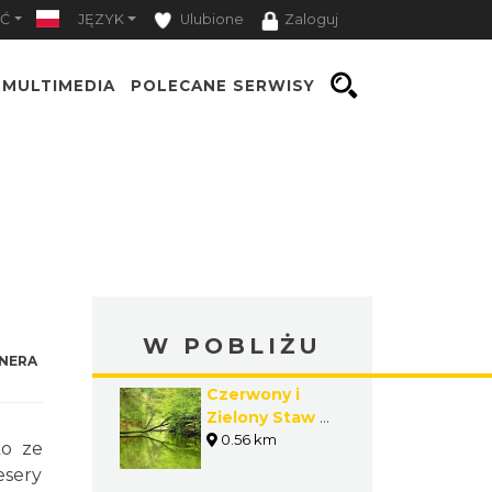
Ć
JĘZYK
Ulubione
Zaloguj
MULTIMEDIA
POLECANE SERWISY
W POBLIŻU
NERA
Czerwony i
Zielony Staw w
Kluczach
0.56 km
ko ze
esery