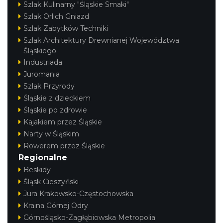
Szlak Kulinarny "Śląskie Smaki"
Szlak Orlich Gniazd
Szlak Zabytków Techniki
Szlak Architektury Drewnianej Województwa
Śląskiego
Industriada
Juromania
Szlak Przyrody
Śląskie z dzieckiem
Śląskie po zdrowie
Kajakiem przez Śląskie
Narty w Śląskim
Rowerem przez Śląskie
Regionalne
Beskidy
Śląsk Cieszyński
Jura Krakowsko-Częstochowska
Kraina Górnej Odry
Górnośląsko-Zagłębiowska Metropolia