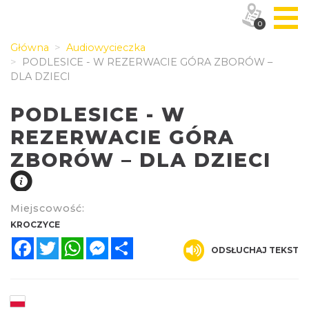
0
Główna
Audiowycieczka
PODLESICE - W REZERWACIE GÓRA ZBORÓW –
DLA DZIECI
PODLESICE - W
REZERWACIE GÓRA
ZBORÓW – DLA DZIECI
Miejscowość:
KROCZYCE
Facebook
Twitter
WhatsApp
Messenger
Share
ODSŁUCHAJ TEKST