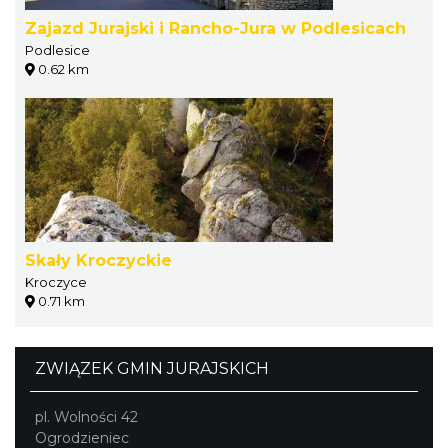
Zajazd Jurajski i Rancho-Jura w Podlesicach
Podlesice
0.62 km
Skały Kroczyckie
Kroczyce
0.71 km
ZWIĄZEK GMIN JURAJSKICH
pl. Wolności 42
Ogrodzieniec