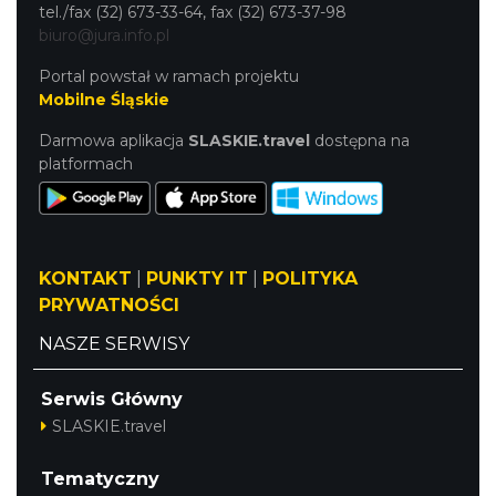
tel./fax (32) 673-33-64, fax (32) 673-37-98
biuro@jura.info.pl
Portal powstał w ramach projektu
Mobilne Śląskie
Darmowa aplikacja
SLASKIE.travel
dostępna na
platformach
KONTAKT
|
PUNKTY IT
|
POLITYKA
PRYWATNOŚCI
NASZE SERWISY
Serwis Główny
SLASKIE.travel
Tematyczny