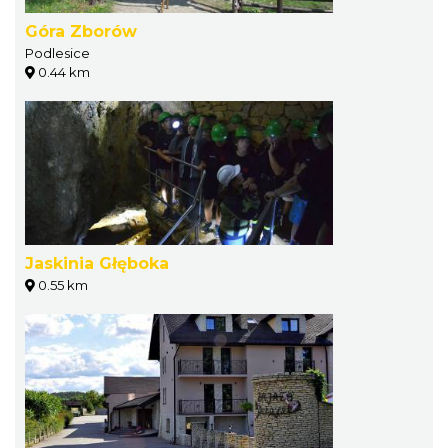
Góra Zborów
Podlesice
0.44 km
Jaskinia Głęboka
0.55 km