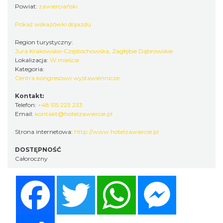
Powiat:
zawierciański
Pokaż wskazówki dojazdu
Region turystyczny:
Jura Krakowsko-Częstochowska, Zagłębie Dąbrowskie
Lokalizacja:
W mieście
Kategoria:
Centra kongresowo wystawiennicze
Kontakt:
Telefon:
+48 515 223 233
Email:
kontakt@hotelzawiercie.pl
Strona internetowa:
http://www.hotelzawiercie.pl
DOSTĘPNOŚĆ
Całoroczny
Facebook
Twitter
WhatsApp
Messenger
Share