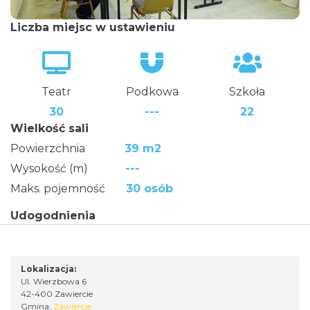
Liczba miejsc w ustawieniu
Teatr
Podkowa
Szkoła
30
---
22
Wielkość sali
Powierzchnia
39 m2
Wysokość (m)
---
Maks. pojemność
30 osób
Udogodnienia
Lokalizacja:
Ul. Wierzbowa 6
42-400 Zawiercie
Gmina:
Zawiercie