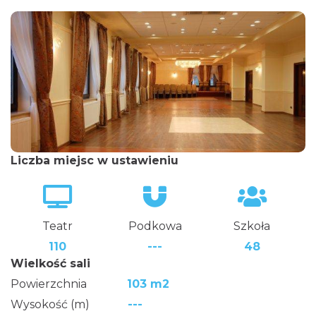
Liczba miejsc w ustawieniu
Teatr
Podkowa
Szkoła
110
---
48
Wielkość sali
Powierzchnia
103 m2
Wysokość (m)
---