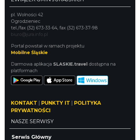
pl. Wolności 42
Ogrodzieniec
tel./fax (32) 673-33-64, fax (32) 673-37-98
biuro@jura.info.pl
Portal powstał w ramach projektu
Mobilne Śląskie
Darmowa aplikacja
SLASKIE.travel
dostępna na
platformach
KONTAKT
|
PUNKTY IT
|
POLITYKA
PRYWATNOŚCI
NASZE SERWISY
Serwis Główny