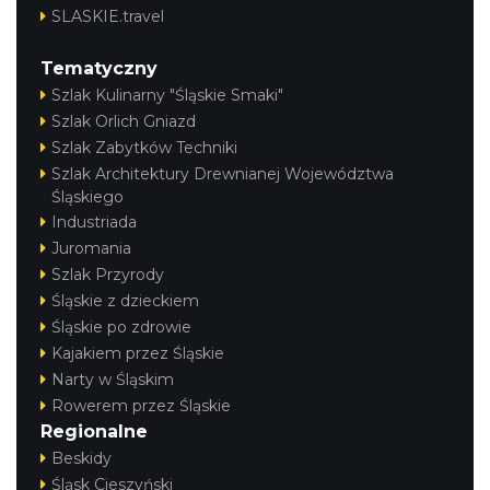
SLASKIE.travel
Tematyczny
Szlak Kulinarny "Śląskie Smaki"
Szlak Orlich Gniazd
Szlak Zabytków Techniki
Szlak Architektury Drewnianej Województwa
Śląskiego
Industriada
Juromania
Szlak Przyrody
Śląskie z dzieckiem
Śląskie po zdrowie
Kajakiem przez Śląskie
Narty w Śląskim
Rowerem przez Śląskie
Regionalne
Beskidy
Śląsk Cieszyński