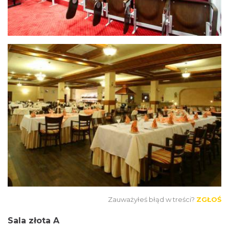
Zauważyłeś błąd w treści?
ZGŁOŚ
Sala złota A