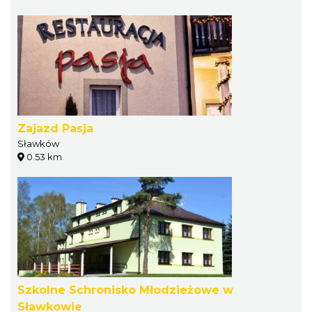
Zajazd Pasja
Sławków
0.53 km
Szkolne Schronisko Młodzieżowe w
Sławkowie