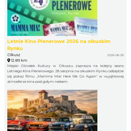
Letnie Kino Plenerowe 2026 na olkuskim
Rynku
Olkusz
2026-08-28
12.89 km
Miejski Ośrodek Kultury w Olkuszu zaprasza na kolejny seans
Letniego Kina Plenerowego. 28 sierpnia na olkuskim Rynku odbędzie
się pokaz filmu „Mamma Mia! Here We Go Again” w wyjątkowej
atmosferze kina pod gołym niebem.