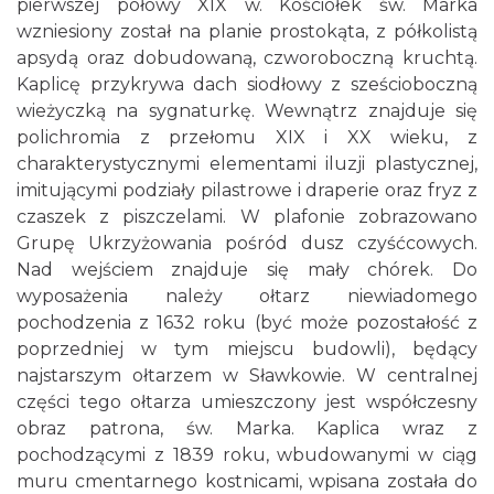
pierwszej połowy XIX w. Kościółek św. Marka
wzniesiony został na planie prostokąta, z półkolistą
apsydą oraz dobudowaną, czworoboczną kruchtą.
Kaplicę przykrywa dach siodłowy z sześcioboczną
wieżyczką na sygnaturkę. Wewnątrz znajduje się
polichromia z przełomu XIX i XX wieku, z
charakterystycznymi elementami iluzji plastycznej,
imitującymi podziały pilastrowe i draperie oraz fryz z
czaszek z piszczelami. W plafonie zobrazowano
Grupę Ukrzyżowania pośród dusz czyśćcowych.
Nad wejściem znajduje się mały chórek. Do
wyposażenia należy ołtarz niewiadomego
pochodzenia z 1632 roku (być może pozostałość z
poprzedniej w tym miejscu budowli), będący
najstarszym ołtarzem w Sławkowie. W centralnej
części tego ołtarza umieszczony jest współczesny
obraz patrona, św. Marka. Kaplica wraz z
pochodzącymi z 1839 roku, wbudowanymi w ciąg
muru cmentarnego kostnicami, wpisana została do