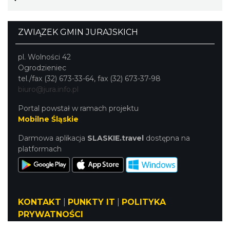
ZWIĄZEK GMIN JURAJSKICH
pl. Wolności 42
Ogrodzieniec
tel./fax (32) 673-33-64, fax (32) 673-37-98
biuro@jura.info.pl
Portal powstał w ramach projektu
Mobilne Śląskie
Darmowa aplikacja
SLASKIE.travel
dostępna na
platformach
KONTAKT
|
PUNKTY IT
|
POLITYKA
PRYWATNOŚCI