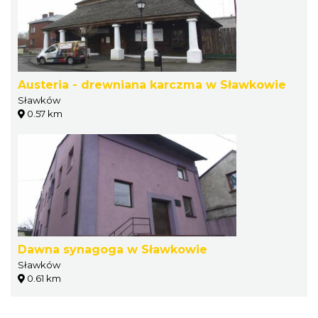
Austeria - drewniana karczma w Sławkowie
Sławków
0.57 km
Dawna synagoga w Sławkowie
Sławków
0.61 km