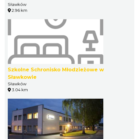
Sławków
2.96 km
Szkolne Schronisko Młodzieżowe w
Sławkowie
Sławków
3.04 km