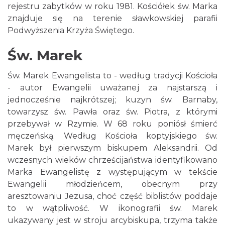
rejestru zabytków w roku 1981. Kościółek św. Marka
znajduje się na terenie sławkowskiej parafii
Podwyższenia Krzyża Świętego.
Św. Marek
Św. Marek Ewangelista to - według tradycji Kościoła
- autor Ewangelii uważanej za najstarszą i
jednocześnie najkrótszej; kuzyn św. Barnaby,
towarzysz św. Pawła oraz św. Piotra, z którymi
przebywał w Rzymie. W 68 roku poniósł śmierć
męczeńską. Według Kościoła koptyjskiego św.
Marek był pierwszym biskupem Aleksandrii. Od
wczesnych wieków chrześcijaństwa identyfikowano
Marka Ewangelistę z występującym w tekście
Ewangelii młodzieńcem, obecnym przy
aresztowaniu Jezusa, choć część biblistów poddaje
to w wątpliwość. W ikonografii św. Marek
ukazywany jest w stroju arcybiskupa, trzyma także