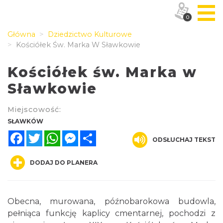
0
Główna
Dziedzictwo Kulturowe
Kościółek Św. Marka W Sławkowie
Kościółek św. Marka w
Sławkowie
Miejscowość:
SŁAWKÓW
Facebook
Twitter
WhatsApp
Messenger
Share
ODSŁUCHAJ TEKST
DODAJ DO PLANERA
Obecna, murowana, późnobarokowa budowla,
pełniąca funkcję kaplicy cmentarnej, pochodzi z