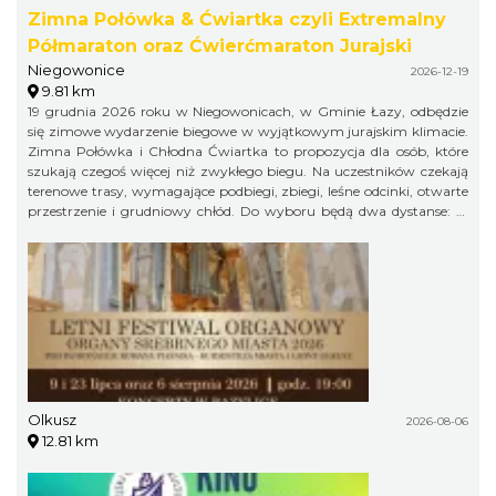
Zimna Połówka & Ćwiartka czyli Extremalny
Półmaraton oraz Ćwierćmaraton Jurajski
Niegowonice
2026-12-19
9.81 km
19 grudnia 2026 roku w Niegowonicach, w Gminie Łazy, odbędzie
się zimowe wydarzenie biegowe w wyjątkowym jurajskim klimacie.
Zimna Połówka i Chłodna Ćwiartka to propozycja dla osób, które
szukają czegoś więcej niż zwykłego biegu. Na uczestników czekają
terenowe trasy, wymagające podbiegi, zbiegi, leśne odcinki, otwarte
przestrzenie i grudniowy chłód. Do wyboru będą dwa dystanse: 21
km w formule Extremalnego Półmaratonu Jurajskiego oraz 11 km
jako Extremalny Ćwierćmaraton Jurajski. Krótszy dystans jest
przeznaczony zarówno dla biegaczy, jak i miłośników nordic
walking. Trasy zostaną przygotowane bezpiecznie, ale zachowają
swój terenowy charakter i zimowy pazur.
Olkusz
2026-08-06
12.81 km