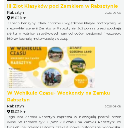
III Zlot Klasyków pod Zamkiem w Rabsztynie
Rabsztyn
2026-09-06
15.02 km
Zapach benzyny, blask chromu i wyjątkowe klasyki motoryzacji w
niezwykłej scenerii Zamku w Rabsztynie! Już po raz trzeci spotkają
się tu miłośnicy zabytkowych samochodów, pasjonaci i wszyscy,
którzy kochają motoryzację z duszą.
W Wehikule Czasu- Weekendy na Zamku
Rabsztyn
Rabsztyn
2026-08-08
15.02 km
Tego lata Zamek Rabsztyn zaprasza w niezwykłą podróż przez
wieki! W ramach cyklu „Wehikuł czasu na Zamku Rabsztyn” co
tydzień na odwiedzających czekają nowe historyczne widowiska,