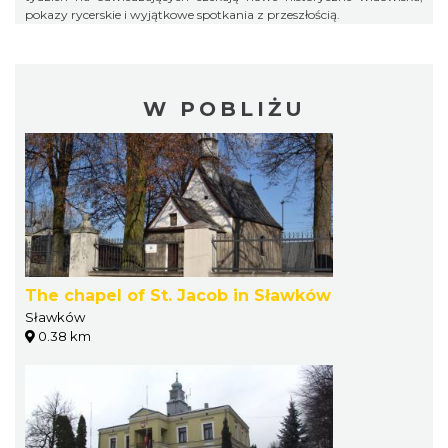
pokazy rycerskie i wyjątkowe spotkania z przeszłością.
W POBLIŻU
The chapel of St. Jacob in Sławków
Sławków
0.38 km