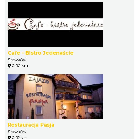
Cafe - Bistro Jedenaście
Sławków
0.50 km
Restauracja Pasja
Sławków
0.52 km