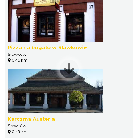
Pizza na bogato w Sławkowie
Sławków
0.45 km
Karczma Austeria
Sławków
0.49 km