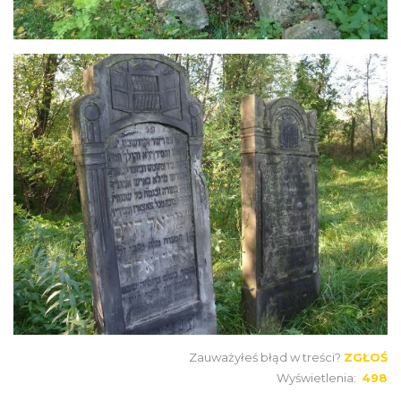
Zauważyłeś błąd w treści?
ZGŁOŚ
Wyświetlenia:
498