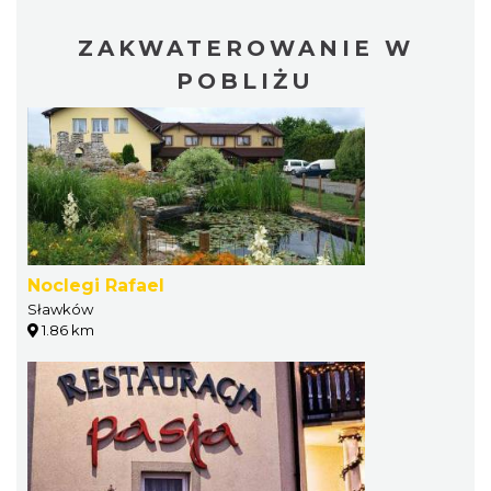
ZAKWATEROWANIE W
POBLIŻU
Noclegi Rafael
Sławków
1.86 km