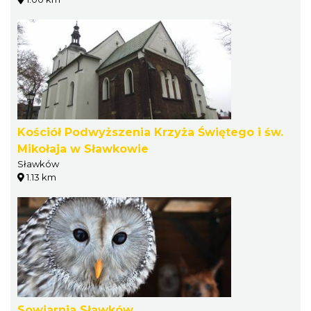
Kościół Podwyższenia Krzyża Świętego i św.
Mikołaja w Sławkowie
Sławków
1.13 km
Sowiarnia Sławków