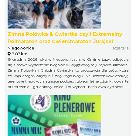
Zimna Połówka & Ćwiartka czyli Extremalny
Półmaraton oraz Ćwierćmaraton Jurajski
Niegowonice
2026-12-19
8.87 km
19 grudnia 2026 roku w Niegowonicach, w Gminie Łazy, odbędzie
się zimowe wydarzenie biegowe w wyjątkowym jurajskim klimacie.
Zimna Połówka i Chłodna Ćwiartka to propozycja dla osób, które
szukają czegoś więcej niż zwykłego biegu. Na uczestników czekają
terenowe trasy, wymagające podbiegi, zbiegi, leśne odcinki, otwarte
przestrzenie i grudniowy chłód. Do wyboru będą dwa dystanse: 21
km w formule Extremalnego Półmaratonu Jurajskiego oraz 11 km
jako Extremalny Ćwierćmaraton Jurajski. Krótszy dystans jest
przeznaczony zarówno dla biegaczy, jak i miłośników nordic
walking. Trasy zostaną przygotowane bezpiecznie, ale zachowają
swój terenowy charakter i zimowy pazur.