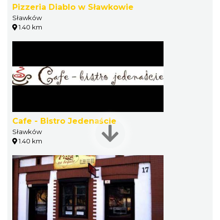
Pizzeria Diablo w Sławkowie
Sławków
1.40 km
Cafe - Bistro Jedenaście
Sławków
1.40 km