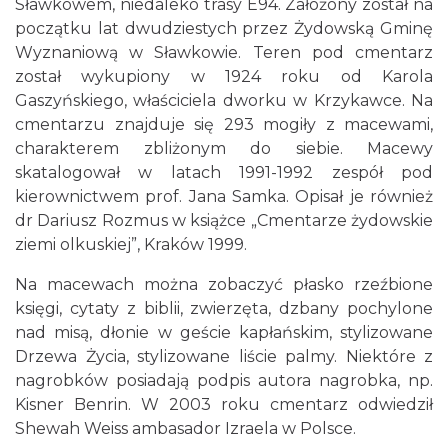
Sławkowem, niedaleko trasy E94. Założony został na
początku lat dwudziestych przez Żydowską Gminę
Wyznaniową w Sławkowie. Teren pod cmentarz
został wykupiony w 1924 roku od Karola
Gaszyńskiego, właściciela dworku w Krzykawce. Na
cmentarzu znajduje się 293 mogiły z macewami,
charakterem zbliżonym do siebie. Macewy
skatalogował w latach 1991-1992 zespół pod
kierownictwem prof. Jana Samka. Opisał je również
dr Dariusz Rozmus w książce „Cmentarze żydowskie
ziemi olkuskiej”, Kraków 1999.
Na macewach można zobaczyć płasko rzeźbione
księgi, cytaty z biblii, zwierzęta, dzbany pochylone
nad misą, dłonie w geście kapłańskim, stylizowane
Drzewa Życia, stylizowane liście palmy. Niektóre z
nagrobków posiadają podpis autora nagrobka, np.
Kisner Benrin. W 2003 roku cmentarz odwiedził
Shewah Weiss ambasador Izraela w Polsce.