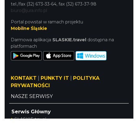
tel./fax (32) 673-33-64, fax (32) 673-37-98
biuro@jura.info.pl
Portal powstał w ramach projektu
Mobilne Śląskie
Darmowa aplikacja
SLASKIE.travel
dostępna na
platformach
KONTAKT
|
PUNKTY IT
|
POLITYKA
PRYWATNOŚCI
NASZE SERWISY
Serwis Główny
SLASKIE.travel
Tematyczny