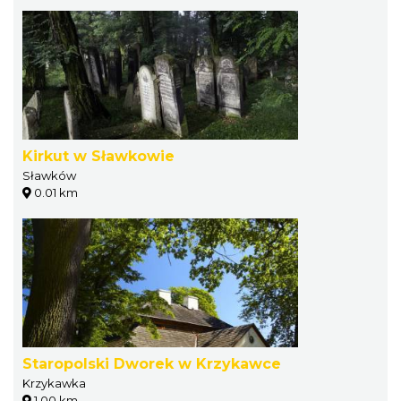
Kirkut w Sławkowie
Sławków
0.01 km
Staropolski Dworek w Krzykawce
Krzykawka
1.00 km