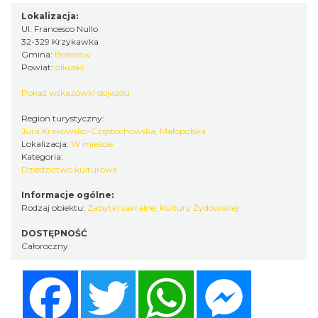
Lokalizacja:
Ul. Francesco Nullo
32-329 Krzykawka
Gmina:
Bolesław
Powiat:
olkuski
Pokaż wskazówki dojazdu
Region turystyczny:
Jura Krakowsko-Częstochowska, Małopolska
Lokalizacja:
W mieście
Kategoria:
Dziedzictwo kulturowe
Informacje ogólne:
Rodzaj obiektu:
Zabytki sakralne
,
Kultury Żydowskiej
DOSTĘPNOŚĆ
Całoroczny
Facebook
Twitter
WhatsApp
Messenger