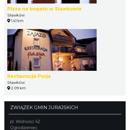
Pizza na bogato w Sławkowie
Sławków
1.41 km
Restauracja Pasja
Sławków
2.09 km
ZWIĄZEK GMIN JURAJSKICH
pl. Wolności 42
Ogrodzieniec