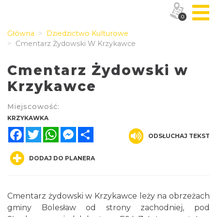
0
Główna
Dziedzictwo Kulturowe
Cmentarz Żydowski W Krzykawce
Cmentarz Żydowski w
Krzykawce
Miejscowość:
KRZYKAWKA
Facebook
Twitter
WhatsApp
Messenger
Share
ODSŁUCHAJ TEKST
DODAJ DO PLANERA
Cmentarz żydowski w Krzykawce leży na obrzeżach
gminy Bolesław od strony zachodniej, pod