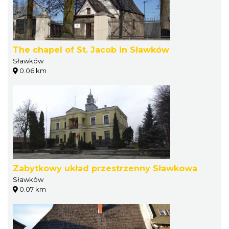
The chapel of St. Jacob in Sławków
Sławków
0.06 km
Zabytkowy układ przestrzenny Sławkowa
Sławków
0.07 km