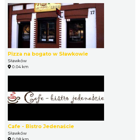
Pizza na bogato w Sławkowie
Sławków
0.04 km
Cafe - Bistro Jedenaście
Sławków
0.08 km