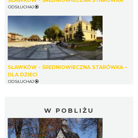
SŁAWKÓW - ŚREDNIOWIECZNA STARÓWKA
ODSŁUCHAJ
SŁAWKÓW - ŚREDNIOWIECZNA STARÓWKA –
DLA DZIECI
ODSŁUCHAJ
W POBLIŻU