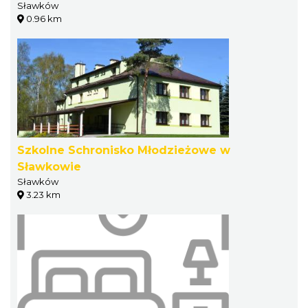
Sławków
0.96 km
Szkolne Schronisko Młodzieżowe w
Sławkowie
Sławków
3.23 km