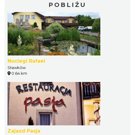
POBLIŻU
Noclegi Rafael
Sławków
0.64 km
Zajazd Pasja