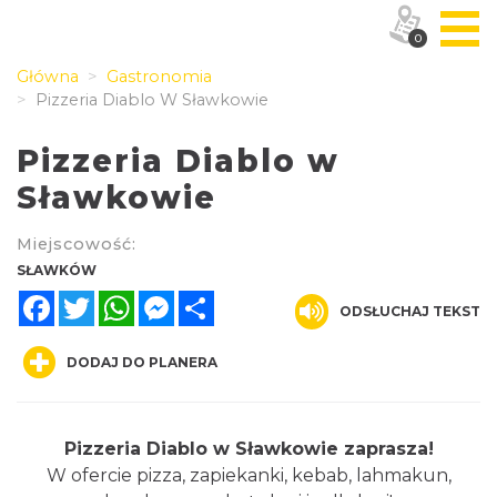
0
Główna
Gastronomia
Pizzeria Diablo W Sławkowie
Pizzeria Diablo w
Sławkowie
Miejscowość:
SŁAWKÓW
Facebook
Twitter
WhatsApp
Messenger
Share
ODSŁUCHAJ TEKST
DODAJ DO PLANERA
Pizzeria Diablo w Sławkowie zaprasza!
W ofercie pizza, zapiekanki, kebab, lahmakun,