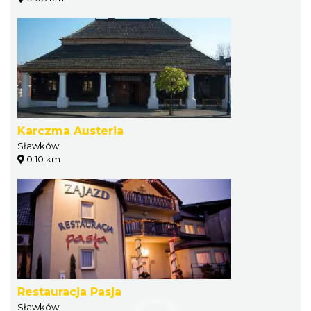
Karczma Austeria
Sławków
0.10 km
Restauracja Pasja
Sławków