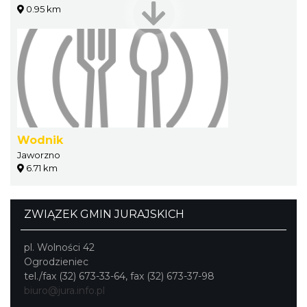
0.95 km
Wodnik
Jaworzno
6.71 km
ZWIĄZEK GMIN JURAJSKICH
pl. Wolności 42
Ogrodzieniec
tel./fax (32) 673-33-64, fax (32) 673-37-98
biuro@jura.info.pl