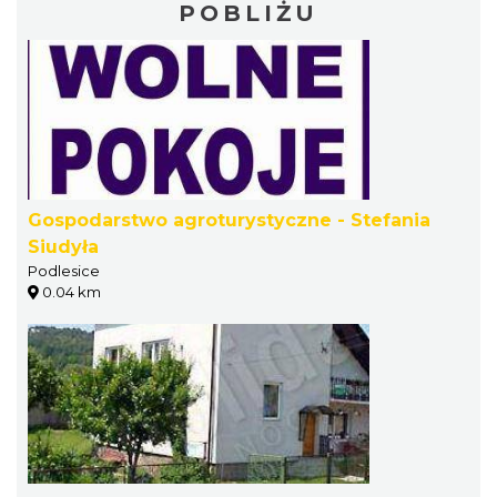
POBLIŻU
Gospodarstwo agroturystyczne - Stefania
Siudyła
Podlesice
0.04 km