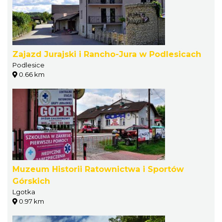
Zajazd Jurajski i Rancho-Jura w Podlesicach
Podlesice
0.66 km
Muzeum Historii Ratownictwa i Sportów
Górskich
Lgotka
0.97 km