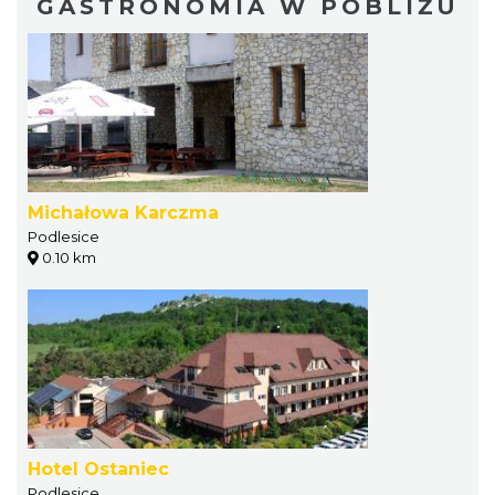
GASTRONOMIA W POBLIŻU
Michałowa Karczma
Podlesice
0.10 km
Hotel Ostaniec
Podlesice