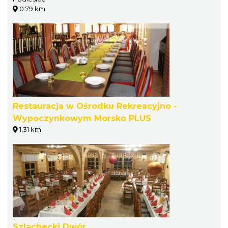
0.79 km
Restauracja w Ośrodku Rekreacyjno -
Wypoczynkowym Morsko PLUS
1.31 km
Szlachecki Dwór