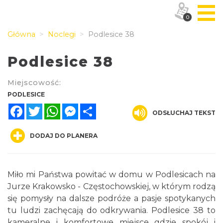
0
Główna
Noclegi
Podlesice 38
Podlesice 38
Miejscowość:
PODLESICE
Facebook
Twitter
WhatsApp
Messenger
Share
ODSŁUCHAJ TEKST
DODAJ DO PLANERA
Miło mi Państwa powitać w domu w Podlesicach na
Jurze Krakowsko - Częstochowskiej, w którym rodzą
się pomysły na dalsze podróże a pasje spotykanych
tu ludzi zachęcają do odkrywania. Podlesice 38 to
kameralne i komfortowe miejsce gdzie spokój i