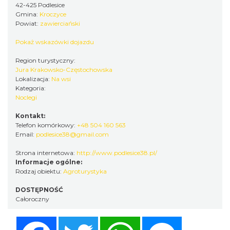
42-425 Podlesice
Gmina:
Kroczyce
Powiat:
zawierciański
Pokaż wskazówki dojazdu
Region turystyczny:
Jura Krakowsko-Częstochowska
Lokalizacja:
Na wsi
Kategoria:
Noclegi
Kontakt:
Telefon komórkowy:
+48 504 160 563
Email:
podlesice38@gmail.com
Strona internetowa:
http://www.podlesice38.pl/
Informacje ogólne:
Rodzaj obiektu:
Agroturystyka
DOSTĘPNOŚĆ
Całoroczny
Facebook
Twitter
WhatsApp
Messenger