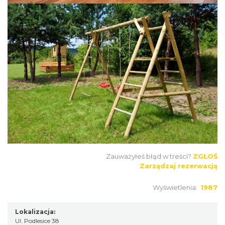
Zauważyłeś błąd w treści?
ZGŁOŚ
Zarządzaj rezerwacją
Wyświetlenia:
1987
Lokalizacja:
Ul. Podlesice 38