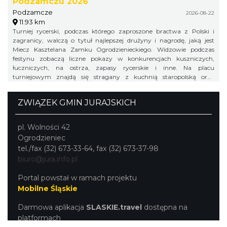
Podzamczu 2026
Podzamcze
2026-08-22
11.93 km
Turniej rycerski, podczas którego zaproszone bractwa z Polski i
zagranicy, walczą o tytuł najlepszej drużyny i nagrodę, jaką jest
Miecz Kasztelana Zamku Ogrodzienieckiego. Widzowie podczas
festynu zobaczą liczne pokazy w konkurencjach kuszniczych,
łuczniczych, na ostrza, zapasy rycerskie i inne. Na placu
turniejowym znajdą się stragany z kuchnią staropolską oraz
warsztaty rzemieślnicze.
ZWIĄZEK GMIN JURAJSKICH
pl. Wolności 42
Ogrodzieniec
tel./fax (32) 673-33-64, fax (32) 673-37-98
biuro@jura.info.pl
Portal powstał w ramach projektu
Mobilne Śląskie
Darmowa aplikacja
SLASKIE.travel
dostępna na
platformach