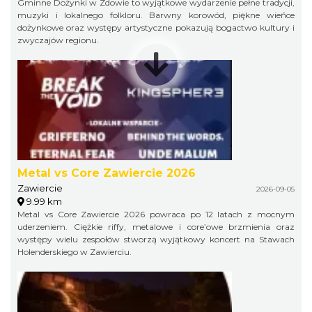
Gminne Dożynki w Zdowie to wyjątkowe wydarzenie pełne tradycji,
muzyki i lokalnego folkloru. Barwny korowód, piękne wieńce
dożynkowe oraz występy artystyczne pokazują bogactwo kultury i
zwyczajów regionu.
Metal vs Core Zawiercie 2026
Zawiercie
2026-09-05
9.99 km
Metal vs Core Zawiercie 2026 powraca po 12 latach z mocnym
uderzeniem. Ciężkie riffy, metalowe i core’owe brzmienia oraz
występy wielu zespołów stworzą wyjątkowy koncert na Stawach
Holenderskiego w Zawierciu.