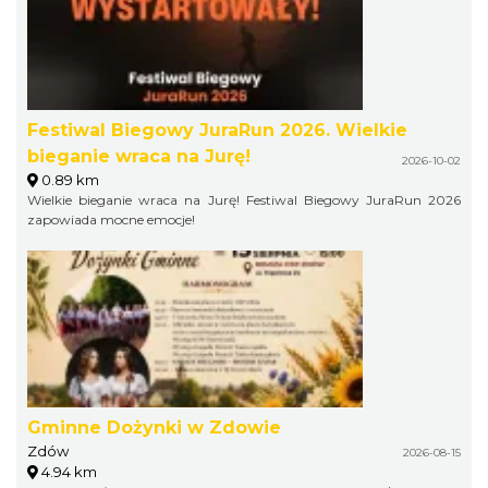
Festiwal Biegowy JuraRun 2026. Wielkie
bieganie wraca na Jurę!
2026-10-02
0.89 km
Wielkie bieganie wraca na Jurę! Festiwal Biegowy JuraRun 2026
zapowiada mocne emocje!
Gminne Dożynki w Zdowie
Zdów
2026-08-15
4.94 km