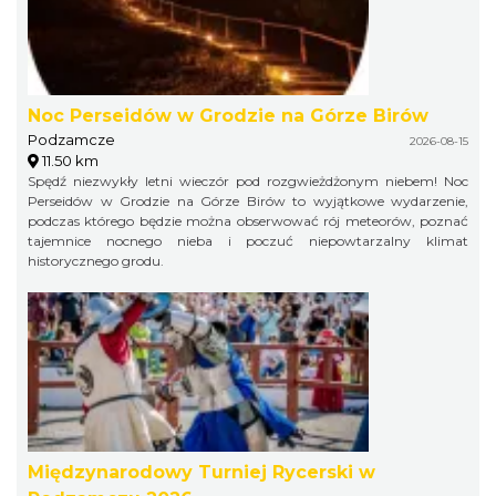
Noc Perseidów w Grodzie na Górze Birów
Podzamcze
2026-08-15
11.50 km
Spędź niezwykły letni wieczór pod rozgwieżdżonym niebem! Noc
Perseidów w Grodzie na Górze Birów to wyjątkowe wydarzenie,
podczas którego będzie można obserwować rój meteorów, poznać
tajemnice nocnego nieba i poczuć niepowtarzalny klimat
historycznego grodu.
Międzynarodowy Turniej Rycerski w