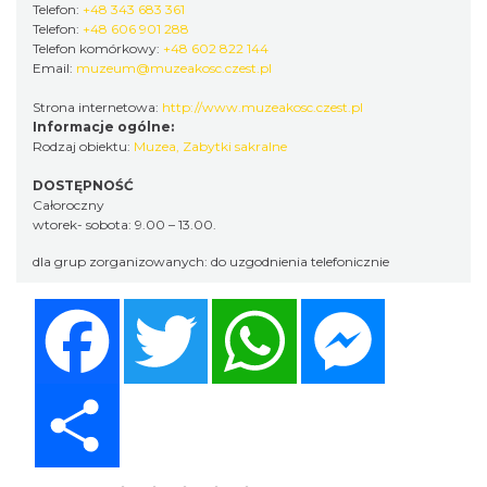
Telefon:
+48 343 683 361
Telefon:
+48 606 901 288
Telefon komórkowy:
+48 602 822 144
Email:
muzeum@muzeakosc.czest.pl
Strona internetowa:
http://www.muzeakosc.czest.pl
Informacje ogólne:
Rodzaj obiektu:
Muzea
,
Zabytki sakralne
DOSTĘPNOŚĆ
Całoroczny
wtorek- sobota: 9.00 – 13.00.
dla grup zorganizowanych: do uzgodnienia telefonicznie
Facebook
Twitter
WhatsApp
Messenger
Share