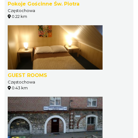
Pokoje Gościnne Św. Piotra
Częstochowa
0.22 km
GUEST ROOMS
Częstochowa
0.43 km