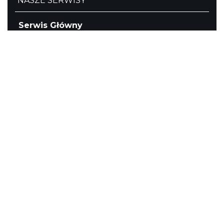
NASZE SERWISY
Serwis Główny
SLASKIE.travel
Tematyczny
Szlak Kulinarny "Śląskie Smaki"
Szlak Orlich Gniazd
Szlak Zabytków Techniki
Szlak Architektury Drewnianej Województwa
Śląskiego
Industriada
Juromania
Szlak Przyrody
Śląskie z dzieckiem
Śląskie po zdrowie
Kajakiem przez Śląskie
Narty w Śląskim
Rowerem przez Śląskie