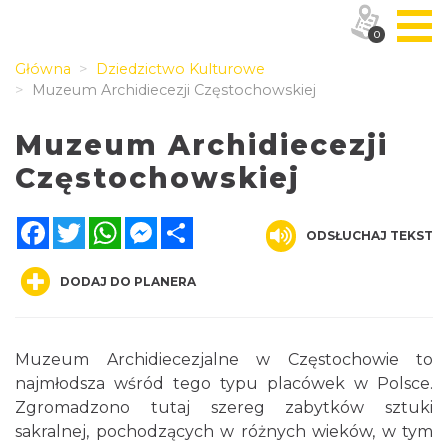
0
Główna
Dziedzictwo Kulturowe
Muzeum Archidiecezji Częstochowskiej
Muzeum Archidiecezji
Częstochowskiej
Facebook
Twitter
WhatsApp
Messenger
Share
ODSŁUCHAJ TEKST
DODAJ DO PLANERA
Muzeum Archidiecezjalne w Częstochowie to
najmłodsza wśród tego typu placówek w Polsce.
Zgromadzono tutaj szereg zabytków sztuki
sakralnej, pochodzących w różnych wieków, w tym