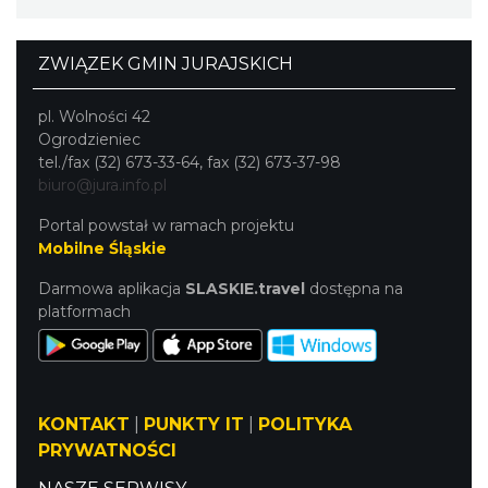
ZWIĄZEK GMIN JURAJSKICH
pl. Wolności 42
Ogrodzieniec
tel./fax (32) 673-33-64, fax (32) 673-37-98
biuro@jura.info.pl
Portal powstał w ramach projektu
Mobilne Śląskie
Darmowa aplikacja
SLASKIE.travel
dostępna na
platformach
KONTAKT
|
PUNKTY IT
|
POLITYKA
PRYWATNOŚCI