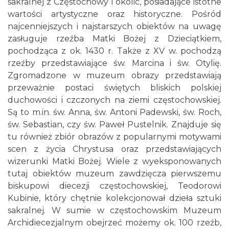
sakralnej z Częstochowy i okolic, posiadające istotne
wartości artystyczne oraz historyczne. Pośród
najcenniejszych i najstarszych obiektów na uwagę
zasługuje rzeźba Matki Bożej z Dzieciątkiem,
pochodząca z ok. 1430 r. Także z XV w. pochodzą
rzeźby przedstawiające św. Marcina i św. Otylię.
Zgromadzone w muzeum obrazy przedstawiają
przeważnie postaci świętych bliskich polskiej
duchowości i czczonych na ziemi częstochowskiej.
Są to m.in. św. Anna, św. Antoni Padewski, św. Roch,
św. Sebastian, czy św. Paweł Pustelnik. Znajduje się
tu również zbiór obrazów z popularnymi motywami
scen z życia Chrystusa oraz przedstawiających
wizerunki Matki Bożej. Wiele z wyeksponowanych
tutaj obiektów muzeum zawdzięcza pierwszemu
biskupowi diecezji częstochowskiej, Teodorowi
Kubinie, który chętnie kolekcjonował dzieła sztuki
sakralnej. W sumie w częstochowskim Muzeum
Archidiecezjalnym obejrzeć możemy ok. 100 rzeźb,