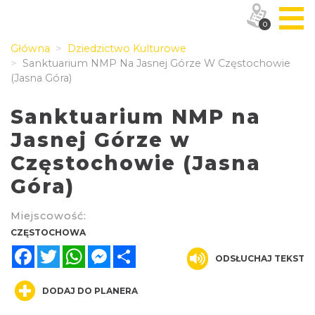
0
Główna
Dziedzictwo Kulturowe
Sanktuarium NMP Na Jasnej Górze W Częstochowie
(Jasna Góra)
Sanktuarium NMP na
Jasnej Górze w
Częstochowie (Jasna
Góra)
Miejscowość:
CZĘSTOCHOWA
Facebook
Twitter
WhatsApp
Messenger
Share
ODSŁUCHAJ TEKST
DODAJ DO PLANERA