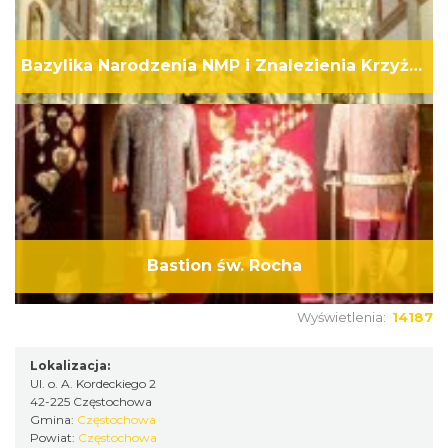
Bazylika Narodzenia NMP i Znalezienia Krzyża Świętego
Bastion św. Rocha
Wyświetlenia:
14187
Lokalizacja:
Ul. o. A. Kordeckiego 2
42-225 Częstochowa
Gmina:
Częstochowa
Powiat:
Częstochowa