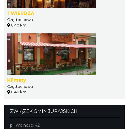
TWIERDZA
Częstochowa
0.40 km
Klimaty
Częstochowa
0.40 km
ZWIĄZEK GMIN JURAJSKICH
pl. Wolności 42