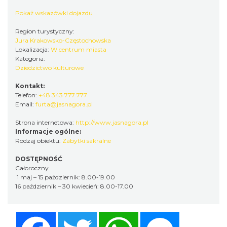
Pokaż wskazówki dojazdu
Region turystyczny:
Jura Krakowsko-Częstochowska
Lokalizacja:
W centrum miasta
Kategoria:
Dziedzictwo kulturowe
Kontakt:
Telefon:
+48 343 777 777
Email:
furta@jasnagora.pl
Strona internetowa:
http://www.jasnagora.pl
Informacje ogólne:
Rodzaj obiektu:
Zabytki sakralne
DOSTĘPNOŚĆ
Całoroczny
1 maj – 15 październik: 8.00-19.00
16 październik – 30 kwiecień: 8.00-17.00
Facebook
Twitter
WhatsApp
Messenger