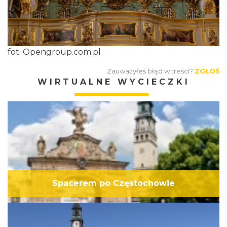
fot. Opengroup.com.pl
Zauważyłeś błąd w treści?
ZGŁOŚ
WIRTUALNE WYCIECZKI
Spacerem po Częstochowie