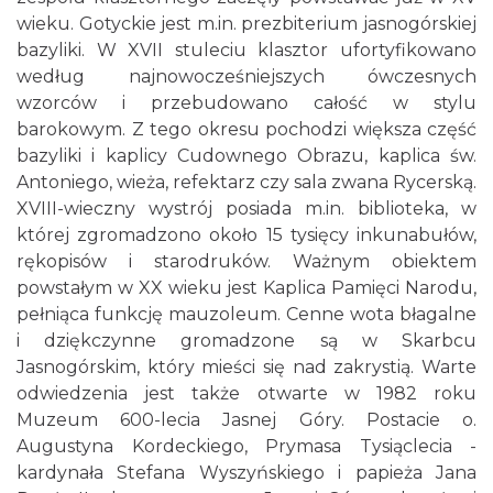
wieku. Gotyckie jest m.in. prezbiterium jasnogórskiej
bazyliki. W XVII stuleciu klasztor ufortyfikowano
według najnowocześniejszych ówczesnych
wzorców i przebudowano całość w stylu
barokowym. Z tego okresu pochodzi większa część
bazyliki i kaplicy Cudownego Obrazu, kaplica św.
Antoniego, wieża, refektarz czy sala zwana Rycerską.
XVIII-wieczny wystrój posiada m.in. biblioteka, w
której zgromadzono około 15 tysięcy inkunabułów,
rękopisów i starodruków. Ważnym obiektem
powstałym w XX wieku jest Kaplica Pamięci Narodu,
pełniąca funkcję mauzoleum. Cenne wota błagalne
i dziękczynne gromadzone są w Skarbcu
Jasnogórskim, który mieści się nad zakrystią. Warte
odwiedzenia jest także otwarte w 1982 roku
Muzeum 600-lecia Jasnej Góry. Postacie o.
Augustyna Kordeckiego, Prymasa Tysiąclecia -
kardynała Stefana Wyszyńskiego i papieża Jana