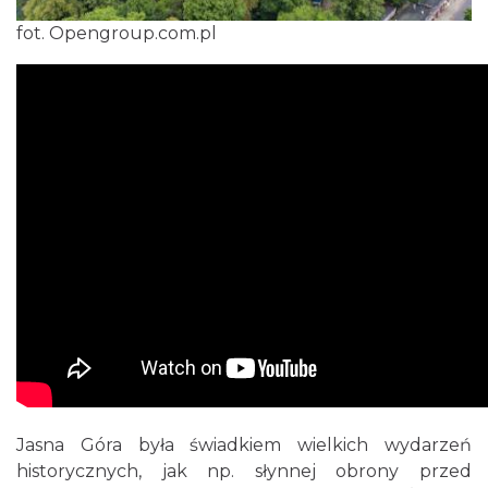
fot. Opengroup.com.pl
Jasna Góra była świadkiem wielkich wydarzeń
historycznych, jak np. słynnej obrony przed