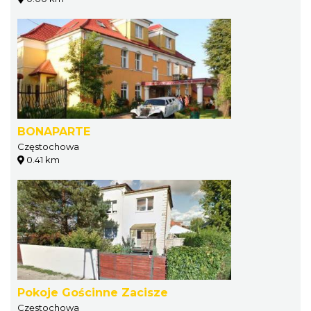
BONAPARTE
Częstochowa
0.41 km
Pokoje Gościnne Zacisze
Częstochowa