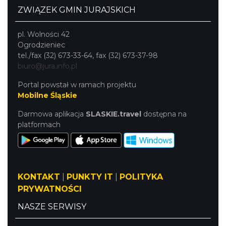
ZWIĄZEK GMIN JURAJSKICH
pl. Wolności 42
Ogrodzieniec
tel./fax (32) 673-33-64, fax (32) 673-37-98
biuro@jura.info.pl
Portal powstał w ramach projektu
Mobilne Śląskie
Darmowa aplikacja
SLASKIE.travel
dostępna na
platformach
KONTAKT
|
PUNKTY IT
|
POLITYKA
PRYWATNOŚCI
NASZE SERWISY