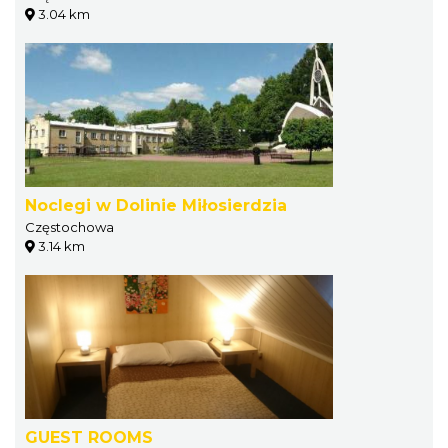
3.04 km
Noclegi w Dolinie Miłosierdzia
Częstochowa
3.14 km
GUEST ROOMS