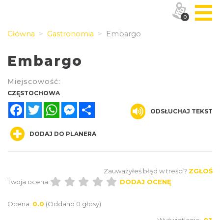
0
Główna
Gastronomia
Embargo
Embargo
Miejscowość:
CZĘSTOCHOWA
Facebook
Twitter
WhatsApp
Messenger
Share
ODSŁUCHAJ TEKST
DODAJ DO PLANERA
Zauważyłeś błąd w treści?
ZGŁOŚ
Twoja ocena:
DODAJ OCENĘ
Ocena:
0.0
(Oddano 0 głosy)