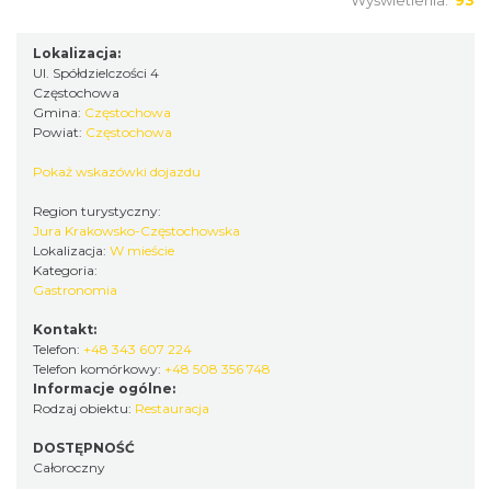
Wyświetlenia:
93
Lokalizacja:
Ul. Spółdzielczości 4
Częstochowa
Gmina:
Częstochowa
Powiat:
Częstochowa
Pokaż wskazówki dojazdu
Region turystyczny:
Jura Krakowsko-Częstochowska
Lokalizacja:
W mieście
Kategoria:
Gastronomia
Kontakt:
Telefon:
+48 343 607 224
Telefon komórkowy:
+48 508 356 748
Informacje ogólne:
Rodzaj obiektu:
Restauracja
DOSTĘPNOŚĆ
Całoroczny