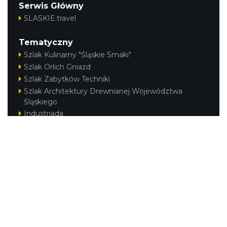
Serwis Główny
SLASKIE.travel
Tematyczny
Szlak Kulinarny "Śląskie Smaki"
Szlak Orlich Gniazd
Szlak Zabytków Techniki
Szlak Architektury Drewnianej Województwa
Śląskiego
Industriada
Juromania
Szlak Przyrody
Śląskie z dzieckiem
Śląskie po zdrowie
Kajakiem przez Śląskie
Narty w Śląskim
Rowerem przez Śląskie
Regionalne
Beskidy