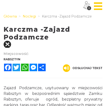
0
Główna
Noclegi
Karczma -Zajazd Podzamcze
Karczma -Zajazd
Podzamcze
Miejscowość:
RABSZTYN
Facebook
Twitter
WhatsApp
Messenger
Share
ODSŁUCHAJ TEKST
Zajazd Podzamcze, usytuowany w miejscowości
Rabsztyn w bezpośrednim sąsiedztwie Zamku
Rabsztyn, oferuje ogród, bezpłatny prywatny
parking, taras oraz bar. Odległość ważnych miejsc od