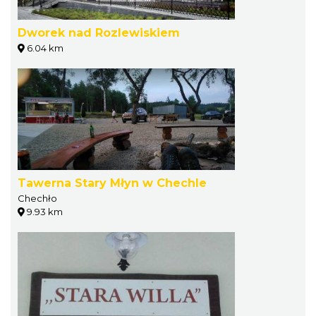
Dworek nad Rozlewiskiem
6.04 km
Tawerna Stary Młyn w Chechle
Chechło
9.93 km