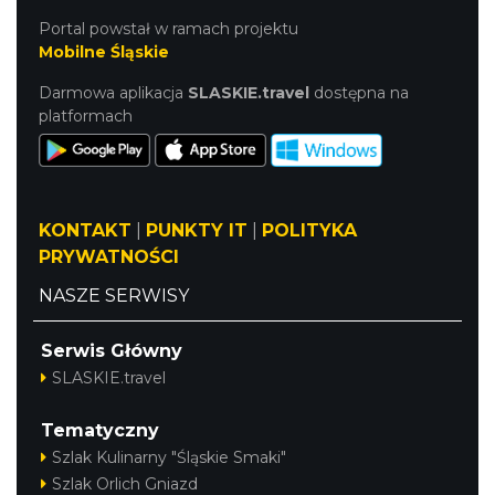
Portal powstał w ramach projektu
Mobilne Śląskie
Darmowa aplikacja
SLASKIE.travel
dostępna na
platformach
KONTAKT
|
PUNKTY IT
|
POLITYKA
PRYWATNOŚCI
NASZE SERWISY
Serwis Główny
SLASKIE.travel
Tematyczny
Szlak Kulinarny "Śląskie Smaki"
Szlak Orlich Gniazd