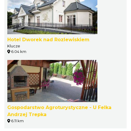
Hotel Dworek nad Rozlewiskiem
Klucze
6.04 km
Gospodarstwo Agroturystyczne - U Felka
Andrzej Trepka
6.11 km