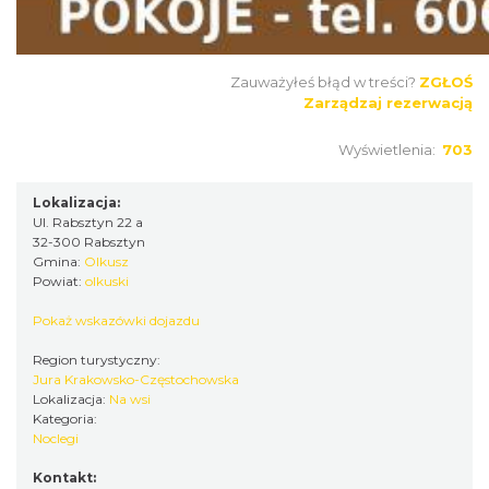
Zauważyłeś błąd w treści?
ZGŁOŚ
Zarządzaj rezerwacją
Wyświetlenia:
703
Lokalizacja:
Ul. Rabsztyn 22 a
32-300 Rabsztyn
Gmina:
Olkusz
Powiat:
olkuski
Pokaż wskazówki dojazdu
Region turystyczny:
Jura Krakowsko-Częstochowska
Lokalizacja:
Na wsi
Kategoria:
Noclegi
Kontakt: