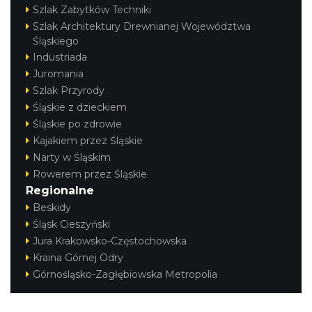
Szlak Zabytków Techniki
Szlak Architektury Drewnianej Województwa
Śląskiego
Industriada
Juromania
Szlak Przyrody
Śląskie z dzieckiem
Śląskie po zdrowie
Kajakiem przez Śląskie
Narty w Śląskim
Rowerem przez Śląskie
Regionalne
Beskidy
Śląsk Cieszyński
Jura Krakowsko-Częstochowska
Kraina Górnej Odry
Górnośląsko-Zagłębiowska Metropolia