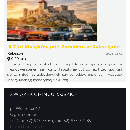
III Zlot Klasyków pod Zamkiem w Rabsztynie
Rabsztyn
2026-09-06
0.29 km
Zapach benzyny, blask chromu i wyjątkowe klasyki motoryzacji w
niezwykłej scenerii Zamku w Rabsztynie! Już po raz trzeci spotkają
się tu miłośnicy zabytkowych samochodów, pasjonaci i wszyscy,
którzy kochają motoryzację z duszą.
ZWIĄZEK GMIN JURAJSKICH
pl. Wolności 42
Ogrodzieniec
tel./fax (32) 673-33-64, fax (32) 673-37-98
biuro@jura.info.pl