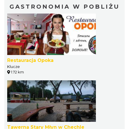
GASTRONOMIA W POBLIŻU
Restauracja Opoka
Klucze
1.72 km
Tawerna Stary Młyn w Chechle