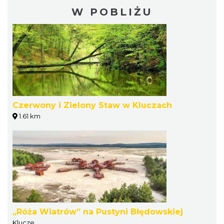
W POBLIŻU
Czerwony i Zielony Staw w Kluczach
1.61 km
„Róża Wiatrów” na Pustyni Błędowskiej
Klucze