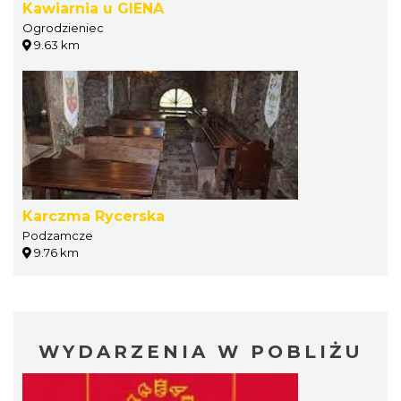
Kawiarnia u GIENA
Ogrodzieniec
9.63 km
Karczma Rycerska
Podzamcze
9.76 km
WYDARZENIA W POBLIŻU