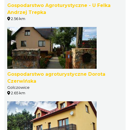
Gospodarstwo Agroturystyczne - U Felka
Andrzej Trepka
2.56 km
Gospodarstwo agroturystyczne Dorota
Czerwińska
Golczowice
2.65 km