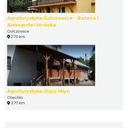
Agroturystyka Golczowice - Bożena i
Aleksander Mrówka
Golczowice
2.70 km
Agroturystyka Stary Młyn
Chechło
3.77 km