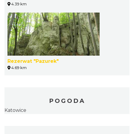
4.39 km
Rezerwat "Pazurek"
4.69 km
POGODA
Katowice