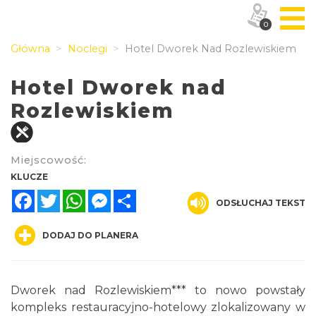
0
Główna
Noclegi
Hotel Dworek Nad Rozlewiskiem
Hotel Dworek nad
Rozlewiskiem
Miejscowość:
KLUCZE
Facebook
Twitter
WhatsApp
Messenger
Share
ODSŁUCHAJ TEKST
DODAJ DO PLANERA
Dworek nad Rozlewiskiem*** to nowo powstały
kompleks restauracyjno-hotelowy zlokalizowany w