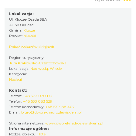
Lokalizacja:
Ul. Klucze-Osada 38A
32-310 Klucze
Gmina:
Klucze
Powiat:
olkuski
Pokaż wskazówki dojazdu
Region turystyczny:
Jura Krakowsko-Częstochowska
Lokalizacja:
Nad wodą, W lesie
Kategoria:
Noclegi
Kontakt:
Telefon:
+48 323 070 193
Telefon:
+48 533 083 529
Telefon komórkowy:
+48 531 988 407
Email:
biuro@dworeknadrozlewiskiem.pl
Strona internetowa:
www.dworeknadrozlewiskiem.pl
Informacje ogólne:
Rodzaj obiektu:
Hotel