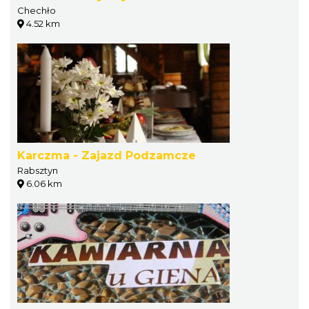
Chechło
4.52 km
Karczma - Zajazd Podzamcze
Rabsztyn
6.06 km