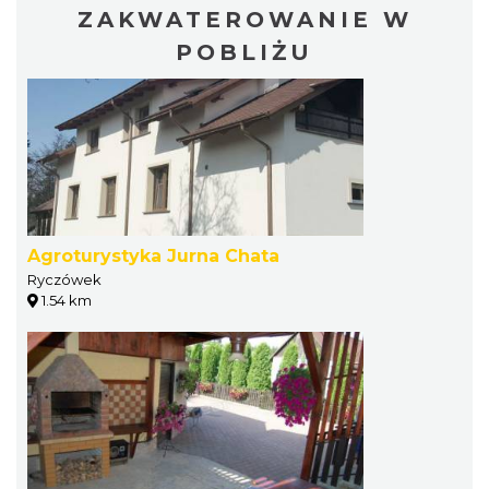
ZAKWATEROWANIE W
POBLIŻU
Agroturystyka Jurna Chata
Ryczówek
1.54 km