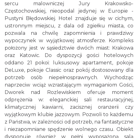
sercu malowniczej Jury Krakowsko-
Częstochowskiej, nieopodal jedynej w Europie -
Pustyni Błędowskiej. Hotel znajduje się w cichym,
ustronnym miejscu, z dala od zgiełku miasta, co
pozwala na chwilę zapomnienia i prawdziwy
wypoczynek w wyjątkowej atmosferze. Kompleks
położony jest w sąsiedztwie dwóch miast: Krakowa
oraz Katowic. Do dyspozycji gości hotelowych
oddano 21 pokoi: luksusowy apartament, pokoje
DeLuxe, pokoje Classic oraz pokój dostosowany dla
potrzeb osób niepełnosprawnych. Wychodząc
naprzeciw wciąż wzrastającym wymaganiom Gości,
Dworek nad Rozlewiskiem oferuje moment
odprężenia w: eleganckiej sali restauracyjnej,
klimatycznej kawiarni, zacisznej oranżerii czy
wyjątkowym klubie jazzowym. Pozwoli to każdemu
z Państwa, w zależności od potrzeb, na fantastyczne
i niezapomniane spędzenie wolnego czasu. Obiekt
dysponuje również w pełni wyposażoną salą