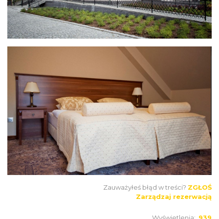
Zauważyłeś błąd w treści?
ZGŁOŚ
Zarządzaj rezerwacją
Wyświetlenia:
939