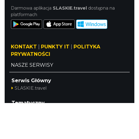
Darmowa aplikacja
SLASKIE.travel
dostępna na
platformach
KONTAKT
|
PUNKTY IT
|
POLITYKA
PRYWATNOŚCI
NASZE SERWISY
Serwis Główny
SLASKIE.travel
Tematyczny
Szlak Kulinarny "Śląskie Smaki"
Szlak Orlich Gniazd
Szlak Zabytków Techniki
Szlak Architektury Drewnianej Województwa