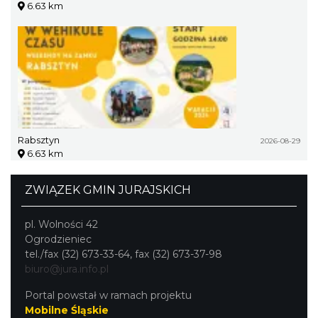
6.63 km
Rabsztyn
2026-08-29
6.63 km
ZWIĄZEK GMIN JURAJSKICH
pl. Wolności 42
Ogrodzieniec
tel./fax (32) 673-33-64, fax (32) 673-37-98
biuro@jura.info.pl
Portal powstał w ramach projektu
Mobilne Śląskie