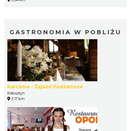
GASTRONOMIA W POBLIŻU
Karczma - Zajazd Podzamcze
Rabsztyn
3.17 km