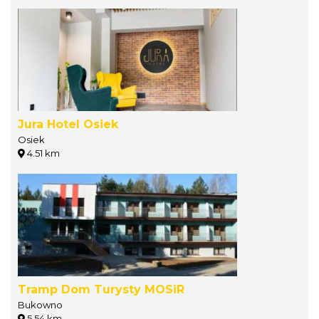
Jura Hotel Osiek
Osiek
4.51 km
Tramp Dom Turysty MOSiR
Bukowno
5.54 km