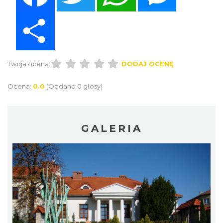
Share
Twoja ocena:
DODAJ OCENĘ
Ocena:
0.0
(Oddano 0 głosy)
GALERIA