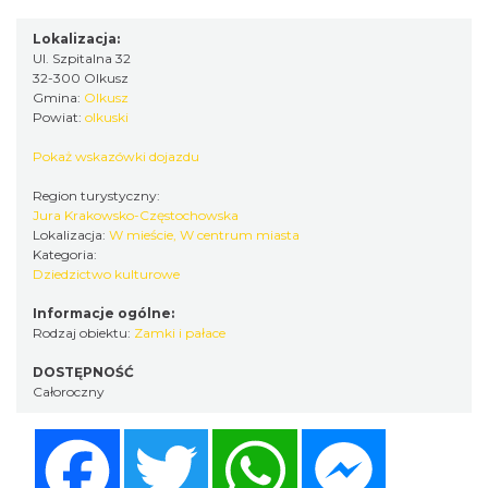
Lokalizacja:
Ul. Szpitalna 32
32-300 Olkusz
Gmina:
Olkusz
Powiat:
olkuski
Pokaż wskazówki dojazdu
Region turystyczny:
Jura Krakowsko-Częstochowska
Lokalizacja:
W mieście, W centrum miasta
Kategoria:
Dziedzictwo kulturowe
Informacje ogólne:
Rodzaj obiektu:
Zamki i pałace
DOSTĘPNOŚĆ
Całoroczny
Facebook
Twitter
WhatsApp
Messenger