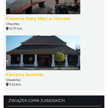
Tawerna Stary Młyn w Chechle
Chechło
10.77 km
Karczma Austeria
Sławków
11.25 km
ZWIĄZEK GMIN JURAJSKICH