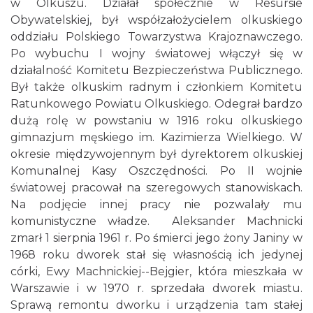
w Olkuszu. Działał społecznie w Resursie
Obywatelskiej, był współzałożycielem olkuskiego
oddziału Polskiego Towarzystwa Krajoznawczego.
Po wybuchu I wojny światowej włączył się w
działalność Komitetu Bezpieczeństwa Publicznego.
Był także olkuskim radnym i członkiem Komitetu
Ratunkowego Powiatu Olkuskiego. Odegrał bardzo
dużą rolę w powstaniu w 1916 roku olkuskiego
gimnazjum męskiego im. Kazimierza Wielkiego. W
okresie międzywojennym był dyrektorem olkuskiej
Komunalnej Kasy Oszczędności. Po II wojnie
światowej pracował na szeregowych stanowiskach.
Na podjęcie innej pracy nie pozwalały mu
komunistyczne władze. Aleksander Machnicki
zmarł 1 sierpnia 1961 r. Po śmierci jego żony Janiny w
1968 roku dworek stał się własnością ich jedynej
córki, Ewy Machnickiej--Bejgier, która mieszkała w
Warszawie i w 1970 r. sprzedała dworek miastu.
Sprawą remontu dworku i urządzenia tam stałej