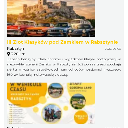
III Zlot Klasyków pod Zamkiem w Rabsztynie
Rabsztyn
2026-09-06
3.28 km
Zapach benzyny, blask chromu i wyjątkowe klasyki motoryzacji w
niezwykłej scenerii Zamku w Rabsztynie! Już po raz trzeci spotkają
się tu miłośnicy zabytkowych samochodów, pasjonaci i wszyscy,
którzy kochają motoryzację z duszą.