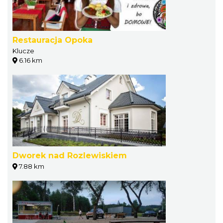
Restauracja Opoka
Klucze
6.16 km
Dworek nad Rozlewiskiem
7.88 km