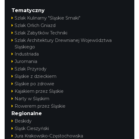
Tematyczny
Szlak Kulinarny "Śląskie Smaki"
Szlak Orlich Gniazd
Szlak Zabytków Techniki
Szlak Architektury Drewnianej Województwa
Śląskiego
Industriada
Juromania
Szlak Przyrody
Śląskie z dzieckiem
Śląskie po zdrowie
Kajakiem przez Śląskie
Narty w Śląskim
Rowerem przez Śląskie
Regionalne
Beskidy
Śląsk Cieszyński
Jura Krakowsko-Częstochowska