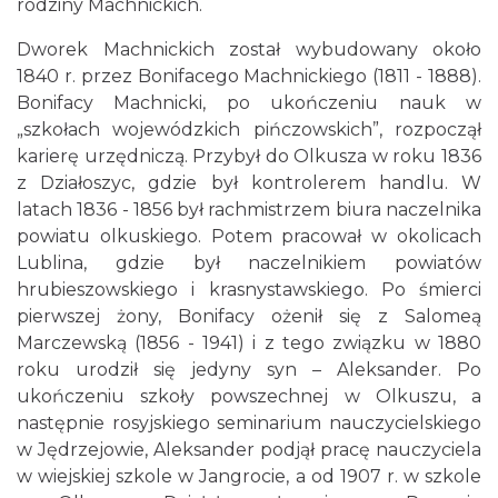
rodziny Machnickich.
Dworek Machnickich został wybudowany około
1840 r. przez Bonifacego Machnickiego (1811 - 1888).
Bonifacy Machnicki, po ukończeniu nauk w
„szkołach wojewódzkich pińczowskich”, rozpoczął
karierę urzędniczą. Przybył do Olkusza w roku 1836
z Działoszyc, gdzie był kontrolerem handlu. W
latach 1836 - 1856 był rachmistrzem biura naczelnika
powiatu olkuskiego. Potem pracował w okolicach
Lublina, gdzie był naczelnikiem powiatów
hrubieszowskiego i krasnystawskiego. Po śmierci
pierwszej żony, Bonifacy ożenił się z Salomeą
Marczewską (1856 - 1941) i z tego związku w 1880
roku urodził się jedyny syn – Aleksander. Po
ukończeniu szkoły powszechnej w Olkuszu, a
następnie rosyjskiego seminarium nauczycielskiego
w Jędrzejowie, Aleksander podjął pracę nauczyciela
w wiejskiej szkole w Jangrocie, a od 1907 r. w szkole