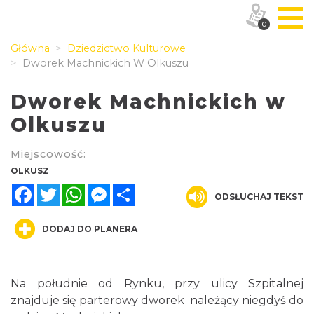
0
Główna
Dziedzictwo Kulturowe
Dworek Machnickich W Olkuszu
Dworek Machnickich w
Olkuszu
Miejscowość:
OLKUSZ
Facebook
Twitter
WhatsApp
Messenger
Share
ODSŁUCHAJ TEKST
DODAJ DO PLANERA
Na południe od Rynku, przy ulicy Szpitalnej
znajduje się parterowy dworek należący niegdyś do